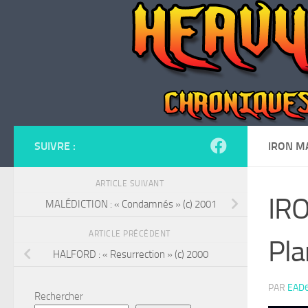
Skip to content
SUIVRE :
IRON MA
ARTICLE SUIVANT
IRO
MALÉDICTION : « Condamnés » (c) 2001
ARTICLE PRÉCÉDENT
Pla
HALFORD : « Resurrection » (c) 2000
PAR
EAD
Rechercher