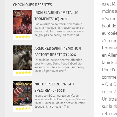
ici et 
CHRONIQUES RÉCENTES
moins a
IRON SLAUGHT : "METALLIC
« Somew
TORMENTS" (C) 2026
Pas évident de se frayer son chemin
bout de 
dans la musique, de trouver sa voie et
de sortir du lot. Il existe des centaines
europée
de groupes de heavy, de thrash &a
d’un mo
termina
ARMORED SAINT : "EMOTION
en Alle
FACTORY RESET" (C) 2026
J’ai toujours eu une énorme affection
Janick G
pour Armored Saint. Tout d’abord bien
entendu pour leur musique, leur heavy
Pour l’
un peu à part avec une f
commenç
« Out Of
NIGHT SPECTRE : "NIGHT
SPECTRE" (C) 2026
cd en 2
Je suis tombé amoureux de Maiden
Un titre
avec « Live After Death », et si j’élargis
un peu , avec le Maiden heavy de cette
sur la 
époque là, la trilogie « The
retrouv