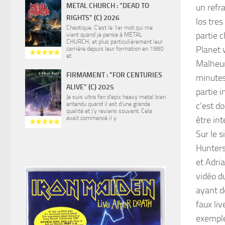
METAL CHURCH : "DEAD TO
un refr
RIGHTS" (C) 2026
los tres
Chaotique. C’est le 1er mot qui me
partie c
vient quand je pense à METAL
CHURCH, et plus particulièrement leur
Planet 
carrière depuis leur formation en 1980
et
Malheur
FIRMAMENT : "FOR CENTURIES
minutes 
ALIVE" (C) 2025
partie 
Je suis ultra fan d’epic heavy metal bien
entendu quand il est d’une grande
c’est do
qualité et j’y reviens souvent. Cela
avait commencé il y
être int
Sur le s
Hunters 
et Adri
vidéo d
ayant d
faux li
exemple,