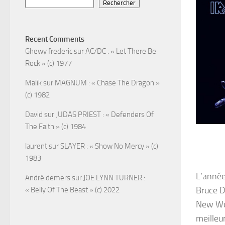
Rechercher
Recent Comments
Ghewy frederic
sur
AC/DC : « Let There Be
Rock » (c) 1977
Malik
sur
MAGNUM : « Chase The Dragon »
(c) 1982
David
sur
JUDAS PRIEST : « Defenders Of
The Faith » (c) 1984
laurent
sur
SLAYER : « Show No Mercy » (c)
1983
L’année
André demers
sur
JOE LYNN TURNER :
Bruce D
« Belly Of The Beast » (c) 2022
New Wor
meilleur