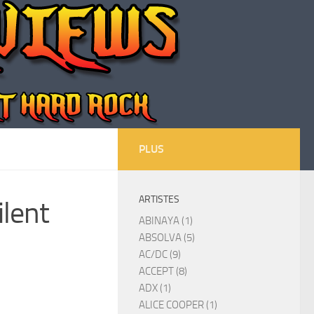
PLUS
ARTISTES
ilent
ABINAYA (1)
ABSOLVA (5)
AC/DC (9)
ACCEPT (8)
ADX (1)
ALICE COOPER (1)