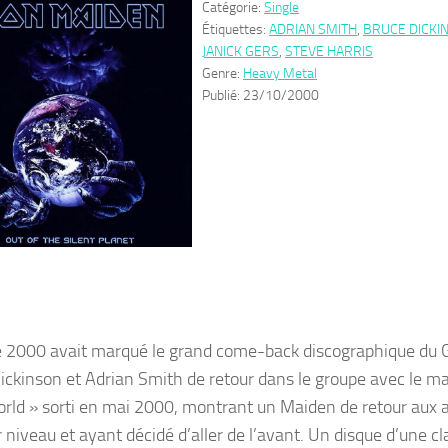
Catégorie:
Single
Étiquettes:
ADRIAN SMITH
,
BRUCE DICKI
JANICK GERS
,
STEVE HARRIS
Genre:
Heavy Metal
Publié:
23/10/2000
 2000 avait marqué le grand come-back discographique du 
ickinson et Adrian Smith de retour dans le groupe avec le m
ld » sorti en mai 2000, montrant un Maiden de retour aux af
 niveau et ayant décidé d’aller de l’avant. Un disque d’une cl