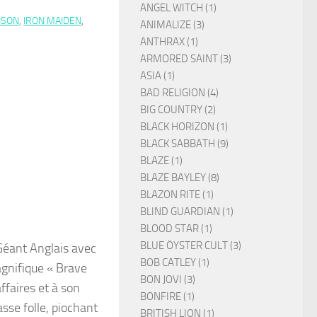
ANGEL WITCH (1)
NSON
,
IRON MAIDEN
,
ANIMALIZE (3)
ANTHRAX (1)
ARMORED SAINT (3)
ASIA (1)
BAD RELIGION (4)
BIG COUNTRY (2)
BLACK HORIZON (1)
BLACK SABBATH (9)
BLAZE (1)
BLAZE BAYLEY (8)
BLAZON RITE (1)
BLIND GUARDIAN (1)
BLOOD STAR (1)
BLUE ÖYSTER CULT (3)
Géant Anglais avec
BOB CATLEY (1)
agnifique « Brave
BON JOVI (3)
faires et à son
BONFIRE (1)
asse folle, piochant
BRITISH LION (1)