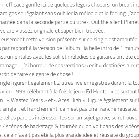
ain efficace gonflé ici de quelques légers choeurs, un break i
 amigos se régalant sans oublier la mélodie et le feeling. J’a
hantée dans la seconde partie du titre « Out the silent Planet
we are » assez originale et super bien trouvée.
eusement cette version présente sur ce single est amputée 
par rapport à la version de l’album : la belle intro de 1 minut
instrumentales avec les soli et mélodies de guitares ont été 
mmage .. j’ai horreur de ces versions « edit » destinées aux r
erdit de faire ce genre de chose !
ingle figurent également 2 titres live enregistrés durant la t
» en 1999 célébrant à la fois le jeu « Ed Hunter » et surtout 
an : « Wasted Years » et « Aces High ». Figure également sur 
u single .. et franchement, ce n’est pas une franche réussite
e telles paroles intéressantes sur un sujet grave, se retrouve
ve / scènes de backstage & tournée qu’on voit dans des vidéos
 cela n’avait pas été la plus grande idée et réussite du group