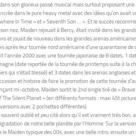
là dans son glorieux passé musical mais surtout proposant un
ncrée dans le pure heavy metal avec des idées qu’on avait v
here In Time » et « Seventh Son … ». Et le succès recommen
son nez, Maiden rejouait à Bercy, était invité dans les grands
ns et jouait de nouveau dans les grandes arenas américaine
is après leur tournée nord américaine d’une quarantaine de d
it l’année 2000 avec une tournée japonaise de 8 dates, 1 dat
magne (date reportée de la tournée de printemps suite à la c
ers qui s’était blessé) et 3 dates dans les arenas anglaises e
occasion et histoire de faire la promotion de cette tournée d
ant mi-octobre, Maiden sortit le 2nd single tiré de « Brav
 The Silent Planet » (en différents formats : maxi 45t picture
 versions avec 2 pochettes différentes).
 souvent oublié et peu cité alors qu’il est vraiment très bon, 
dégradation de notre belle planète par l’Homme. Sur la version
e le Maiden typique des 00s, avec une belle intro, ensuite un