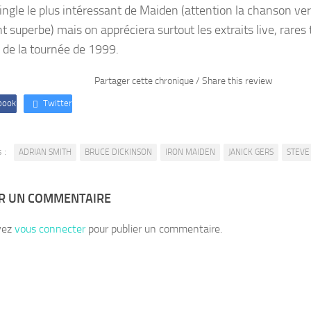
single le plus intéressant de Maiden (attention la chanson ve
t superbe) mais on appréciera surtout les extraits live, rare
s de la tournée de 1999.
Partager cette chronique / Share this review
book
Twitter
 :
ADRIAN SMITH
BRUCE DICKINSON
IRON MAIDEN
JANICK GERS
STEVE
ER UN COMMENTAIRE
vez
vous connecter
pour publier un commentaire.