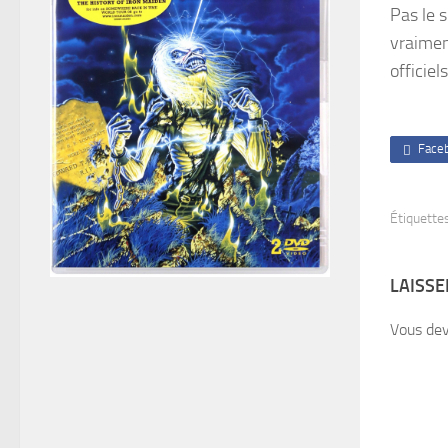
Pas le 
vraimen
officiel
Face
Étiquettes
LAISS
Vous de