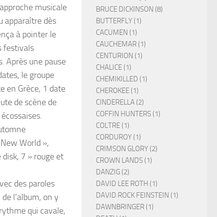
e approche musicale
BRUCE DICKINSON (8)
u apparaître dès
BUTTERFLY (1)
CACUMEN (1)
ça à pointer le
CAUCHEMAR (1)
 festivals
CENTURION (1)
s. Après une pause
CHALICE (1)
ates, le groupe
CHEMIKILLED (1)
e en Grèce, 1 date
CHEROKEE (1)
hute de scène de
CINDERELLA (2)
COFFIN HUNTERS (1)
t écossaises.
COLTRE (1)
’automne
CORDUROY (1)
e New World »,
CRIMSON GLORY (2)
 disk, 7 » rouge et
CROWN LANDS (1)
DANZIG (2)
avec des paroles
DAVID LEE ROTH (1)
DAVID ROCK FEINSTEIN (1)
 de l’album, on y
DAWNBRINGER (1)
 rythme qui cavale,