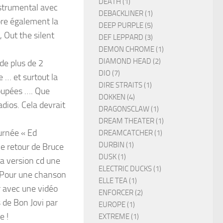
DEATH (1)
nstrumental avec
DEBACKLINER (1)
dore également la
DEEP PURPLE (5)
, Out the silent
DEF LEPPARD (3)
DEMON CHROME (1)
DIAMOND HEAD (2)
de plus de 2
DIO (7)
e … et surtout la
DIRE STRAITS (1)
coupées …. Que
DOKKEN (4)
adios. Cela devrait
DRAGONSCLAW (1)
DREAM THEATER (1)
ournée « Ed
DREAMCATCHER (1)
DURBIN (1)
le retour de Bruce
DUSK (1)
la version cd une
ELECTRIC DUCKS (1)
. Pour une chanson
ELLE TEA (1)
r avec une vidéo
ENFORCER (2)
 de Bon Jovi par
EUROPE (1)
e !
EXTREME (1)