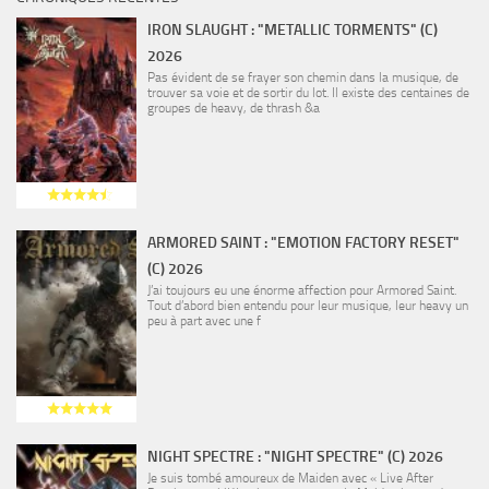
IRON SLAUGHT : "METALLIC TORMENTS" (C)
2026
Pas évident de se frayer son chemin dans la musique, de
trouver sa voie et de sortir du lot. Il existe des centaines de
groupes de heavy, de thrash &a
ARMORED SAINT : "EMOTION FACTORY RESET"
(C) 2026
J’ai toujours eu une énorme affection pour Armored Saint.
Tout d’abord bien entendu pour leur musique, leur heavy un
peu à part avec une f
NIGHT SPECTRE : "NIGHT SPECTRE" (C) 2026
Je suis tombé amoureux de Maiden avec « Live After