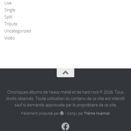
Live
Single
Split
Tribute
Uncategorized
Vidéo
Chroniques albums de heavy metal et de hard rock © 2026. Tous
droits réservés. Toute utilisation du contenu de ce site est interdit
sauf si demande approuvée par le propriétaire de ce site.
Fièrement propulsé par
- Conçu par
Thème Hueman