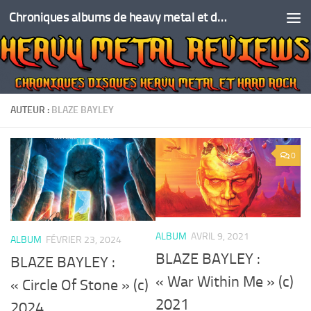
Chroniques albums de heavy metal et de hard rock
Skip to content
AUTEUR :
BLAZE BAYLEY
0
ALBUM
AVRIL 9, 2021
ALBUM
FÉVRIER 23, 2024
BLAZE BAYLEY :
BLAZE BAYLEY :
« War Within Me » (c)
« Circle Of Stone » (c)
2021
2024