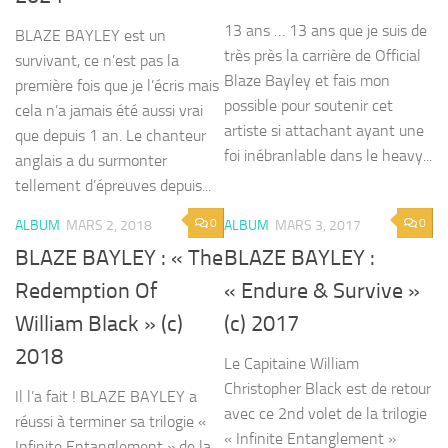
13 ans … 13 ans que je suis de
BLAZE BAYLEY est un
très près la carrière de Official
survivant, ce n’est pas la
Blaze Bayley et fais mon
première fois que je l’écris mais
possible pour soutenir cet
cela n’a jamais été aussi vrai
artiste si attachant ayant une
que depuis 1 an. Le chanteur
foi inébranlable dans le heavy...
anglais a du surmonter
tellement d’épreuves depuis...
0
0
ALBUM
MARS 2, 2018
ALBUM
MARS 3, 2017
BLAZE BAYLEY : « The
BLAZE BAYLEY :
Redemption Of
« Endure & Survive »
William Black » (c)
(c) 2017
2018
Le Capitaine William
Christopher Black est de retour
Il l’a fait ! BLAZE BAYLEY a
avec ce 2nd volet de la trilogie
réussi à terminer sa trilogie «
« Infinite Entanglement »
Infinite Entanglement » de la