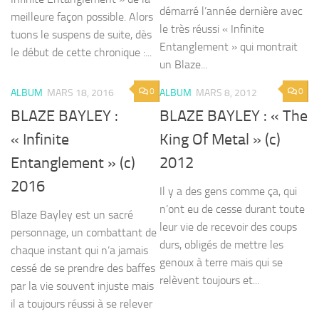
démarré l’année dernière avec
meilleure façon possible. Alors
le très réussi « Infinite
tuons le suspens de suite, dès
Entanglement » qui montrait
le début de cette chronique :...
un Blaze...
0
0
ALBUM
MARS 18, 2016
ALBUM
MARS 8, 2012
BLAZE BAYLEY :
BLAZE BAYLEY : « The
« Infinite
King Of Metal » (c)
Entanglement » (c)
2012
2016
Il y a des gens comme ça, qui
n’ont eu de cesse durant toute
Blaze Bayley est un sacré
leur vie de recevoir des coups
personnage, un combattant de
durs, obligés de mettre les
chaque instant qui n’a jamais
genoux à terre mais qui se
cessé de se prendre des baffes
relèvent toujours et...
par la vie souvent injuste mais
il a toujours réussi à se relever