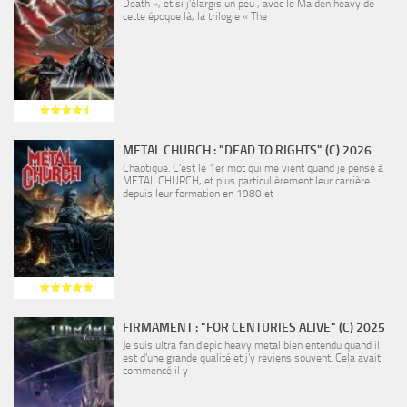
Death », et si j’élargis un peu , avec le Maiden heavy de
cette époque là, la trilogie « The
METAL CHURCH : "DEAD TO RIGHTS" (C) 2026
Chaotique. C’est le 1er mot qui me vient quand je pense à
METAL CHURCH, et plus particulièrement leur carrière
depuis leur formation en 1980 et
FIRMAMENT : "FOR CENTURIES ALIVE" (C) 2025
Je suis ultra fan d’epic heavy metal bien entendu quand il
est d’une grande qualité et j’y reviens souvent. Cela avait
commencé il y