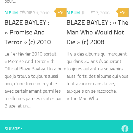
pour...
0
0
ALBUM
FÉVRIER 1, 2010
ALBUM
JUILLET 7, 2008
BLAZE BAYLEY :
BLAZE BAYLEY : « The
« Promise And
Man Who Would Not
Terror » (c) 2010
Die » (c) 2008
Le 1er février 2010 sortait
ll y a des albums qui marquent,
« Promise And Terror » d’
qui dans 30 ans évoqueront
Official Blaze Bayley. Un album
toujours autant de souvenirs
que je trouve toujours aussi
aussi forts, des albums qui vous
bon, d’une force incroyable
font avancer dans la vie,
avec certainement parmi les
auxquels on se raccroche.
meilleures paroles écrites par
« The Man Who...
Blaze, et un...
SUIVRE :