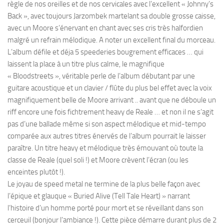
règle de nos oreilles et de nos cervicales avec l’excellent « Johnny’s
Back », avec toujours Jarzombek martelant sa double grosse caisse,
avec un Moore s’énervant en chant avec ses cris très halfordien
malgré un refrain mélodique. A noter un excellent final du morceau.
L’album défile et déja 5 speederies bougrement efficaces … qui
laissent la place à un titre plus calme, le magnifique
« Bloodstreets », véritable perle de l’album débutant par une
guitare acoustique et un clavier / flûte du plus bel effet avec la voix
magnifiquement belle de Moore arrivant .. avant que ne déboule un
riff encore une fois fichtrement heavy de Reale … et non il ne s’agit
pas d’une ballade même si son aspect mélodique et mid-tempo
comparée aux autres titres énervés de l’album pourrait le laisser
paraître. Un titre heavy et mélodique très émouvant où toute la
classe de Reale (quel soli !) et Moore crèvent l’écran (ou les
enceintes plutôt !).
Le joyau de speed metal ne termine de la plus belle façon avec
l’épique et glauque « Buried Alive (Tell Tale Heart) » narrant
l’histoire d’un homme porté pour mort et se réveillant dans son
cerceuil (bonjour l’ambiance !). Cette pièce démarre durant plus de 2