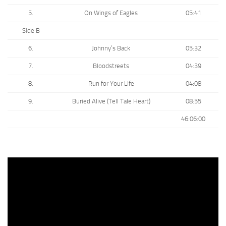
5.
On Wings of Eagles
05:41
Side B
6.
Johnny’s Back
05:32
7.
Bloodstreets
04:39
8.
Run for Your Life
04:08
9.
Buried Alive (Tell Tale Heart)
08:55
46:06:00