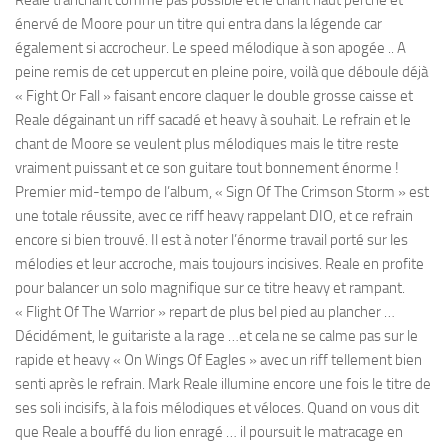
énervé de Moore pour un titre qui entra dans la légende car
également si accrocheur. Le speed mélodique à son apogée .. A
peine remis de cet uppercut en pleine poire, voilà que déboule déjà
« Fight Or Fall » faisant encore claquer le double grosse caisse et
Reale dégainant un riff sacadé et heavy à souhait. Le refrain et le
chant de Moore se veulent plus mélodiques mais le titre reste
vraiment puissant et ce son guitare tout bonnement énorme !
Premier mid-tempo de l’album, « Sign Of The Crimson Storm » est
une totale réussite, avec ce riff heavy rappelant DIO, et ce refrain
encore si bien trouvé. Il est à noter l’énorme travail porté sur les
mélodies et leur accroche, mais toujours incisives. Reale en profite
pour balancer un solo magnifique sur ce titre heavy et rampant.
« Flight Of The Warrior » repart de plus bel pied au plancher …
Décidément, le guitariste a la rage …et cela ne se calme pas sur le
rapide et heavy « On Wings Of Eagles » avec un riff tellement bien
senti après le refrain. Mark Reale illumine encore une fois le titre de
ses soli incisifs, à la fois mélodiques et véloces. Quand on vous dit
que Reale a bouffé du lion enragé … il poursuit le matracage en