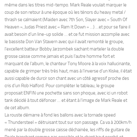
même dans les titres mid-tempo. Mark Reale voulait marquer le
coup de son retour à une époque où les ténors du heavy metal /
thrash se calmaient (Maiden avec 7th Son, Slayer avec « South Of
Heaven », Judas Priest avec « Ram It Down » …) …et pour se faire il
avait besoin d’un line-up solide … et ce fut mission accomplie avec
le bassiste Don Van Stavern avec qui il avait remonté le groupe,
l’excellent batteur Bobby Jarzombek sachant marteler la double
grosse caisse comme jamais et puis l’autre homme fort et
marquant de l’album, le chanteur Tony Moore à la voix hallucinante,
capable de grimper très très haut, mais à l’inverse d’un Kiske, il était
aussi capable de durcir son chant avec un côté agressif proche des
cris d’un Rob Halford. Pour compléter le tableau, le groupe
proposait ENFIN une pochette sans son phoque, avec ici un robot
tank décidé à tout défoncer … et étant à l’image de Mark Reale et
de cet album.
La rouste démarre à fond les ballons avec la tornade speed
« Thundersteel » détruisant tout sur son passage. Ca va à 200km/h
mené par la double grosse caisse déchainée, les riffs de guitare de
Reale tranchant comme pas possible et le chant haut perché et