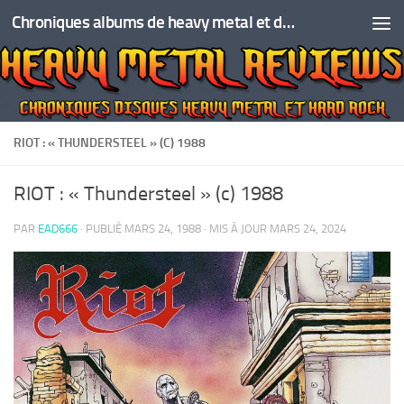
Chroniques albums de heavy metal et de hard rock
Skip to content
RIOT : « THUNDERSTEEL » (C) 1988
RIOT : « Thundersteel » (c) 1988
PAR
EAD666
· PUBLIÉ
MARS 24, 1988
· MIS À JOUR
MARS 24, 2024