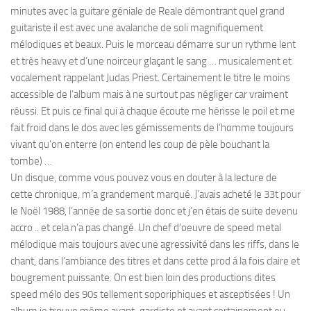
minutes avec la guitare géniale de Reale démontrant quel grand
guitariste il est avec une avalanche de soli magnifiquement
mélodiques et beaux. Puis le morceau démarre sur un rythme lent
et très heavy et d’une noirceur glaçant le sang … musicalement et
vocalement rappelant Judas Priest. Certainement le titre le moins
accessible de l’album mais à ne surtout pas négliger car vraiment
réussi. Et puis ce final qui à chaque écoute me hérisse le poil et me
fait froid dans le dos avec les gémissements de l’homme toujours
vivant qu’on enterre (on entend les coup de pèle bouchant la
tombe) …
Un disque, comme vous pouvez vous en douter à la lecture de
cette chronique, m’a grandement marqué. J’avais acheté le 33t pour
le Noël 1988, l’année de sa sortie donc et j’en étais de suite devenu
accro .. et cela n’a pas changé. Un chef d’oeuvre de speed metal
mélodique mais toujours avec une agressivité dans les riffs, dans le
chant, dans l’ambiance des titres et dans cette prod à la fois claire et
bougrement puissante. On est bien loin des productions dites
speed mélo des 90s tellement soporiphiques et asceptisées ! Un
album je trouve même avant-gardiste et ayant certainement eu