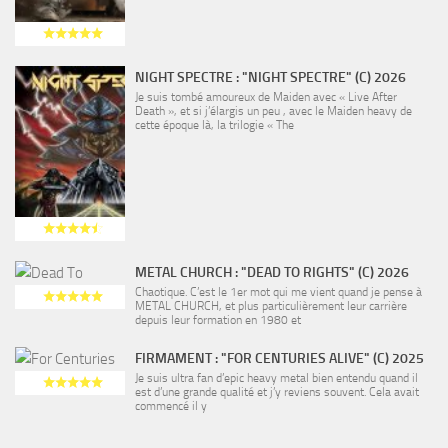
NIGHT SPECTRE : "NIGHT SPECTRE" (C) 2026
Je suis tombé amoureux de Maiden avec « Live After
Death », et si j’élargis un peu , avec le Maiden heavy de
cette époque là, la trilogie « The
METAL CHURCH : "DEAD TO RIGHTS" (C) 2026
Chaotique. C’est le 1er mot qui me vient quand je pense à
METAL CHURCH, et plus particulièrement leur carrière
depuis leur formation en 1980 et
FIRMAMENT : "FOR CENTURIES ALIVE" (C) 2025
Je suis ultra fan d’epic heavy metal bien entendu quand il
est d’une grande qualité et j’y reviens souvent. Cela avait
commencé il y