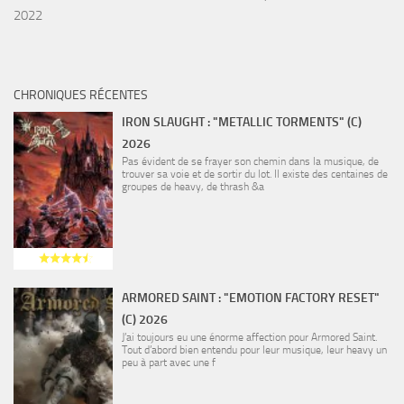
2022
CHRONIQUES RÉCENTES
IRON SLAUGHT : "METALLIC TORMENTS" (C)
2026
Pas évident de se frayer son chemin dans la musique, de
trouver sa voie et de sortir du lot. Il existe des centaines de
groupes de heavy, de thrash &a
ARMORED SAINT : "EMOTION FACTORY RESET"
(C) 2026
J’ai toujours eu une énorme affection pour Armored Saint.
Tout d’abord bien entendu pour leur musique, leur heavy un
peu à part avec une f