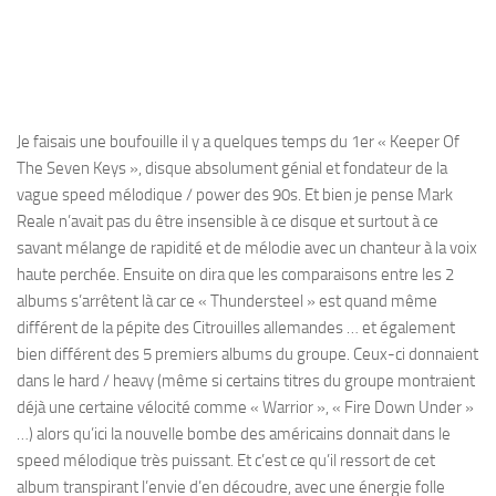
Je faisais une boufouille il y a quelques temps du 1er « Keeper Of
The Seven Keys », disque absolument génial et fondateur de la
vague speed mélodique / power des 90s. Et bien je pense Mark
Reale n’avait pas du être insensible à ce disque et surtout à ce
savant mélange de rapidité et de mélodie avec un chanteur à la voix
haute perchée. Ensuite on dira que les comparaisons entre les 2
albums s’arrêtent là car ce « Thundersteel » est quand même
différent de la pépite des Citrouilles allemandes … et également
bien différent des 5 premiers albums du groupe. Ceux-ci donnaient
dans le hard / heavy (même si certains titres du groupe montraient
déjà une certaine vélocité comme « Warrior », « Fire Down Under »
…) alors qu’ici la nouvelle bombe des américains donnait dans le
speed mélodique très puissant. Et c’est ce qu’il ressort de cet
album transpirant l’envie d’en découdre, avec une énergie folle