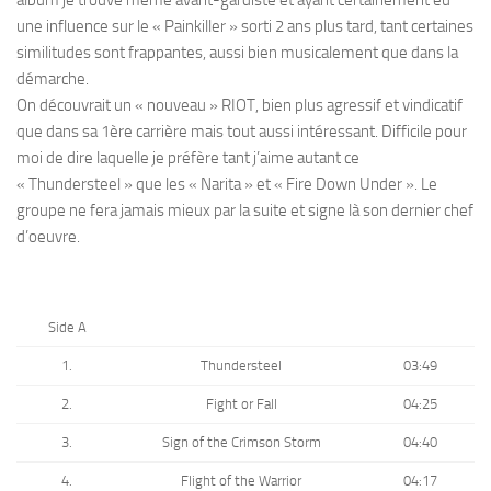
une influence sur le « Painkiller » sorti 2 ans plus tard, tant certaines
similitudes sont frappantes, aussi bien musicalement que dans la
démarche.
On découvrait un « nouveau » RIOT, bien plus agressif et vindicatif
que dans sa 1ère carrière mais tout aussi intéressant. Difficile pour
moi de dire laquelle je préfère tant j’aime autant ce
« Thundersteel » que les « Narita » et « Fire Down Under ». Le
groupe ne fera jamais mieux par la suite et signe là son dernier chef
d’oeuvre.
Side A
1.
Thundersteel
03:49
2.
Fight or Fall
04:25
3.
Sign of the Crimson Storm
04:40
4.
Flight of the Warrior
04:17