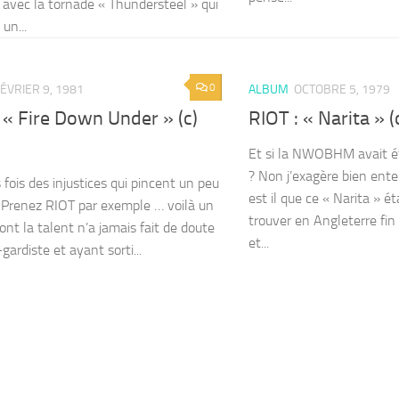
avec la tornade « Thundersteel » qui
un...
0
ÉVRIER 9, 1981
ALBUM
OCTOBRE 5, 1979
 « Fire Down Under » (c)
RIOT : « Narita » 
Et si la NWOBHM avait ét
? Non j’exagère bien ent
s fois des injustices qui pincent un peu
est il que ce « Narita » ét
. Prenez RIOT par exemple … voilà un
trouver en Angleterre fi
ont la talent n’a jamais fait de doute
et...
ardiste et ayant sorti...