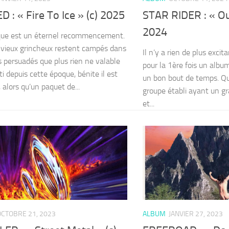
 : « Fire To Ice » (c) 2025
STAR RIDER : « Ou
2024
que est un éternel recommencement.
 vieux grincheux restent campés dans
Il n’y a rien de plus excit
s persuadés que plus rien ne valable
pour la 1ère fois un albu
ti depuis cette époque, bénite il est
un bon bout de temps. Qua
, alors qu’un paquet de...
groupe établi ayant un g
et...
OCTOBRE 21, 2023
ALBUM
JANVIER 27, 2023