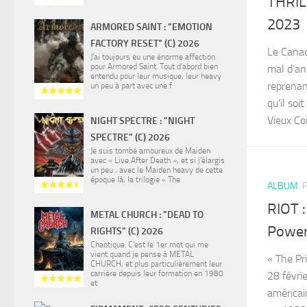
THRILL
2023
ARMORED SAINT : "EMOTION
FACTORY RESET" (C) 2026
Le Canad
J’ai toujours eu une énorme affection
pour Armored Saint. Tout d’abord bien
mal d’an
entendu pour leur musique, leur heavy
reprenan
un peu à part avec une f
qu’il soi
Vieux Con
NIGHT SPECTRE : "NIGHT
SPECTRE" (C) 2026
Je suis tombé amoureux de Maiden
avec « Live After Death », et si j’élargis
un peu , avec le Maiden heavy de cette
époque là, la trilogie « The
ALBUM
F
RIOT :
METAL CHURCH : "DEAD TO
Power
RIGHTS" (C) 2026
Chaotique. C’est le 1er mot qui me
vient quand je pense à METAL
« The Pr
CHURCH, et plus particulièrement leur
carrière depuis leur formation en 1980
28 févrie
et
américai