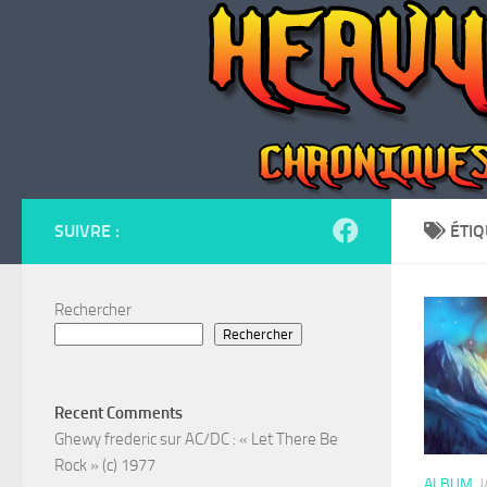
Skip to content
SUIVRE :
ÉTIQ
Rechercher
Rechercher
Recent Comments
Ghewy frederic
sur
AC/DC : « Let There Be
Rock » (c) 1977
ALBUM
J