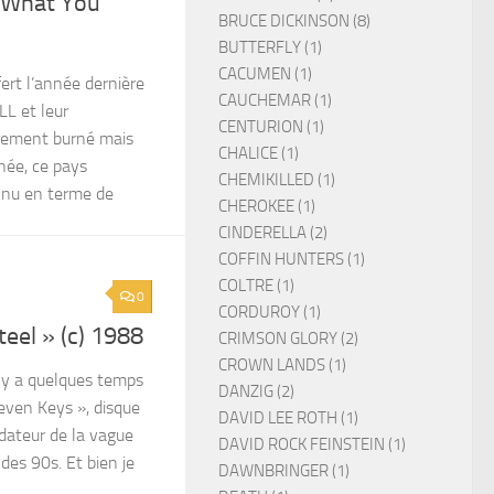
 What You
BRUCE DICKINSON (8)
BUTTERFLY (1)
CACUMEN (1)
ert l’année dernière
CAUCHEMAR (1)
L et leur
CENTURION (1)
rement burné mais
CHALICE (1)
nnée, ce pays
CHEMIKILLED (1)
nnu en terme de
CHEROKEE (1)
CINDERELLA (2)
COFFIN HUNTERS (1)
COLTRE (1)
0
CORDUROY (1)
eel » (c) 1988
CRIMSON GLORY (2)
CROWN LANDS (1)
il y a quelques temps
DANZIG (2)
even Keys », disque
DAVID LEE ROTH (1)
dateur de la vague
DAVID ROCK FEINSTEIN (1)
des 90s. Et bien je
DAWNBRINGER (1)