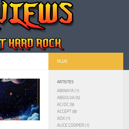
PLUS
ARTISTES
ABINAYA (1)
ABSOLVA (5)
AC/DC (9)
ACCEPT (8)
ADX (1)
ALICE COOPER (1)