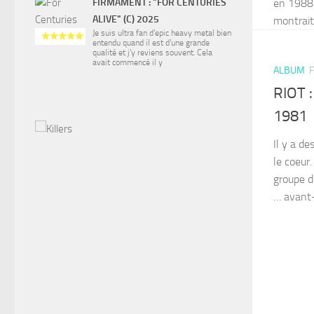
en 1988 
FIRMAMENT : "FOR CENTURIES
ALIVE" (C) 2025
montrait 
Je suis ultra fan d’epic heavy metal bien
entendu quand il est d’une grande
qualité et j’y reviens souvent. Cela
avait commencé il y
ALBUM
F
RIOT :
1981
Il y a de
le coeur
groupe d
… avant-g