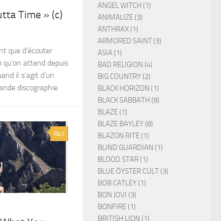
ANGEL WITCH (1)
tta Time » (c)
ANIMALIZE (3)
ANTHRAX (1)
ARMORED SAINT (3)
ant que d’écouter
ASIA (1)
m qu’on attend depuis
BAD RELIGION (4)
nd il s’agit d’un
BIG COUNTRY (2)
rande discographie
BLACK HORIZON (1)
BLACK SABBATH (9)
BLAZE (1)
BLAZE BAYLEY (8)
0
BLAZON RITE (1)
BLIND GUARDIAN (1)
BLOOD STAR (1)
BLUE ÖYSTER CULT (3)
BOB CATLEY (1)
BON JOVI (3)
BONFIRE (1)
BRITISH LION (1)