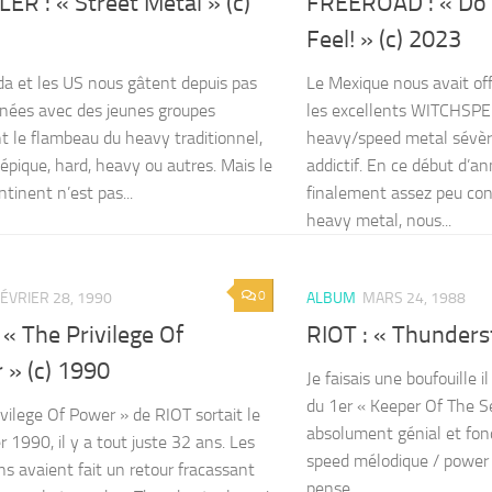
ER : « Street Metal » (c)
FREEROAD : « Do
Feel! » (c) 2023
a et les US nous gâtent depuis pas
Le Mexique nous avait off
nées avec des jeunes groupes
les excellents WITCHSPEL
t le flambeau du heavy traditionnel,
heavy/speed metal sévè
t épique, hard, heavy ou autres. Mais le
addictif. En ce début d’a
tinent n’est pas...
finalement assez peu co
heavy metal, nous...
0
ÉVRIER 28, 1990
ALBUM
MARS 24, 1988
 « The Privilege Of
RIOT : « Thunderst
 » (c) 1990
Je faisais une boufouille 
du 1er « Keeper Of The S
ivilege Of Power » de RIOT sortait le
absolument génial et fon
r 1990, il y a tout juste 32 ans. Les
speed mélodique / power 
ns avaient fait un retour fracassant
pense...