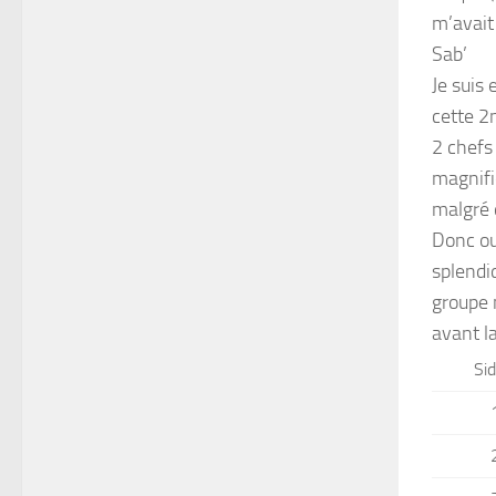
m’avait
Sab’
Je suis
cette 2n
2 chefs
magnifi
malgré 
Donc ou
splendid
groupe 
avant l
Si