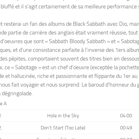
 bluffé et il s’agit certainement de sa meilleure performance 
 et resterai un fan des albums de Black Sabbath avec Dio, mai
de partie de carrière des anglais était vraiment réussie, tou
 d’oeuvres que sont « Sabbath Bloody Sabbath » et « Sabota
ques, et d’une consistance parfaite à l’inverse des 1ers albu
des pépites, comportaient souvent des titres bien en dessous
i, ce « Sabotage » est un chef d’oeuvre (exceptée la pochette
e et hallucinée, riche et passionnante et flippante du 1er au d
nous fait voyager et nous surprend. Le baroud d’honneur du
a dégringolade.
de A
1.
Hole in the Sky
04:00
2.
Don’t Start (Too Late)
00:49