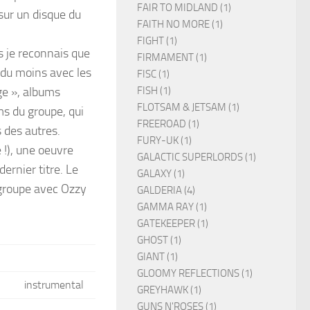
FAIR TO MIDLAND (1)
sur un disque du
FAITH NO MORE (1)
FIGHT (1)
s je reconnais que
FIRMAMENT (1)
t du moins avec les
FISC (1)
FISH (1)
ge », albums
FLOTSAM & JETSAM (1)
ms du groupe, qui
FREEROAD (1)
 des autres.
FURY-UK (1)
 !), une oeuvre
GALACTIC SUPERLORDS (1)
ernier titre. Le
GALAXY (1)
 groupe avec Ozzy
GALDERIA (4)
GAMMA RAY (1)
GATEKEEPER (1)
GHOST (1)
GIANT (1)
GLOOMY REFLECTIONS (1)
instrumental
GREYHAWK (1)
GUNS N'ROSES (1)