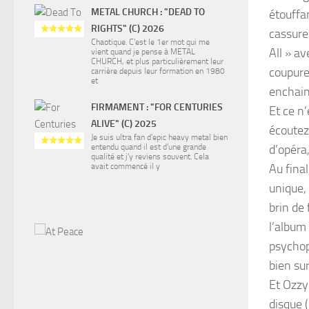
METAL CHURCH : "DEAD TO
étouffan
RIGHTS" (C) 2026
cassure
Chaotique. C’est le 1er mot qui me
All » a
vient quand je pense à METAL
CHURCH, et plus particulièrement leur
coupure
carrière depuis leur formation en 1980
et
enchain
FIRMAMENT : "FOR CENTURIES
Et ce n
ALIVE" (C) 2025
écoutez
Je suis ultra fan d’epic heavy metal bien
entendu quand il est d’une grande
d’opéra
qualité et j’y reviens souvent. Cela
avait commencé il y
Au fina
unique, 
brin de 
l’album 
psychopa
bien su
Et Ozzy 
disque 