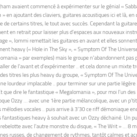
ham avaient commencé à expérimenter sur le génial « Sabb
» en ajoutant des claviers, guitares acoustiques ici et là, en 
e de certains titres, le tout avec succès. Cependant la guitar
ent en retrait pour laisser plus d’espaces aux nouveaux inst
age », Iommi remettait les guitares en avant et elles sonnen
ent heavy (« Hole in The Sky », « Symptom Of The Universe
omania » par exemples) mais le groupe n’abandonnent pas 
’aller de l’avant et d’expérimenter .. et cela donne un mixte 
n des titres les plus heavy du groupe, « Symptom Of The Univer
une lourdeur implacable .. pour terminer sur une partie légère
Et que dire le fantastique « Megalomania », pour moi l’un des 
oque Ozzy … avec une 1ère partie mélancolique, avec un p’tit
s mélodies vocales .. puis arrive à 3’30 ce riff démoniaque en
 fantastiques heavy à souhait avec un Ozzy déchainé. Un pu
Et rebelotte avec l’autre monstre du disque, « The Writ » … 8 
es russes, de changement de rythmes, tantôt calmes et aco