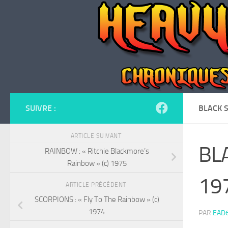
Skip to content
SUIVRE :
BLACK S
ARTICLE SUIVANT
BLA
RAINBOW : « Ritchie Blackmore’s
Rainbow » (c) 1975
19
ARTICLE PRÉCÉDENT
SCORPIONS : « Fly To The Rainbow » (c)
1974
PAR
EAD