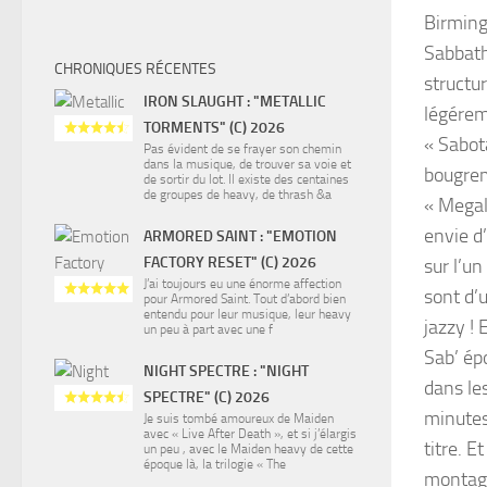
Birming
Sabbath 
CHRONIQUES RÉCENTES
structur
IRON SLAUGHT : "METALLIC
légérem
TORMENTS" (C) 2026
« Sabot
Pas évident de se frayer son chemin
dans la musique, de trouver sa voie et
bougrem
de sortir du lot. Il existe des centaines
de groupes de heavy, de thrash &a
« Megal
envie d
ARMORED SAINT : "EMOTION
FACTORY RESET" (C) 2026
sur l’u
J’ai toujours eu une énorme affection
sont d’
pour Armored Saint. Tout d’abord bien
entendu pour leur musique, leur heavy
jazzy ! 
un peu à part avec une f
Sab’ ép
NIGHT SPECTRE : "NIGHT
dans le
SPECTRE" (C) 2026
minutes
Je suis tombé amoureux de Maiden
avec « Live After Death », et si j’élargis
titre. 
un peu , avec le Maiden heavy de cette
époque là, la trilogie « The
montagn