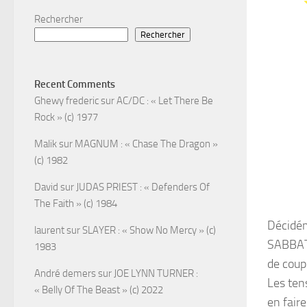
Rechercher
Rechercher
Recent Comments
Ghewy frederic
sur
AC/DC : « Let There Be
Rock » (c) 1977
Malik
sur
MAGNUM : « Chase The Dragon »
(c) 1982
David
sur
JUDAS PRIEST : « Defenders Of
The Faith » (c) 1984
Décidém
laurent
sur
SLAYER : « Show No Mercy » (c)
SABBATH
1983
de coup 
André demers
sur
JOE LYNN TURNER :
Les ten
« Belly Of The Beast » (c) 2022
en faire