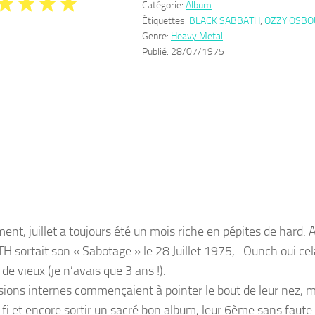
Catégorie:
Album
Étiquettes:
BLACK SABBATH
,
OZZY OSB
Genre:
Heavy Metal
Publié:
28/07/1975
ent, juillet a toujours été un mois riche en pépites de hard.
 sortait son « Sabotage » le 28 Juillet 1975,.. Ounch oui ce
de vieux (je n’avais que 3 ans !).
sions internes commençaient à pointer le bout de leur nez, ma
 fi et encore sortir un sacré bon album, leur 6ème sans faute