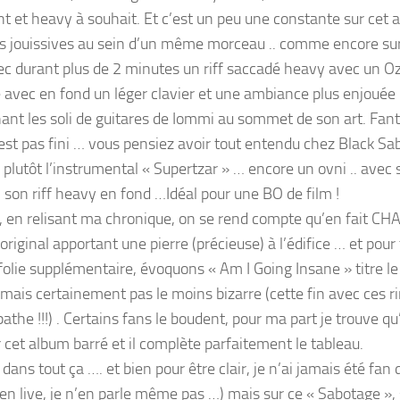
t et heavy à souhait. Et c’est un peu une constante sur cet a
s jouissives au sein d’un même morceau .. comme encore sur «
vec durant plus de 2 minutes un riff saccadé heavy avec un Ozz
 avec en fond un léger clavier et une ambiance plus enjouée 
ant les soli de guitares de Iommi au sommet de son art. Fant
’est pas fini … vous pensiez avoir tout entendu chez Black Sa
 plutôt l’instrumental « Supertzar » … encore un ovni .. avec
, son riff heavy en fond …Idéal pour une BO de film !
l, en relisant ma chronique, on se rend compte qu’en fait CH
original apportant une pierre (précieuse) à l’édifice … et pou
folie supplémentaire, évoquons « Am I Going Insane » titre le 
mais certainement pas le moins bizarre (cette fin avec ces rir
the !!!) . Certains fans le boudent, pour ma part je trouve qu
r cet album barré et il complète parfaitement le tableau.
dans tout ça …. et bien pour être clair, je n’ai jamais été fan 
(en live, je n’en parle même pas …) mais sur ce « Sabotage »,