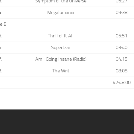
3.
Symptom of the Universe
06:27
4.
Megalomania
09:38
de B
5.
Thrill of It All
05:51
6.
Supertzar
03:40
7.
Am I Going Insane (Radio)
04:15
8.
The Writ
08:08
42:48:00