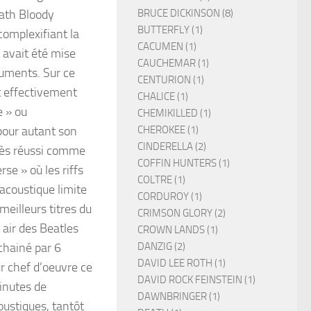
BRUCE DICKINSON (8)
ath Bloody
BUTTERFLY (1)
complexifiant la
CACUMEN (1)
e avait été mise
CAUCHEMAR (1)
ruments. Sur ce
CENTURION (1)
t effectivement
CHALICE (1)
 » ou
CHEMIKILLED (1)
CHEROKEE (1)
pour autant son
CINDERELLA (2)
très réussi comme
COFFIN HUNTERS (1)
se » où les riffs
COLTRE (1)
 acoustique limite
CORDUROY (1)
meilleurs titres du
CRIMSON GLORY (2)
 air des Beatles
CROWN LANDS (1)
DANZIG (2)
chainé par 6
DAVID LEE ROTH (1)
r chef d’oeuvre ce
DAVID ROCK FEINSTEIN (1)
minutes de
DAWNBRINGER (1)
ustiques, tantôt