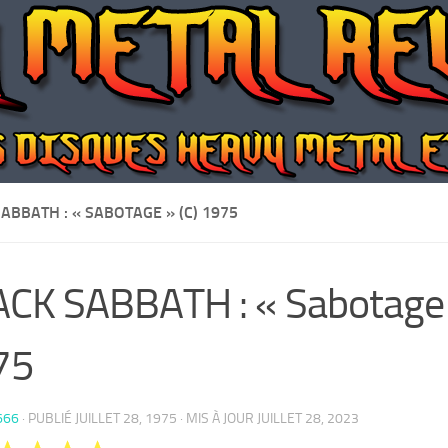
ABBATH : « SABOTAGE » (C) 1975
CK SABBATH : « Sabotage »
75
666
· PUBLIÉ
JUILLET 28, 1975
· MIS À JOUR
JUILLET 28, 2023