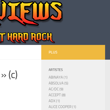
PLUS
ARTISTES
 (c)
ABINAYA (1)
ABSOLVA (5)
AC/DC (9)
ACCEPT (8)
ADX (1)
ALICE COOPER (1)