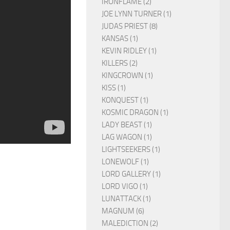
IRONFLAME (2)
JOE LYNN TURNER (1)
JUDAS PRIEST (8)
KANSAS (1)
KEVIN RIDLEY (1)
KILLERS (2)
KINGCROWN (1)
KISS (1)
KONQUEST (1)
KOSMIC DRAGON (1)
LADY BEAST (1)
LAG WAGON (1)
LIGHTSEEKERS (1)
LONEWOLF (1)
LORD GALLERY (1)
LORD VIGO (1)
LUNATTACK (1)
MAGNUM (6)
MALEDICTION (2)