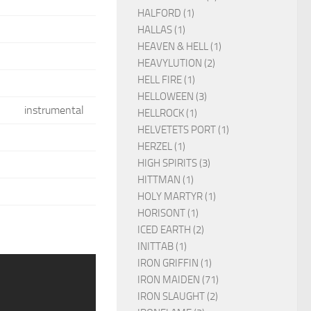
HALFORD (1)
HALLAS (1)
HEAVEN & HELL (1)
HEAVYLUTION (2)
HELL FIRE (1)
HELLOWEEN (3)
instrumental
HELLROCK (1)
HELVETETS PORT (1)
HERZEL (1)
HIGH SPIRITS (3)
HITTMAN (1)
HOLY MARTYR (1)
HORISONT (1)
ICED EARTH (2)
INITTAB (1)
IRON GRIFFIN (1)
IRON MAIDEN (71)
IRON SLAUGHT (2)