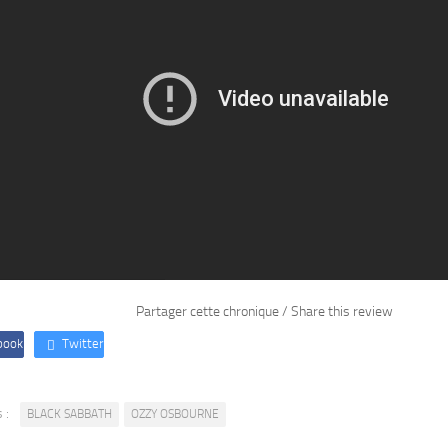
Partager cette chronique / Share this review
book
Twitter
 :
BLACK SABBATH
OZZY OSBOURNE