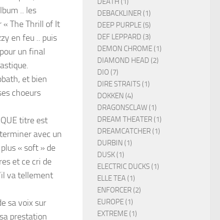
DEATH (1)
lbum .. les
DEBACKLINER (1)
 The Thrill of It
DEEP PURPLE (5)
DEF LEPPARD (3)
y en feu .. puis
DEMON CHROME (1)
pour un final
DIAMOND HEAD (2)
astique.
DIO (7)
bbath, et bien
DIRE STRAITS (1)
 ses choeurs
DOKKEN (4)
DRAGONSCLAW (1)
DREAM THEATER (1)
AQUE titre est
DREAMCATCHER (1)
r terminer avec un
DURBIN (1)
plus « soft » de
DUSK (1)
es et ce cri de
ELECTRIC DUCKS (1)
’il va tellement
ELLE TEA (1)
ENFORCER (2)
EUROPE (1)
de sa voix sur
EXTREME (1)
 sa prestation