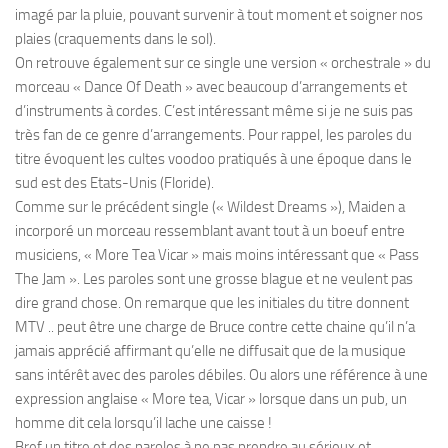
imagé par la pluie, pouvant survenir à tout moment et soigner nos
plaies (craquements dans le sol).
On retrouve également sur ce single une version « orchestrale » du
morceau « Dance Of Death » avec beaucoup d’arrangements et
d’instruments à cordes. C’est intéressant même si je ne suis pas
très fan de ce genre d’arrangements. Pour rappel, les paroles du
titre évoquent les cultes voodoo pratiqués à une époque dans le
sud est des Etats-Unis (Floride).
Comme sur le précédent single (« Wildest Dreams »), Maiden a
incorporé un morceau ressemblant avant tout à un boeuf entre
musiciens, « More Tea Vicar » mais moins intéressant que « Pass
The Jam ». Les paroles sont une grosse blague et ne veulent pas
dire grand chose. On remarque que les initiales du titre donnent
MTV .. peut être une charge de Bruce contre cette chaine qu’il n’a
jamais apprécié affirmant qu’elle ne diffusait que de la musique
sans intérêt avec des paroles débiles. Ou alors une référence à une
expression anglaise « More tea, Vicar » lorsque dans un pub, un
homme dit cela lorsqu’il lache une caisse !
Bref un titre et des paroles à ne pas prendre au sérieux et