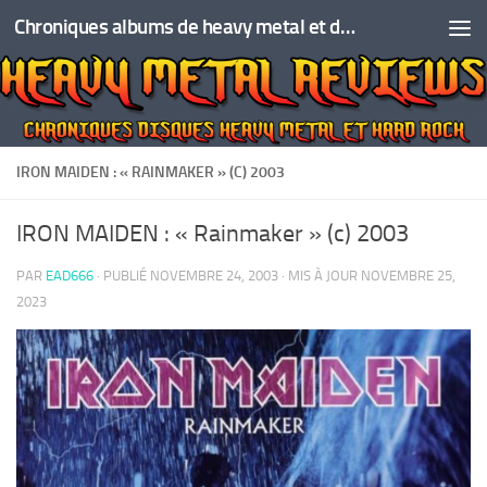
Chroniques albums de heavy metal et de hard rock
Skip to content
IRON MAIDEN : « RAINMAKER » (C) 2003
IRON MAIDEN : « Rainmaker » (c) 2003
PAR
EAD666
· PUBLIÉ
NOVEMBRE 24, 2003
· MIS À JOUR
NOVEMBRE 25,
2023