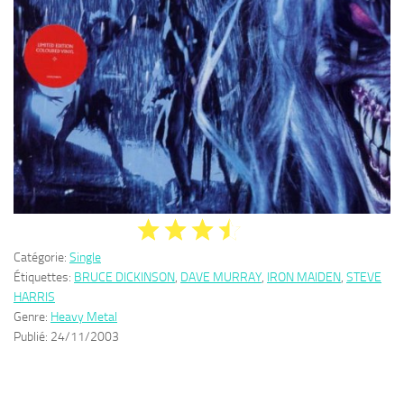
Catégorie:
Single
Étiquettes:
BRUCE DICKINSON
,
DAVE MURRAY
,
IRON MAIDEN
,
STEVE
HARRIS
Genre:
Heavy Metal
Publié:
24/11/2003