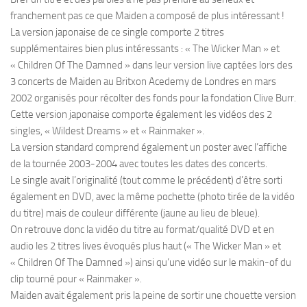
franchement pas ce que Maiden a composé de plus intéressant !
La version japonaise de ce single comporte 2 titres
supplémentaires bien plus intéressants : « The Wicker Man » et
« Children Of The Damned » dans leur version live captées lors des
3 concerts de Maiden au Britxon Acedemy de Londres en mars
2002 organisés pour récolter des fonds pour la fondation Clive Burr.
Cette version japonaise comporte également les vidéos des 2
singles, « Wildest Dreams » et « Rainmaker ».
La version standard comprend également un poster avec l’affiche
de la tournée 2003-2004 avec toutes les dates des concerts.
Le single avait l’originalité (tout comme le précédent) d’être sorti
également en DVD, avec la même pochette (photo tirée de la vidéo
du titre) mais de couleur différente (jaune au lieu de bleue).
On retrouve donc la vidéo du titre au format/qualité DVD et en
audio les 2 titres lives évoqués plus haut (« The Wicker Man » et
« Children Of The Damned ») ainsi qu’une vidéo sur le makin-of du
clip tourné pour « Rainmaker ».
Maiden avait également pris la peine de sortir une chouette version