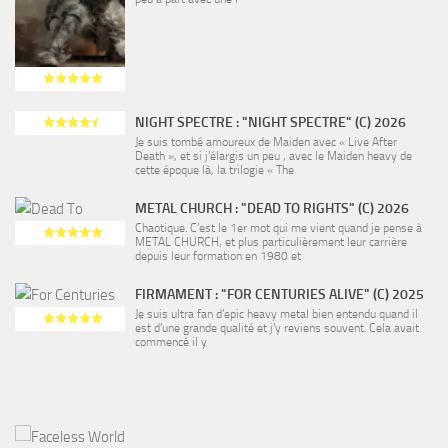
NIGHT SPECTRE : "NIGHT SPECTRE" (C) 2026
Je suis tombé amoureux de Maiden avec « Live After
Death », et si j’élargis un peu , avec le Maiden heavy de
cette époque là, la trilogie « The
METAL CHURCH : "DEAD TO RIGHTS" (C) 2026
Chaotique. C’est le 1er mot qui me vient quand je pense à
METAL CHURCH, et plus particulièrement leur carrière
depuis leur formation en 1980 et
FIRMAMENT : "FOR CENTURIES ALIVE" (C) 2025
Je suis ultra fan d’epic heavy metal bien entendu quand il
est d’une grande qualité et j’y reviens souvent. Cela avait
commencé il y