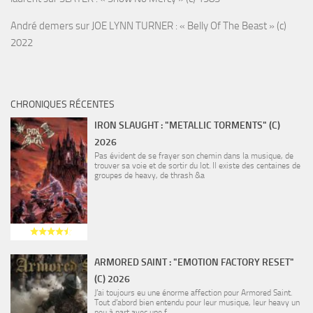
André demers
sur
JOE LYNN TURNER : « Belly Of The Beast » (c)
2022
CHRONIQUES RÉCENTES
IRON SLAUGHT : "METALLIC TORMENTS" (C)
2026
Pas évident de se frayer son chemin dans la musique, de
trouver sa voie et de sortir du lot. Il existe des centaines de
groupes de heavy, de thrash &a
ARMORED SAINT : "EMOTION FACTORY RESET"
(C) 2026
J’ai toujours eu une énorme affection pour Armored Saint.
Tout d’abord bien entendu pour leur musique, leur heavy un
peu à part avec une f