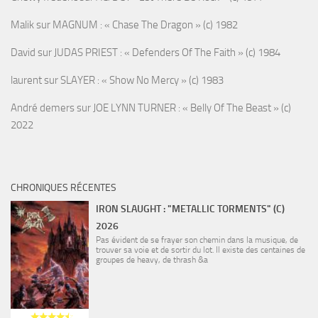
Malik
sur
MAGNUM : « Chase The Dragon » (c) 1982
David
sur
JUDAS PRIEST : « Defenders Of The Faith » (c) 1984
laurent
sur
SLAYER : « Show No Mercy » (c) 1983
André demers
sur
JOE LYNN TURNER : « Belly Of The Beast » (c)
2022
CHRONIQUES RÉCENTES
IRON SLAUGHT : "METALLIC TORMENTS" (C)
2026
Pas évident de se frayer son chemin dans la musique, de
trouver sa voie et de sortir du lot. Il existe des centaines de
groupes de heavy, de thrash &a