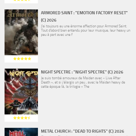
ARMORED SAINT : "EMOTION FACTORY RESET"
(C) 2026
J’ai toujours eu une énorme affection pour Armored Saint.
Tout d’abord bien entendu pour leur musique, leur heavy un
peu à part avec une f
NIGHT SPECTRE : "NIGHT SPECTRE" (C) 2026
Je suis tombé amoureux de Maiden avec « Live After
Death », et si j’élargis un peu , avec le Maiden heavy de
cette époque là, la trilogie « The
METAL CHURCH : "DEAD TO RIGHTS" (C) 2026