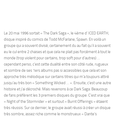
Le 20 mai 1996 sortait « The Dark Saga », le 4ème d’ ICED EARTH,
disque inspiré du comics de Todd McFarlane, Spawn. En voilà un
groupe qui a souvent divisé, certainement du au fait qu’il a souvent
eu le cul entre 2 chaises et que cela ne plait pas forcément à tout le
monde (trop violent pour certains, trop soft pour d’autres) …
cependant perso, c’est cette dualité entre son côté rude, rugueux
et sombre de ses 1ers albums pas si accessibles que cela et son
approche très mélodique sur certains titres qui m’a toujours attiré
jusqu’au très bon « Something Wicked … ». Ensuite, c’est une autre
histoire et j’ai décroché. Mais revenons à ce Dark Saga. Beaucoup
de fans préfèrent les 3 premiers disques du groupe. C’est vrai que
« Night of the Stormrider » et surtout « Burnt Offerings » étaient
très réussis. Sur ce dernier, le groupe avait réussi à créer un disque
très sombre, assez riche comme le monstrueux « Dante’s