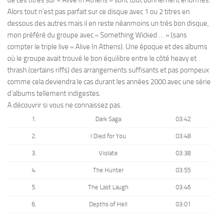
Alors tout n’est pas parfait sur ce disque avec 1 ou 2 titres en
dessous des autres mais il en reste néanmoins un très bon disque,
mon préféré du groupe avec « Something Wicked … » (sans
compter le triple live « Alive In Athens). Une époque et des albums
où le groupe avait trouvé le bon équilibre entre le côté heavy et
thrash (certains riffs) des arrangements suffisants et pas pompeux
comme cela deviendra le cas durant les années 2000 avec une série
d’albums tellement indigestes.
A découvrir si vous ne connaissez pas.
1.
Dark Saga
03:42
2.
I Died for You
03:48
3.
Violate
03:38
4.
The Hunter
03:55
5.
The Last Laugh
03:46
6.
Depths of Hell
03:01