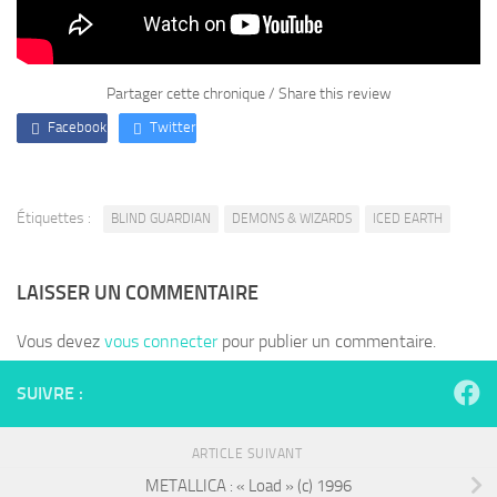
Partager cette chronique / Share this review
Facebook
Twitter
Étiquettes :
BLIND GUARDIAN
DEMONS & WIZARDS
ICED EARTH
LAISSER UN COMMENTAIRE
Vous devez
vous connecter
pour publier un commentaire.
SUIVRE :
ARTICLE SUIVANT
METALLICA : « Load » (c) 1996