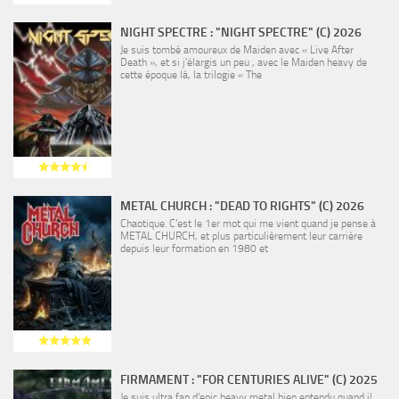
NIGHT SPECTRE : "NIGHT SPECTRE" (C) 2026
Je suis tombé amoureux de Maiden avec « Live After
Death », et si j’élargis un peu , avec le Maiden heavy de
cette époque là, la trilogie « The
METAL CHURCH : "DEAD TO RIGHTS" (C) 2026
Chaotique. C’est le 1er mot qui me vient quand je pense à
METAL CHURCH, et plus particulièrement leur carrière
depuis leur formation en 1980 et
FIRMAMENT : "FOR CENTURIES ALIVE" (C) 2025
Je suis ultra fan d’epic heavy metal bien entendu quand il