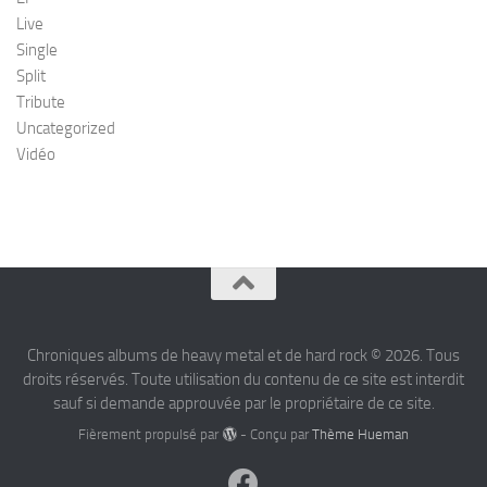
Live
Single
Split
Tribute
Uncategorized
Vidéo
Chroniques albums de heavy metal et de hard rock © 2026. Tous
droits réservés. Toute utilisation du contenu de ce site est interdit
sauf si demande approuvée par le propriétaire de ce site.
Fièrement propulsé par
- Conçu par
Thème Hueman