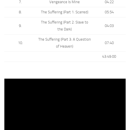
7.
Vengeance Is Mine
04:22
8.
The Suffering (Part 1: Scarred)
05:54
The Suffering (Part 2: Slave to
9.
04:03
the Dark)
The Suffering (Part 3: A Question
10.
07:40
of Heaven)
43:49:00