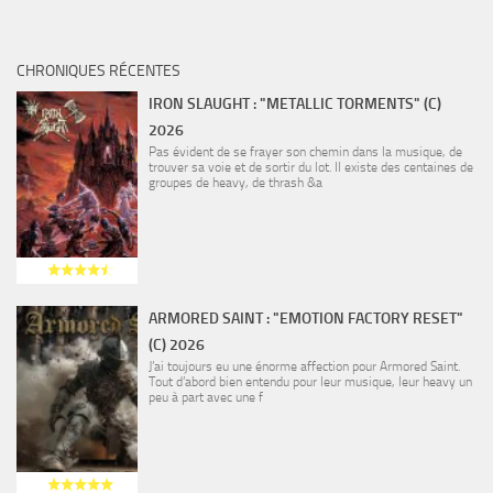
CHRONIQUES RÉCENTES
IRON SLAUGHT : "METALLIC TORMENTS" (C)
2026
Pas évident de se frayer son chemin dans la musique, de
trouver sa voie et de sortir du lot. Il existe des centaines de
groupes de heavy, de thrash &a
ARMORED SAINT : "EMOTION FACTORY RESET"
(C) 2026
J’ai toujours eu une énorme affection pour Armored Saint.
Tout d’abord bien entendu pour leur musique, leur heavy un
peu à part avec une f