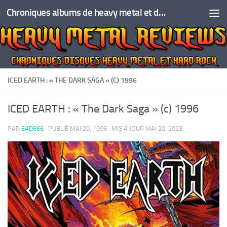
Chroniques albums de heavy metal et de hard rock
Skip to content
ICED EARTH : « THE DARK SAGA » (C) 1996
ICED EARTH : « The Dark Saga » (c) 1996
PAR
EAD666
· PUBLIÉ
MAI 20, 1996
· MIS À JOUR
MAI 20, 2023