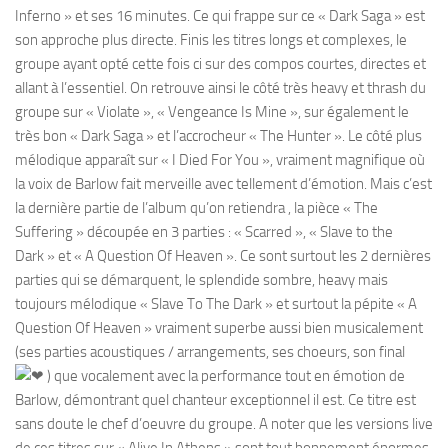
Inferno » et ses 16 minutes. Ce qui frappe sur ce « Dark Saga » est
son approche plus directe. Finis les titres longs et complexes, le
groupe ayant opté cette fois ci sur des compos courtes, directes et
allant à l’essentiel. On retrouve ainsi le côté très heavy et thrash du
groupe sur « Violate », « Vengeance Is Mine », sur également le
très bon « Dark Saga » et l’accrocheur « The Hunter ». Le côté plus
mélodique apparaît sur « I Died For You », vraiment magnifique où
la voix de Barlow fait merveille avec tellement d’émotion. Mais c’est
la dernière partie de l’album qu’on retiendra , la pièce « The
Suffering » découpée en 3 parties : « Scarred », « Slave to the
Dark » et « A Question Of Heaven ». Ce sont surtout les 2 dernières
parties qui se démarquent, le splendide sombre, heavy mais
toujours mélodique « Slave To The Dark » et surtout la pépite « A
Question Of Heaven » vraiment superbe aussi bien musicalement
(ses parties acoustiques / arrangements, ses choeurs, son final
) que vocalement avec la performance tout en émotion de
Barlow, démontrant quel chanteur exceptionnel il est. Ce titre est
sans doute le chef d’oeuvre du groupe. A noter que les versions live
de ces titres sur « Alive In Athens » sont tout bonnement énormes.