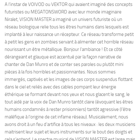
A l’instar de VOIVOD ou VEKTOR qui avaient imaginé des concepts
futuristes ou MEGATONSWORD avec leur monde imaginaire
Niralet, VISION MASTER a imaginé un univers futuriste où un
réseau biologique relie tous les êtres humains dans lesquels est
implanté à leur naissance un récepteur. Ce réseau transforme petit
à petit les gens en zombies servant à alimenter cet horrible réseau
nourissant un être métallique. Bonjour l’ambiance ! Et ce côté
dérangeant et glauque est accentué par la façon narrative de
chanter de Dan Munro et de conter ses paroles ou plutôt mini
pièces à la fois horribles et passionnantes. Nous sommes
immergés, captivés et les images de ces corps suspendus flottant
dans le ciel et reliés avec des cables pompant leur énergie
éthérique se formant devant nos yeux et nous glacent le sang, le
tout aidé par la voix de Dan Munro tantôt claire (évoquant les êtres
humains condamnés à rester prisionniers) tantôt agressive (l’être
maléfique à l’origine de cet infame réseau). Musicalement, nous
avons droit à un feu d’artifice à tous les niveaux : les deux musiciens
maitrisent leur sujet et leurs instruments sur le bout des doigts et
cela s’entend. Le spectre musical de VISION MASTER est large mais