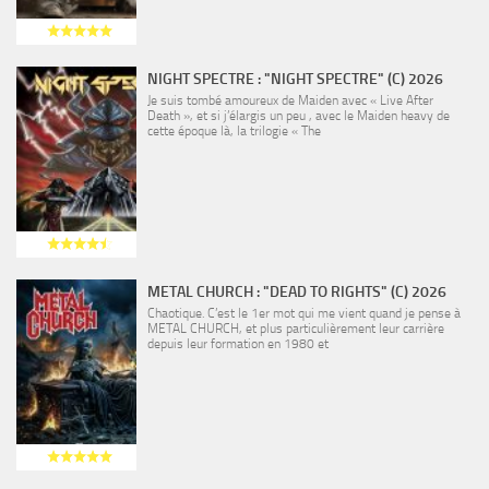
NIGHT SPECTRE : "NIGHT SPECTRE" (C) 2026
Je suis tombé amoureux de Maiden avec « Live After
Death », et si j’élargis un peu , avec le Maiden heavy de
cette époque là, la trilogie « The
METAL CHURCH : "DEAD TO RIGHTS" (C) 2026
Chaotique. C’est le 1er mot qui me vient quand je pense à
METAL CHURCH, et plus particulièrement leur carrière
depuis leur formation en 1980 et