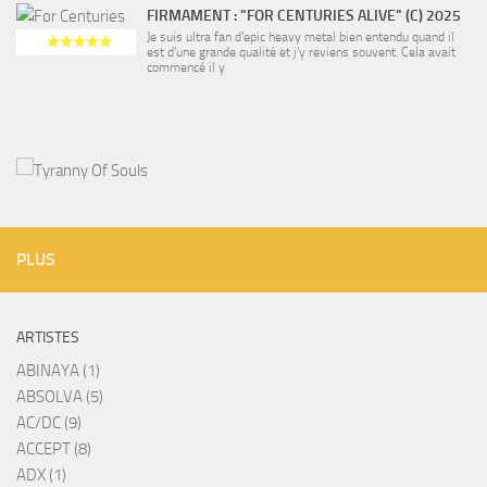
FIRMAMENT : "FOR CENTURIES ALIVE" (C) 2025
Je suis ultra fan d’epic heavy metal bien entendu quand il
est d’une grande qualité et j’y reviens souvent. Cela avait
commencé il y
PLUS
ARTISTES
ABINAYA (1)
ABSOLVA (5)
AC/DC (9)
ACCEPT (8)
ADX (1)