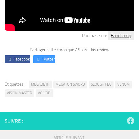
Purchase on:
Bandcamp
Partager cette chronique / Share this review
Facebook
Twitter
Étiquettes :
MEGADETH
MEGATON SWORD
SLOUGH FEG
VENOM
VISION MASTER
VOIVOD
SUIVRE :
ARTICLE SUIVANT