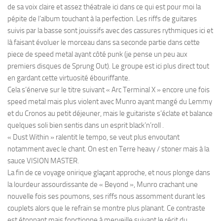
de sa voix claire et assez théatrale ici dans ce qui est pour moi la
pépite de l’album touchant à la perfection. Les riffs de guitares
suivis par la basse sont jouissifs avec des cassures rythmiques ici et
là faisant évoluer le morceau dans sa seconde partie dans cette
piece de speed metal ayant côté punk (je pense un peu aux
premiers disques de Sprung Out). Le groupe est ici plus direct tout
en gardant cette virtuosité ébouriffante.
Cela s’énerve sur le titre suivant « Arc Terminal X » encore une fois
speed metal mais plus violent avec Munro ayant mangé du Lemmy
et du Cronos au petit déjeuner, mais le guitariste s’éclate et balance
quelques soli bien sentis dans un esprit black’n’roll .
« Dust Within » ralentit le tempo, se veut plus envoutant
notamment avec le chant. On est en Terre heavy / stoner mais à la
sauce VISION MASTER.
La fin de ce voyage onirique glaçant approche, et nous plonge dans
la lourdeur assourdissante de « Beyond », Munro crachant une
nouvelle fois ses poumons, ses riffs nous assomment durant les
couplets alors que le refrain se montre plus planant. Ce contraste
est étonnant mais fonctionne à merveille suivant le récit du