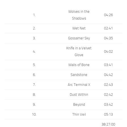
Wolves in the
1.
04:26
Shadows
2.
Wet Net
02:41
3.
Gossamer Sky
04:35
Knife in a Velvet
4.
04:02
Glove
5.
Walls of Bone
03:41
6.
Sandstone
04:42
7.
Arc Terminal X
02:43
8.
Dust Within
02:42
9.
Beyond
03:42
10.
Thin Veil
05:13
38:27:00