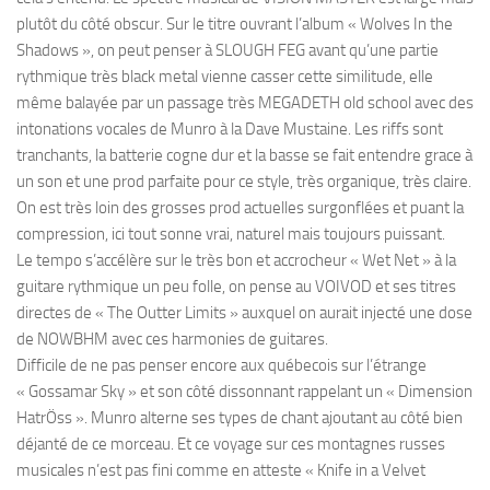
plutôt du côté obscur. Sur le titre ouvrant l’album « Wolves In the
Shadows », on peut penser à SLOUGH FEG avant qu’une partie
rythmique très black metal vienne casser cette similitude, elle
même balayée par un passage très MEGADETH old school avec des
intonations vocales de Munro à la Dave Mustaine. Les riffs sont
tranchants, la batterie cogne dur et la basse se fait entendre grace à
un son et une prod parfaite pour ce style, très organique, très claire.
On est très loin des grosses prod actuelles surgonflées et puant la
compression, ici tout sonne vrai, naturel mais toujours puissant.
Le tempo s’accélère sur le très bon et accrocheur « Wet Net » à la
guitare rythmique un peu folle, on pense au VOIVOD et ses titres
directes de « The Outter Limits » auxquel on aurait injecté une dose
de NOWBHM avec ces harmonies de guitares.
Difficile de ne pas penser encore aux québecois sur l’étrange
« Gossamar Sky » et son côté dissonnant rappelant un « Dimension
HatrÖss ». Munro alterne ses types de chant ajoutant au côté bien
déjanté de ce morceau. Et ce voyage sur ces montagnes russes
musicales n’est pas fini comme en atteste « Knife in a Velvet