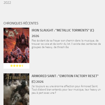
2022
CHRONIQUES RÉCENTES
IRON SLAUGHT : "METALLIC TORMENTS" (C)
2026
Pas évident de se frayer son chemin dans la musique, de
trouver sa voie et de sortir du lot. Il existe des centaines de
groupes de heavy, de thrash &a
ARMORED SAINT : "EMOTION FACTORY RESET"
(C) 2026
J’ai toujours eu une énorme affection pour Armored Saint.
Tout d’abord bien entendu pour leur musique, leur heavy un
peu à part avec une f