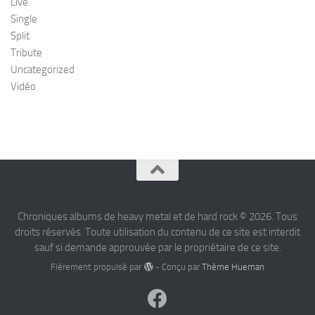
Live
Single
Split
Tribute
Uncategorized
Vidéo
Chroniques albums de heavy metal et de hard rock © 2026. Tous
droits réservés. Toute utilisation du contenu de ce site est interdit
sauf si demande approuvée par le propriétaire de ce site.
Fièrement propulsé par
- Conçu par
Thème Hueman