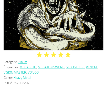
Catégorie:
Album
Étiquettes:
MEGADETH
,
MEGATON SWORD
,
SLOUGH FEG
,
VENOM
,
VISION MASTER
,
VOIVOD
Genre:
Heavy Metal
Publié:
25/08/2023