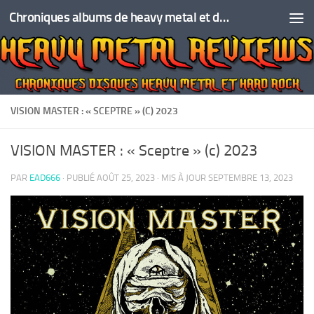
Chroniques albums de heavy metal et de hard rock
Skip to content
VISION MASTER : « SCEPTRE » (C) 2023
VISION MASTER : « Sceptre » (c) 2023
PAR
EAD666
· PUBLIÉ
AOÛT 25, 2023
· MIS À JOUR
SEPTEMBRE 13, 2023