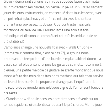
Glove » démarrant sur une rythmique speedée façon black metal
Munro crachant ses paroles, on pense un peu à un VENOM sachant
jouer de leurs instruments, on est secoué dans tous les sens, avec
un pré refrain plus heavy et enfin ce refrain avec le chanteur
prenant une voix assez …. Bowie ! Quel contraste mais cela
fonctionne du feux de Dieu. Munro lache une solo à la fois
mélodique et dissonnant complétant cette folie ambiante de ce
brûlot débridé.
L’ambiance change une nouvelle fois avec « Walls Of Bone »
(prometteur comme titre, n’est ce pas ??), le groupe nous
proposant un tempo lent, d’une lourdeur implaquable et doom. La
basse se fait plus entendre, puis les guitares se mettent comme à
pleurer, une petite mélodie de guitare se greffe montrant que nous
avons à faire des musiciens très bons mettant leur talent au service
de leurs titres barrés. Le propos ne change pas, l’inquiétude, la
noirceure de ce monde apocaplytique digne de l’enfer sont toujours
présents.
« Standstone » déboule dans les enceintes sans prévenir sur un
tempo rapide, celui ci ralentissant durant le pré chorus. Munro joue