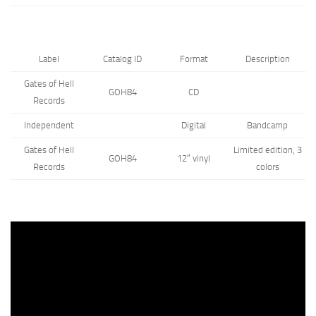
Label
Catalog ID
Format
Description
Gates of Hell
GOH84
CD
Records
Independent
Digital
Bandcamp
Gates of Hell
Limited edition, 3
GOH84
12″ vinyl
Records
colors