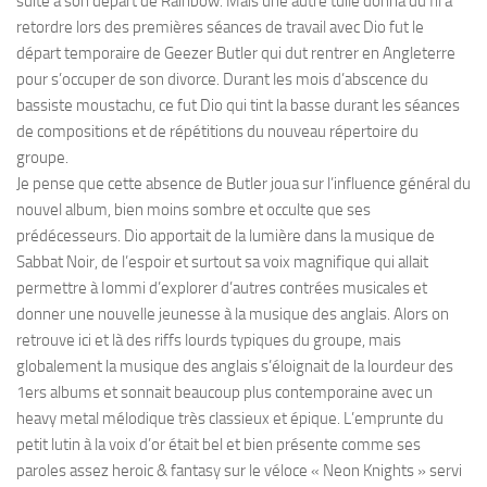
suite à son départ de Rainbow. Mais une autre tuile donna du fil à
retordre lors des premières séances de travail avec Dio fut le
départ temporaire de Geezer Butler qui dut rentrer en Angleterre
pour s’occuper de son divorce. Durant les mois d’abscence du
bassiste moustachu, ce fut Dio qui tint la basse durant les séances
de compositions et de répétitions du nouveau répertoire du
groupe.
Je pense que cette absence de Butler joua sur l’influence général du
nouvel album, bien moins sombre et occulte que ses
prédécesseurs. Dio apportait de la lumière dans la musique de
Sabbat Noir, de l’espoir et surtout sa voix magnifique qui allait
permettre à Iommi d’explorer d’autres contrées musicales et
donner une nouvelle jeunesse à la musique des anglais. Alors on
retrouve ici et là des riffs lourds typiques du groupe, mais
globalement la musique des anglais s’éloignait de la lourdeur des
1ers albums et sonnait beaucoup plus contemporaine avec un
heavy metal mélodique très classieux et épique. L’emprunte du
petit lutin à la voix d’or était bel et bien présente comme ses
paroles assez heroic & fantasy sur le véloce « Neon Knights » servi