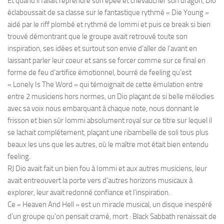
Et quand il fallait reprendre son épée et chevaucher son dragon, Dio
éclaboussait de sa classe sur le fantastique rythmé « Die Young »
aidé par le riff plombé et rythmé de Iommi et puis ce break si bien
trouvé démontrant que le groupe avait retrouvé toute son
inspiration, ses idées et surtout son envie d’aller de l’avant en
laissant parler leur coeur et sans se forcer comme sur ce final en
forme de feu d’artifice émotionnel, bourré de feeling qu’est
« Lonely Is The Word » qui témoignait de cette émulation entre
entre 2 musiciens hors normes, un Dio plaçant de si belle mélodies
avec sa voix nous embarquant à chaque note, nous donnant le
frisson et bien sûr Iommi absolument royal sur ce titre sur lequel il
se lachait complétement, plaçant une ribambelle de soli tous plus
beaux les uns que les autres, où le maître mot était bien entendu
feeling.
RJ Dio avait fait un bien fou à Iommi et aux autres musiciens, leur
avait entreouvert la porte vers d’autres horizons musicaux à
explorer, leur avait redonné confiance et l’inspiration.
Ce « Heaven And Hell » est un miracle musical, un disque inespéré
d’un groupe qu’on pensait cramé, mort : Black Sabbath renaissait de