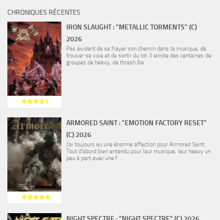
CHRONIQUES RÉCENTES
IRON SLAUGHT : "METALLIC TORMENTS" (C)
2026
Pas évident de se frayer son chemin dans la musique, de
trouver sa voie et de sortir du lot. Il existe des centaines de
groupes de heavy, de thrash &a
ARMORED SAINT : "EMOTION FACTORY RESET"
(C) 2026
J’ai toujours eu une énorme affection pour Armored Saint.
Tout d’abord bien entendu pour leur musique, leur heavy un
peu à part avec une f
NIGHT SPECTRE : "NIGHT SPECTRE" (C) 2026