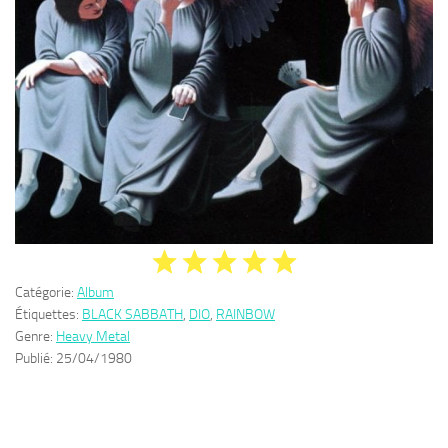
Catégorie:
Album
Étiquettes:
BLACK SABBATH
,
DIO
,
RAINBOW
Genre:
Heavy Metal
Publié:
25/04/1980