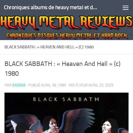
Chroniques albums de heavy metal et de hard rock
Skip to content
BLACK SABBATH : « HEAVEN AND HELL » (C) 1980
BLACK SABBATH : « Heaven And Hell » (c)
1980
PAR
EAD666
· PUBLIÉ
AVRIL 18, 1980
· MIS À JOUR
AVRIL 25, 2025