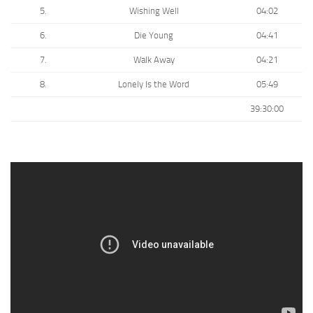
5.
Wishing Well
04:02
6.
Die Young
04:41
7.
Walk Away
04:21
8.
Lonely Is the Word
05:49
39:30:00