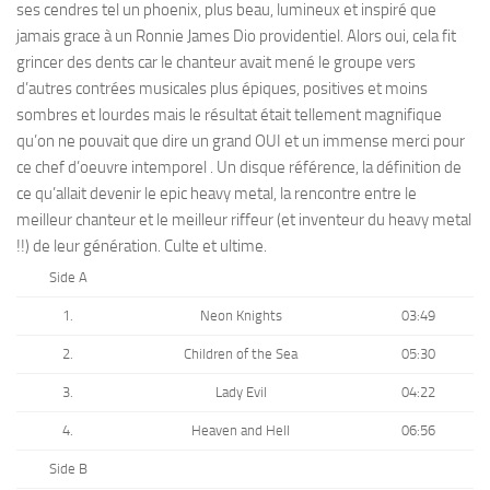
ses cendres tel un phoenix, plus beau, lumineux et inspiré que
jamais grace à un Ronnie James Dio providentiel. Alors oui, cela fit
grincer des dents car le chanteur avait mené le groupe vers
d’autres contrées musicales plus épiques, positives et moins
sombres et lourdes mais le résultat était tellement magnifique
qu’on ne pouvait que dire un grand OUI et un immense merci pour
ce chef d’oeuvre intemporel . Un disque référence, la définition de
ce qu’allait devenir le epic heavy metal, la rencontre entre le
meilleur chanteur et le meilleur riffeur (et inventeur du heavy metal
!!) de leur génération. Culte et ultime.
Side A
1.
Neon Knights
03:49
2.
Children of the Sea
05:30
3.
Lady Evil
04:22
4.
Heaven and Hell
06:56
Side B