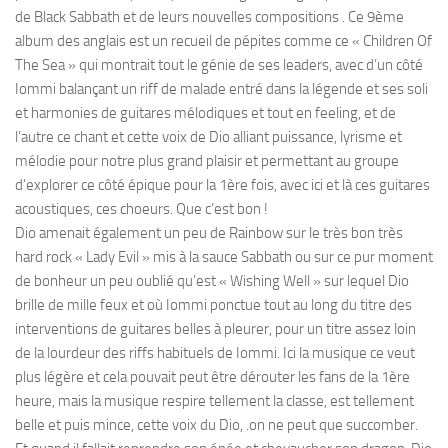
de Black Sabbath et de leurs nouvelles compositions . Ce 9ème
album des anglais est un recueil de pépites comme ce « Children Of
The Sea » qui montrait tout le génie de ses leaders, avec d’un côté
Iommi balançant un riff de malade entré dans la légende et ses soli
et harmonies de guitares mélodiques et tout en feeling, et de
l’autre ce chant et cette voix de Dio alliant puissance, lyrisme et
mélodie pour notre plus grand plaisir et permettant au groupe
d’explorer ce côté épique pour la 1ère fois, avec ici et là ces guitares
acoustiques, ces choeurs. Que c’est bon !
Dio amenait également un peu de Rainbow sur le très bon très
hard rock « Lady Evil » mis à la sauce Sabbath ou sur ce pur moment
de bonheur un peu oublié qu’est « Wishing Well » sur lequel Dio
brille de mille feux et où Iommi ponctue tout au long du titre des
interventions de guitares belles à pleurer, pour un titre assez loin
de la lourdeur des riffs habituels de Iommi. Ici la musique ce veut
plus légère et cela pouvait peut être dérouter les fans de la 1ère
heure, mais la musique respire tellement la classe, est tellement
belle et puis mince, cette voix du Dio, .on ne peut que succomber.