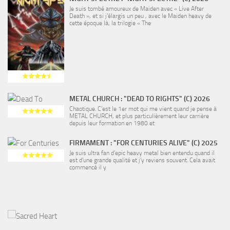
Je suis tombé amoureux de Maiden avec « Live After
Death », et si j’élargis un peu , avec le Maiden heavy de
cette époque là, la trilogie « The
METAL CHURCH : "DEAD TO RIGHTS" (C) 2026
Chaotique. C’est le 1er mot qui me vient quand je pense à
METAL CHURCH, et plus particulièrement leur carrière
depuis leur formation en 1980 et
FIRMAMENT : "FOR CENTURIES ALIVE" (C) 2025
Je suis ultra fan d’epic heavy metal bien entendu quand il
est d’une grande qualité et j’y reviens souvent. Cela avait
commencé il y