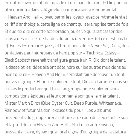
en entrée avec un riff de malade et un chant de folie de Dio pour un
titre qui entra dans la légende, ou encore sur le monumental
« Heaven And Hell », joyau parmi les joyaux, avec ce rythme lent et
ce riff d’anthologie, cette ligne de chant qui sera reprise tant de fois.
Et que de dire ce cette accélération jouissive qui allait casser des
cous à des milliers de hardos durant 4 décennies (et ce n’est pas fini
!!). Finies les errances jazzy et brouillones de « Never Say Die », des
tentatives peu heureuses de hard pop sur « Technical Ectasy » .
Black Sabbath revenait transfiguré grace à un RJ Dio dont le talent,
la classe et les idées allaient déteindre sur les autres musiciens au
point que ce « Heaven And Hell » semblait faire découvrir un tout
nouveau groupe. Et pour sublimer le tout, Dio avait amené dans ses
valises le producteur qu’il fallait au groupe pour sublimer leurs
compositions épiques et leur donner le son qu’elle méritaient :
Mister Martin Birch (Blue Oyster Cult, Deep Purple, Whitesnake,
Rainbow et futur Maiden, excusez du peu !). Les 2 albums
précédents du groupe prenaient un sacré coup de vieux tant le son
et la prod de ce « Heaven And Hell » était d’un autre niveau,
puissante, claire, dynamique ..bref digne d’un groupe de la stature