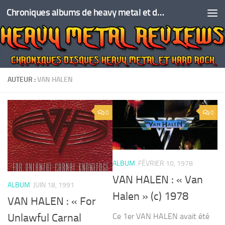
Chroniques albums de heavy metal et de hard rock
Skip to content
AUTEUR :
VAN HALEN
0
0
ALBUM
FÉVRIER 10, 1978
VAN HALEN : « Van
ALBUM
JUIN 18, 1991
Halen » (c) 1978
VAN HALEN : « For
Ce 1er VAN HALEN avait été
Unlawful Carnal