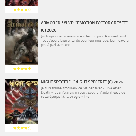
ARMORED SAINT : "EMOTION FACTORY RESET"
(C) 2026
J’ai toujours eu une énorme affection pour Armored Saint.
Tout d’abord bien entendu pour leur musique, leur heavy un
peu à part avec une f
NIGHT SPECTRE : "NIGHT SPECTRE" (C) 2026
Je suis tombé amoureux de Maiden avec « Live After
Death », et si j’élargis un peu , avec le Maiden heavy de
cette époque là, la trilogie « The