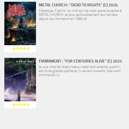
METAL CHURCH : "DEAD TO RIGHTS" (C) 2026
Chaotique. C’est le 1er mot qui me vient quand je pense à
METAL CHURCH, et plus particulièrement leur carrière
depuis leur formation en 1980 et
FIRMAMENT : "FOR CENTURIES ALIVE" (C) 2025
Je suis ultra fan d’epic heavy metal bien entendu quand il
est d’une grande qualité et j’y reviens souvent. Cela avait
commencé il y