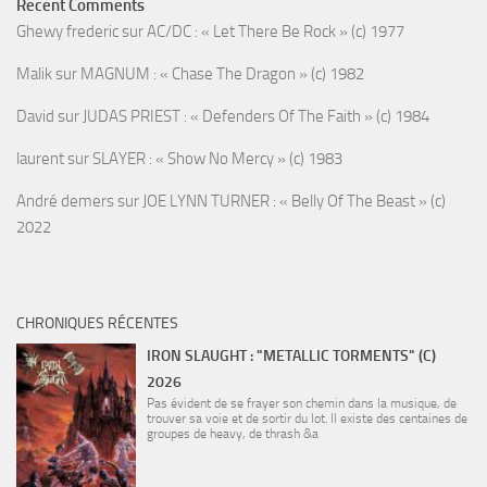
Recent Comments
Ghewy frederic
sur
AC/DC : « Let There Be Rock » (c) 1977
Malik
sur
MAGNUM : « Chase The Dragon » (c) 1982
David
sur
JUDAS PRIEST : « Defenders Of The Faith » (c) 1984
laurent
sur
SLAYER : « Show No Mercy » (c) 1983
André demers
sur
JOE LYNN TURNER : « Belly Of The Beast » (c)
2022
CHRONIQUES RÉCENTES
IRON SLAUGHT : "METALLIC TORMENTS" (C)
2026
Pas évident de se frayer son chemin dans la musique, de
trouver sa voie et de sortir du lot. Il existe des centaines de
groupes de heavy, de thrash &a