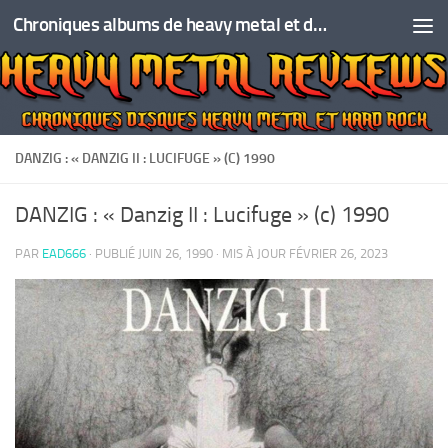
Chroniques albums de heavy metal et de hard rock
Skip to content
DANZIG : « DANZIG II : LUCIFUGE » (C) 1990
DANZIG : « Danzig II : Lucifuge » (c) 1990
PAR
EAD666
· PUBLIÉ
JUIN 26, 1990
· MIS À JOUR
FÉVRIER 26, 2023