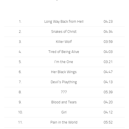
1.
Long Way Back from Hell
04:23
2.
Snakes of Christ
04:34
3.
Killer Wolf
03:59
4.
Tired of Being Alive
04:03
5.
I’m the One
03:21
6.
Her Black Wings
04:47
7.
Devil’s Plaything
04:13
8.
777
05:39
9.
Blood and Tears
04:20
10.
Girl
04:12
11.
Pain in the World
05:52