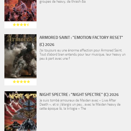
groupes de heavy, de thrash &a
ARMORED SAINT : "EMOTION FACTORY RESET"
(C) 2026
J’ai toujours eu une énorme affection pour Armored Saint.
Tout d’abord bien entendu pour leur musique, leur heavy un
peu à part avec une f
NIGHT SPECTRE : "NIGHT SPECTRE" (C) 2026
Je suis tombé amoureux de Maiden avec « Live After
Death », et si j’élargis un peu , avec le Maiden heavy de
cette époque là, la trilogie « The