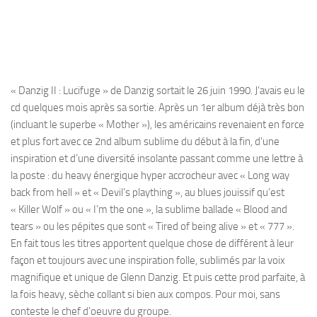
« Danzig II : Lucifuge » de Danzig sortait le 26 juin 1990. J’avais eu le
cd quelques mois après sa sortie. Après un 1er album déjà très bon
(incluant le superbe « Mother »), les américains revenaient en force
et plus fort avec ce 2nd album sublime du début à la fin, d’une
inspiration et d’une diversité insolante passant comme une lettre à
la poste : du heavy énergique hyper accrocheur avec « Long way
back from hell » et « Devil’s plaything », au blues jouissif qu’est
« Killer Wolf » ou « I’m the one », la sublime ballade « Blood and
tears » ou les pépites que sont « Tired of being alive » et « 777 ».
En fait tous les titres apportent quelque chose de différent à leur
façon et toujours avec une inspiration folle, sublimés par la voix
magnifique et unique de Glenn Danzig. Et puis cette prod parfaite, à
la fois heavy, sèche collant si bien aux compos. Pour moi, sans
conteste le chef d’oeuvre du groupe.