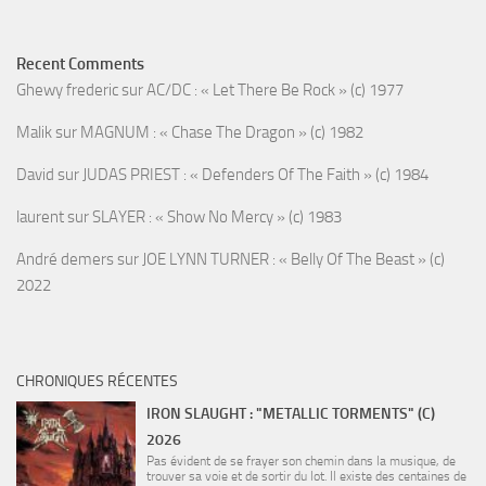
Recent Comments
Ghewy frederic
sur
AC/DC : « Let There Be Rock » (c) 1977
Malik
sur
MAGNUM : « Chase The Dragon » (c) 1982
David
sur
JUDAS PRIEST : « Defenders Of The Faith » (c) 1984
laurent
sur
SLAYER : « Show No Mercy » (c) 1983
André demers
sur
JOE LYNN TURNER : « Belly Of The Beast » (c)
2022
CHRONIQUES RÉCENTES
IRON SLAUGHT : "METALLIC TORMENTS" (C)
2026
Pas évident de se frayer son chemin dans la musique, de
trouver sa voie et de sortir du lot. Il existe des centaines de