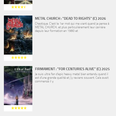
METAL CHURCH : "DEAD TO RIGHTS" (C) 2026
Chaotique. C’est le 1er mot qui me vient quand je pense à
METAL CHURCH, et plus particulièrement leur carrière
depuis leur formation en 1980 et
FIRMAMENT : "FOR CENTURIES ALIVE" (C) 2025
Je suis ultra fan d’epic heavy metal bien entendu quand il
est d’une grande qualité et j’y reviens souvent. Cela avait
commencé il y