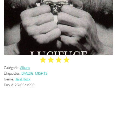
Catégorie:
Album
Étiquettes:
DANZIG
,
MISFITS
Genre:
Hard Rock
Publié:
26/06/1990