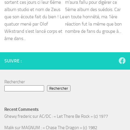
sortent ces jours ci leur 6ème
m’aura fallu pour digérer ce
album studio et nom de Zeus
5ème album des suédois. Car
que son écoute fait du bien ! Le
en toute honnêté, ma 1ère
quatuor mené par Olof
réaction fut la même que bon
Wikstrand s’est lancé corps et
nombre de fans du groupe à...
âme dans...
SUIVRE :
Rechercher
Rechercher
Recent Comments
Ghewy frederic
sur
AC/DC : « Let There Be Rock » (c) 1977
Malik
sur
MAGNUM : « Chase The Dragon » (c) 1982