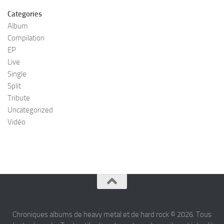
Categories
Album
Compilation
EP
Live
Single
Split
Tribute
Uncategorized
Vidéo
Chroniques albums de heavy metal et de hard rock © 2026. Tous