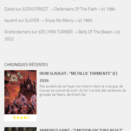
David
sur
JUDAS PRIEST : « Defenders Of The Faith » (c) 1984
laurent
sur
SLAYER : « Show No Mercy » (c) 1983
André demers
sur
JOE LYNN TURNER : « Belly Of The Beast » (c)
2022
CHRONIQUES RÉCENTES
IRON SLAUGHT : "METALLIC TORMENTS" (C)
2026
Pas évident de se frayer son chemin dans la musique, de
trouver sa voie et de sortir du lot. Il existe des centaines de
groupes de heavy, de thrash &a
ARMORED SAINT : "EMOTION FACTORY RESET"