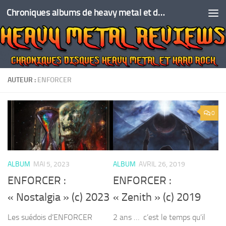
Chroniques albums de heavy metal et de hard rock
Skip to content
AUTEUR :
ENFORCER
0
ALBUM
MAI 5, 2023
ALBUM
AVRIL 26, 2019
ENFORCER :
ENFORCER :
« Nostalgia » (c) 2023
« Zenith » (c) 2019
Les suédois d’ENFORCER
2 ans … c’est le temps qu’il