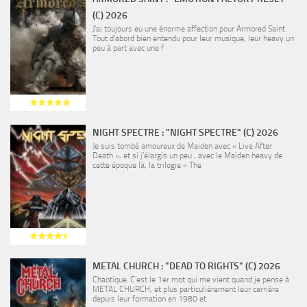
(C) 2026
J’ai toujours eu une énorme affection pour Armored Saint.
Tout d’abord bien entendu pour leur musique, leur heavy un
peu à part avec une f
NIGHT SPECTRE : "NIGHT SPECTRE" (C) 2026
Je suis tombé amoureux de Maiden avec « Live After
Death », et si j’élargis un peu , avec le Maiden heavy de
cette époque là, la trilogie « The
METAL CHURCH : "DEAD TO RIGHTS" (C) 2026
Chaotique. C’est le 1er mot qui me vient quand je pense à
METAL CHURCH, et plus particulièrement leur carrière
depuis leur formation en 1980 et