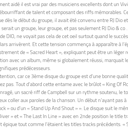
ent aidé il est vrai par des musiciens excellents dont un Viv
 ébourriffant de talent et composant des riffs mémorables. Cel
ue dès le début du groupe, il avait été convenu entre RJ Dio e
 serait un groupe, leur groupe, et pas seulement RJ Dio & co
e DIO, ne voyait pas cela de cet oeil surtout quand le succè
llars arrivèrent. Et cette tension commença à apparaître à l’
istrement de « Sacred Heart », expliquant peut être un léger 
ration avec un album, même si globalement réussi, marquait le
nifiques prédécesseurs.
ttention, car ce 3ème disque du groupe est d’une bonne quali
z pas. Tout d’abord cette entame avec le brûlot « King Of Ro
nragé, un sacré riff de Campbell sur un rythme soutenu, le tou
eux coller aux paroles de la chanson. Un début n’ayant pas à 
ck » ou d’un « Stand Up And Shout » ». Le disque suit le 
iver » et « The Last In Line » avec en 2nde position le title tra
t épique tout comme l’étaient les titles tracks précédents. «