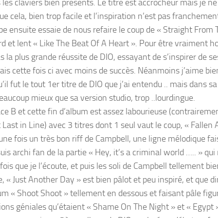
 les claviers bien présents. Le titre est accrocheur mais je ne
ue cela, bien trop facile et l’inspiration n’est pas francheme
pe ensuite essaie de nous refaire le coup de « Straight From 
rd et lent « Like The Beat Of A Heart ». Pour être vraiment ho
as la plus grande réussite de DIO, essayant de s’inspirer de s
ais cette fois ci avec moins de succès. Néanmoins j’aime bien 
’il fut le tout 1er titre de DIO que j’ai entendu .. mais dans sa
eaucoup mieux que sa version studio, trop ..lourdingue.
ce B et cette fin d’album est assez labourieuse (contrairemen
 Last in Line) avec 3 titres dont 1 seul vaut le coup, « Fallen
ne fois un très bon riff de Campbell, une ligne mélodique fai
suis archi fan de la partie « Hey, it’s a criminal world ….. » qui
ois que je l’écoute, et puis les soli de Campbell tellement bi
e, « Just Another Day » est bien pâlot et peu inspiré, et que d
bum « Shoot Shoot » tellement en dessous et faisant pâle fig
ions géniales qu’étaient « Shame On The Night » et « Egypt 