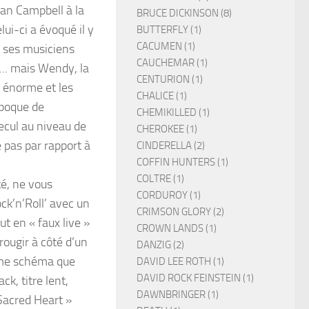
ian Campbell à la
BRUCE DICKINSON (8)
ui-ci a évoqué il y
BUTTERFLY (1)
CACUMEN (1)
t ses musiciens
CAUCHEMAR (1)
 …. mais Wendy, la
CENTURION (1)
s énorme et les
CHALICE (1)
époque de
CHEMIKILLED (1)
recul au niveau de
CHEROKEE (1)
 pas par rapport à
CINDERELLA (2)
COFFIN HUNTERS (1)
COLTRE (1)
té, ne vous
CORDUROY (1)
ck’n’Roll’ avec un
CRIMSON GLORY (2)
t en « faux live »
CROWN LANDS (1)
rougir à côté d’un
DANZIG (2)
même schéma que
DAVID LEE ROTH (1)
DAVID ROCK FEINSTEIN (1)
ck, titre lent,
DAWNBRINGER (1)
 Sacred Heart »