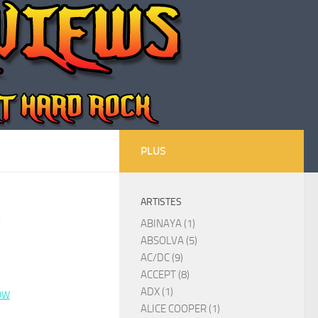
PLUS
ARTISTES
5
ABINAYA (1)
ABSOLVA (5)
AC/DC (9)
ACCEPT (8)
ADX (1)
OW
ALICE COOPER (1)