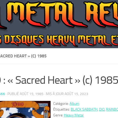
 SACRED HEART » (C) 1985
 : « Sacred Heart » (c) 198
666
· PUBLIÉ
AOÛT 15, 1985
· MIS À JOUR
AOÛT 15, 2023
Catégorie:
Album
Étiquettes:
BLACK SABBATH
,
DIO
,
RAINB
Genre:
Heavy Metal