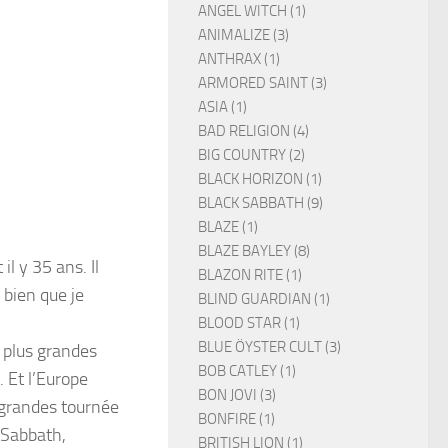
ANGEL WITCH (1)
ANIMALIZE (3)
ANTHRAX (1)
ARMORED SAINT (3)
ASIA (1)
BAD RELIGION (4)
BIG COUNTRY (2)
BLACK HORIZON (1)
BLACK SABBATH (9)
BLAZE (1)
BLAZE BAYLEY (8)
l y 35 ans. Il
BLAZON RITE (1)
 bien que je
BLIND GUARDIAN (1)
BLOOD STAR (1)
BLUE ÖYSTER CULT (3)
 plus grandes
BOB CATLEY (1)
 Et l’Europe
BON JOVI (3)
s grandes tournée
BONFIRE (1)
 Sabbath,
BRITISH LION (1)