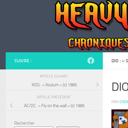
Skip to content
SUIVRE :
DIO : «
ARTICLE SUIVANT
DIO
KISS : « Asylum » (c) 1985
ARTICLE PRÉCÉDENT
PAR
EAD
AC/DC : « Fly on the wall » (c) 1985
Rechercher