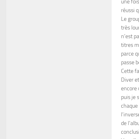
une fois
réussi q
Le grou
très lou
n’est p
titres m
parce qu
passe b
Cette fa
Diver et
encore u
puis je 
chaque f
l’invers
de l’al
conclus