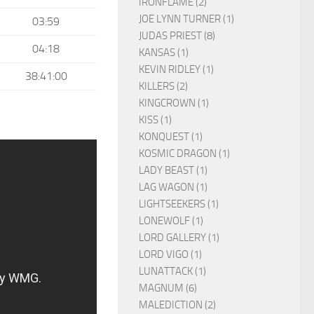
IRONFLAME (2)
JOE LYNN TURNER (1)
03:59
JUDAS PRIEST (8)
04:18
KANSAS (1)
KEVIN RIDLEY (1)
38:41:00
KILLERS (2)
KINGCROWN (1)
KISS (1)
KONQUEST (1)
KOSMIC DRAGON (1)
LADY BEAST (1)
LAG WAGON (1)
LIGHTSEEKERS (1)
LONEWOLF (1)
LORD GALLERY (1)
LORD VIGO (1)
LUNATTACK (1)
MAGNUM (6)
MALEDICTION (2)