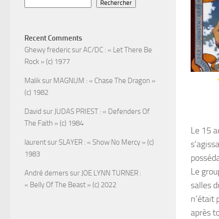
Rechercher
Recent Comments
Ghewy frederic
sur
AC/DC : « Let There Be
Rock » (c) 1977
Malik
sur
MAGNUM : « Chase The Dragon »
(c) 1982
David
sur
JUDAS PRIEST : « Defenders Of
The Faith » (c) 1984
Le 15 ao
laurent
sur
SLAYER : « Show No Mercy » (c)
s’agiss
1983
posséda
Le grou
André demers
sur
JOE LYNN TURNER :
salles 
« Belly Of The Beast » (c) 2022
n’était
après t