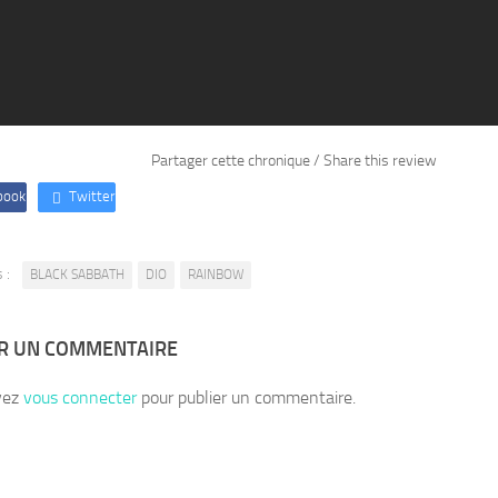
Partager cette chronique / Share this review
book
Twitter
 :
BLACK SABBATH
DIO
RAINBOW
ER UN COMMENTAIRE
vez
vous connecter
pour publier un commentaire.