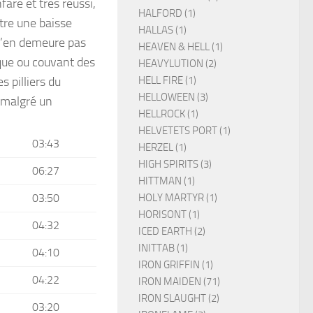
are et très réussi,
HALFORD (1)
tre une baisse
HALLAS (1)
 n’en demeure pas
HEAVEN & HELL (1)
que ou couvant des
HEAVYLUTION (2)
HELL FIRE (1)
 pilliers du
HELLOWEEN (3)
 (malgré un
HELLROCK (1)
HELVETETS PORT (1)
03:43
HERZEL (1)
HIGH SPIRITS (3)
06:27
HITTMAN (1)
HOLY MARTYR (1)
03:50
HORISONT (1)
04:32
ICED EARTH (2)
INITTAB (1)
04:10
IRON GRIFFIN (1)
04:22
IRON MAIDEN (71)
IRON SLAUGHT (2)
03:20