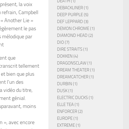
DEATH (1)
présent, la voix
DEBACKLINER (1)
u refrain, Campbell
DEEP PURPLE (5)
 « Another Lie »
DEF LEPPARD (3)
légèrement le pas
DEMON CHROME (1)
DIAMOND HEAD (2)
us mélodique par
DIO (7)
nt
DIRE STRAITS (1)
DOKKEN (4)
sent que
DRAGONSCLAW (1)
etranscrit tellement
DREAM THEATER (1)
 et bien que plus
DREAMCATCHER (1)
ent l’un des
DURBIN (1)
 vidéo du titre,
DUSK (1)
ELECTRIC DUCKS (1)
ument génial.
ELLE TEA (1)
auparavant, moins
ENFORCER (2)
EUROPE (1)
n », avec encore
EXTREME (1)