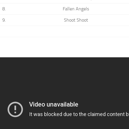
8.
Fallen Angels
9.
Shoot Shoot