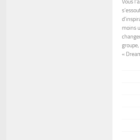
Vous l’
s’essou
d’inspi
moins u
changem
groupe,
« Dream