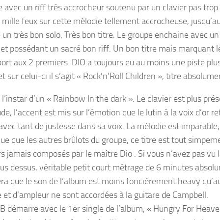
 avec un riff très accrocheur soutenu par un clavier pas trop 
de mille feux sur cette mélodie tellement accrocheuse, jusqu’a
 un très bon solo. Très bon titre. Le groupe enchaine avec un
et possédant un sacré bon riff. Un bon titre mais marquant 
port aux 2 premiers. DIO a toujours eu au moins une piste pl
t sur celui-ci il s’agit « Rock’n’Roll Children », titre absolume
 l’instar d’un « Rainbow In the dark ». Le clavier est plus pré
de, l’accent est mis sur l’émotion que le lutin à la voix d’or r
 avec tant de justesse dans sa voix. La mélodie est imparable,
ue que les autres brûlots du groupe, ce titre est tout simpem
s jamais composés par le maître Dio . Si vous n’avez pas vu la
ous dessus, véritable petit court métrage de 6 minutes absol
ra que le son de l’album est moins foncièrement heavy qu’
e et d’ampleur ne sont accordées à la guitare de Campbell.
 B démarre avec le 1er single de l’album, « Hungry For Heave