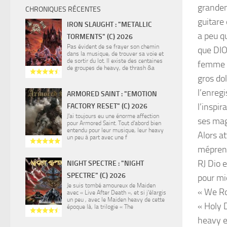
grandem
CHRONIQUES RÉCENTES
guitare
IRON SLAUGHT : "METALLIC
a peu q
TORMENTS" (C) 2026
Pas évident de se frayer son chemin
que DIO
dans la musique, de trouver sa voie et
de sortir du lot. Il existe des centaines
femme d
de groupes de heavy, de thrash &a
gros do
l’enreg
ARMORED SAINT : "EMOTION
l’inspi
FACTORY RESET" (C) 2026
J’ai toujours eu une énorme affection
ses mag
pour Armored Saint. Tout d’abord bien
entendu pour leur musique, leur heavy
Alors a
un peu à part avec une f
méprene
RJ Dio e
NIGHT SPECTRE : "NIGHT
SPECTRE" (C) 2026
pour mi
Je suis tombé amoureux de Maiden
« We Ro
avec « Live After Death », et si j’élargis
un peu , avec le Maiden heavy de cette
« Holy D
époque là, la trilogie « The
heavy e