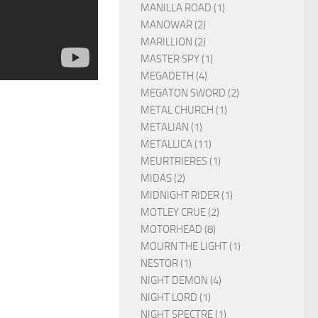
MANILLA ROAD (1)
MANOWAR (2)
MARILLION (2)
MASTER SPY (1)
MEGADETH (4)
MEGATON SWORD (2)
METAL CHURCH (1)
METALIAN (1)
METALLICA (11)
MEURTRIERES (1)
MIDAS (2)
MIDNIGHT RIDER (1)
MOTLEY CRUE (2)
MOTORHEAD (8)
MOURN THE LIGHT (1)
NESTOR (1)
NIGHT DEMON (4)
NIGHT LORD (1)
NIGHT SPECTRE (1)