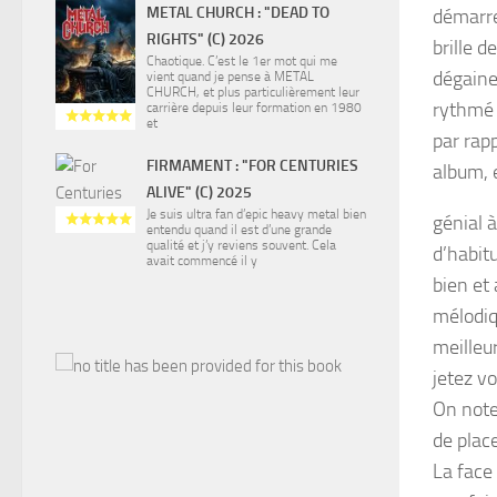
METAL CHURCH : "DEAD TO
démarre
RIGHTS" (C) 2026
brille 
Chaotique. C’est le 1er mot qui me
dégaine
vient quand je pense à METAL
CHURCH, et plus particulièrement leur
rythmé 
carrière depuis leur formation en 1980
et
par rap
FIRMAMENT : "FOR CENTURIES
album, e
ALIVE" (C) 2025
Je suis ultra fan d’epic heavy metal bien
génial à
entendu quand il est d’une grande
qualité et j’y reviens souvent. Cela
d’habitu
avait commencé il y
bien et
mélodiq
meilleur
jetez v
On note
de plac
La face