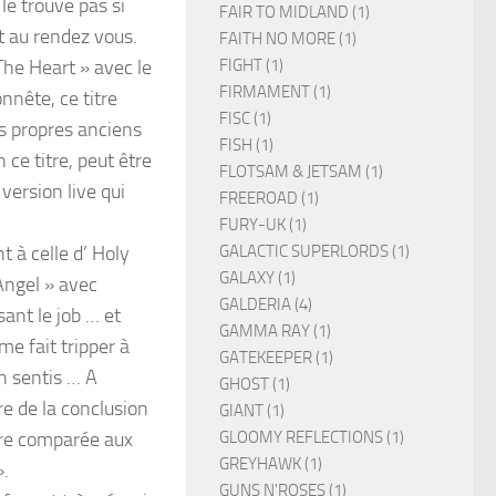
 le trouve pas si
FAIR TO MIDLAND (1)
nt au rendez vous.
FAITH NO MORE (1)
FIGHT (1)
The Heart » avec le
FIRMAMENT (1)
nnête, ce titre
FISC (1)
es propres anciens
FISH (1)
ce titre, peut être
FLOTSAM & JETSAM (1)
 version live qui
FREEROAD (1)
FURY-UK (1)
GALACTIC SUPERLORDS (1)
t à celle d’ Holy
GALAXY (1)
 Angel » avec
GALDERIA (4)
sant le job … et
GAMMA RAY (1)
 me fait tripper à
GATEKEEPER (1)
en sentis … A
GHOST (1)
ire de la conclusion
GIANT (1)
GLOOMY REFLECTIONS (1)
ure comparée aux
GREYHAWK (1)
».
GUNS N'ROSES (1)