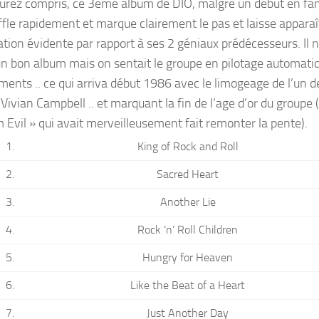
aurez compris, ce 3ème album de DIO, malgré un début en fanf
ffle rapidement et marque clairement le pas et laisse apparaî
ration évidente par rapport à ses 2 géniaux prédécesseurs. Il
n bon album mais on sentait le groupe en pilotage automati
ents .. ce qui arriva début 1986 avec le limogeage de l’un des
 Vivian Campbell .. et marquant la fin de l’age d’or du groupe
 Evil » qui avait merveilleusement fait remonter la pente).
1.
King of Rock and Roll
2.
Sacred Heart
3.
Another Lie
4.
Rock ‘n’ Roll Children
5.
Hungry for Heaven
6.
Like the Beat of a Heart
7.
Just Another Day