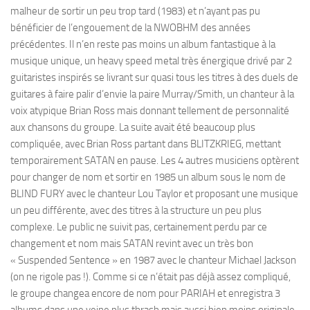
malheur de sortir un peu trop tard (1983) et n’ayant pas pu
bénéficier de l’engouement de la NWOBHM des années
précédentes. Il n’en reste pas moins un album fantastique à la
musique unique, un heavy speed metal très énergique drivé par 2
guitaristes inspirés se livrant sur quasi tous les titres à des duels de
guitares à faire palir d’envie la paire Murray/Smith, un chanteur à la
voix atypique Brian Ross mais donnant tellement de personnalité
aux chansons du groupe. La suite avait été beaucoup plus
compliquée, avec Brian Ross partant dans BLITZKRIEG, mettant
temporairement SATAN en pause. Les 4 autres musiciens optèrent
pour changer de nom et sortir en 1985 un album sous le nom de
BLIND FURY avec le chanteur Lou Taylor et proposant une musique
un peu différente, avec des titres à la structure un peu plus
complexe. Le public ne suivit pas, certainement perdu par ce
changement et nom mais SATAN revint avec un très bon
« Suspended Sentence » en 1987 avec le chanteur Michael Jackson
(on ne rigole pas !). Comme si ce n’était pas déjà assez compliqué,
le groupe changea encore de nom pour PARIAH et enregistra 3
albums dans une veine plus thrash mais aussi bien moins originale