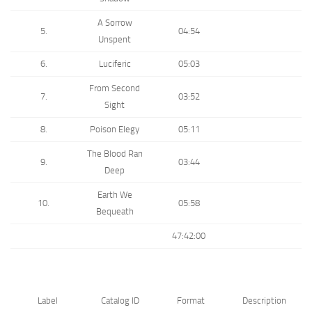
A Sorrow
5.
04:54
Unspent
6.
Luciferic
05:03
From Second
7.
03:52
Sight
8.
Poison Elegy
05:11
The Blood Ran
9.
03:44
Deep
Earth We
10.
05:58
Bequeath
47:42:00
Label
Catalog ID
Format
Description