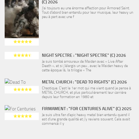
(C) 2026
J’ai toujours eu une énorme affection pour Armored Saint.
Tout d’abord bien entendu pour leur musique, leur heavy un
peu à part avec une f
NIGHT SPECTRE : "NIGHT SPECTRE" (C) 2026
Je suis tombé amoureux de Maiden avec « Live After
Death », et si j’élargis un peu , avec le Maiden heavy de
cette époque là, la trilogie « The
METAL CHURCH : "DEAD TO RIGHTS" (C) 2026
Chaotique. C’est le 1er mot qui me vient quand je pense à
METAL CHURCH, et plus particulièrement leur carrière
depuis leur formation en 1980 et
FIRMAMENT : "FOR CENTURIES ALIVE" (C) 2025
Je suis ultra fan d’epic heavy metal bien entendu quand il
est d’une grande qualité et j’y reviens souvent. Cela avait
commencé il y