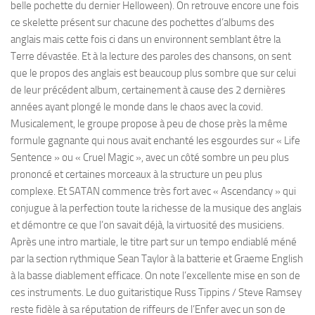
belle pochette du dernier Helloween). On retrouve encore une fois
ce skelette présent sur chacune des pochettes d’albums des
anglais mais cette fois ci dans un environnent semblant être la
Terre dévastée. Et à la lecture des paroles des chansons, on sent
que le propos des anglais est beaucoup plus sombre que sur celui
de leur précédent album, certainement à cause des 2 dernières
années ayant plongé le monde dans le chaos avec la covid.
Musicalement, le groupe propose à peu de chose près la même
formule gagnante qui nous avait enchanté les esgourdes sur « Life
Sentence » ou « Cruel Magic », avec un côté sombre un peu plus
prononcé et certaines morceaux à la structure un peu plus
complexe. Et SATAN commence très fort avec « Ascendancy » qui
conjugue à la perfection toute la richesse de la musique des anglais
et démontre ce que l’on savait déjà, la virtuosité des musiciens.
Après une intro martiale, le titre part sur un tempo endiablé méné
par la section rythmique Sean Taylor à la batterie et Graeme English
à la basse diablement efficace. On note l’excellente mise en son de
ces instruments. Le duo guitaristique Russ Tippins / Steve Ramsey
reste fidèle à sa réputation de riffeurs de l’Enfer avec un son de