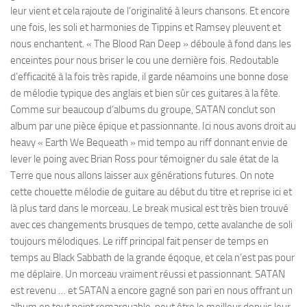
leur vient et cela rajoute de l’originalité à leurs chansons. Et encore
une fois, les soli et harmonies de Tippins et Ramsey pleuvent et
nous enchantent. « The Blood Ran Deep » déboule à fond dans les
enceintes pour nous briser le cou une dernière fois. Redoutable
d’efficacité à la fois très rapide, il garde néamoins une bonne dose
de mélodie typique des anglais et bien sûr ces guitares à la fête.
Comme sur beaucoup d’albums du groupe, SATAN conclut son
album par une pièce épique et passionnante. Ici nous avons droit au
heavy « Earth We Bequeath » mid tempo au riff donnant envie de
lever le poing avec Brian Ross pour témoigner du sale état de la
Terre que nous allons laisser aux générations futures. On note
cette chouette mélodie de guitare au début du titre et reprise ici et
là plus tard dans le morceau. Le break musical est très bien trouvé
avec ces changements brusques de tempo, cette avalanche de soli
toujours mélodiques. Le riff principal fait penser de temps en
temps au Black Sabbath de la grande éqoque, et cela n’est pas pour
me déplaire. Un morceau vraiment réussi et passionnant. SATAN
est revenu … et SATAN a encore gagné son pari en nous offrant un
album en tout point remarquable, peut être le meilleur depuis leur