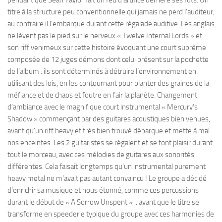
titre à la structure peu conventionnelle qui jamais ne perd l’auditeur,
au contraire il l’embarque durant cette régalade auditive. Les anglais
ne lèvent pas le pied sur le nerveux « Twelve Internal Lords » et
son riff venimeux sur cette histoire évoquant une court suprême
composée de 12 juges démons dont celui présent sur la pochette
de l’album : ils sont déterminés à détruire l’environnement en
utilisant des lois, en les contournant pour planter des graines de la
méfiance et de chaos et foutre en l’air la planète. Changement
d’ambiance avec le magnifique court instrumental « Mercury’s
Shadow » commençant par des guitares acoustiques bien venues,
avant qu’un riff heavy et très bien trouvé débarque et mette à mal
nos enceintes. Les 2 guitaristes se régalent et se font plaisir durant
tout le morceau, avec ces mélodies de guitares aux sonorités
différentes. Cela faisait longtemps qu’un instrumental purement
heavy metal ne m’avait pas autant convaincu ! Le groupe a décidé
d’enrichir sa musique et nous étonné, comme ces percussions
durant le début de « A Sorrow Unspent » .. avant que le titre se
transforme en speederie typique du groupe avec ces harmonies de