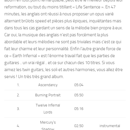
reformation, ou tout du moins titillant « Life Sentence ». En 47
minutes, les anglais ont réussi à nous proposer un opus varié
alternant brûlots speed et pièces plus épiques, inquiétantes mais
dans tous les cas gardant un sens de la mélodie bien propre à eux.
Car oui, la musique des anglais n’est pas forcément la plus
abordable et leurs mélodies ne sont pas triviales mais c’est ce qui
fait leur charme et leur personnalité. Enfin l’autre grande force de
ce « Earth Infernal » est l’énorme travail fait que les parties de
guitares .. un vrai régal .. et ce sur chacun des 10 titres. Si vous
aimez les twin guitars, les soli et autres harmonies, vous allez être
servis ! Un très très grand album.
1.
Ascendancy
05:04
2.
Burning Portrait
05:50
Twelve Infernal
3.
05:16
Lords
Mercury’s
4.
02:50
instrumental
Shadow