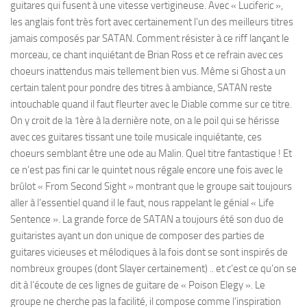
guitares qui fusent à une vitesse vertigineuse. Avec « Luciferic »,
les anglais font très fort avec certainement l’un des meilleurs titres
jamais composés par SATAN. Comment résister à ce riff lançant le
morceau, ce chant inquiétant de Brian Ross et ce refrain avec ces
choeurs inattendus mais tellement bien vus. Même si Ghost a un
certain talent pour pondre des titres à ambiance, SATAN reste
intouchable quand il faut fleurter avec le Diable comme sur ce titre.
On y croit de la 1ère à la dernière note, on a le poil qui se hérisse
avec ces guitares tissant une toile musicale inquiétante, ces
choeurs semblant être une ode au Malin. Quel titre fantastique ! Et
ce n’est pas fini car le quintet nous régale encore une fois avec le
brûlot « From Second Sight » montrant que le groupe sait toujours
aller à l’essentiel quand il le faut, nous rappelant le
génial
« Life
Sentence ». La grande force de SATAN a toujours été son duo de
guitaristes ayant un don unique de composer des parties de
guitares vicieuses et mélodiques à la fois dont se sont inspirés de
nombreux groupes (dont Slayer certainement) .. et c’est ce qu’on se
dit à l’écoute de ces lignes de guitare de « Poison Elegy ». Le
groupe ne cherche pas la facilité, il compose comme l’inspiration