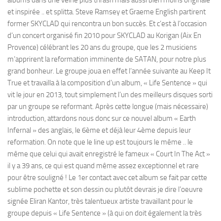
et inspirée .. et splitta. Steve Ramsey et Graeme English partirent
former SKYCLAD qui rencontra un bon succès. Et c’est à l’occasion
d’un concert organisé fin 2010 pour SKYCLAD au Korigan (Aix En
Provence) célébrant les 20 ans du groupe, que les 2 musiciens
m’apprirent la reformation imminente de SATAN, pour notre plus
grand bonheur. Le groupe joua en effet l’année suivante au Keep It
True et travailla à la composition d’un album, « Life Sentence » qui
vit le jour en 2013, tout simplement l’un des meilleurs disques sorti
par un groupe se reformant. Après cette longue (mais nécessaire)
introduction, attardons nous donc sur ce nouvel album « Earth
Infernal » des anglais, le 6ème et déjà leur 4ème depuis leur
reformation. On note que le line up est toujours le même .. le
même que celui qui avait enregistré le fameux « Court In The Act »
il y a 39 ans, ce qui est quand même assez exceptionnel et rare
pour être souligné ! Le 1er contact avec cet album se fait par cette
sublime pochette et son dessin ou plutôt devrais je dire l’oeuvre
signée Eliran Kantor, très talentueux artiste travaillant pour le
groupe depuis « Life Sentence » (à qui on doit également la très