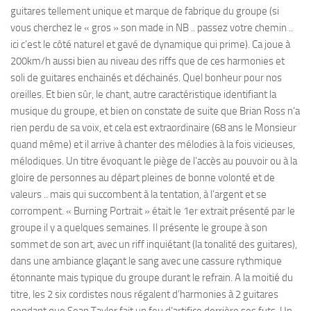
guitares tellement unique et marque de fabrique du groupe (si
vous cherchez le « gros » son made in NB .. passez votre chemin ..
ici c’est le côté naturel et gavé de dynamique qui prime). Ca joue à
200km/h aussi bien au niveau des riffs que de ces harmonies et
soli de guitares enchainés et déchainés. Quel bonheur pour nos
oreilles. Et bien sûr, le chant, autre caractéristique identifiant la
musique du groupe, et bien on constate de suite que Brian Ross n’a
rien perdu de sa voix, et cela est extraordinaire (68 ans le Monsieur
quand même) et il arrive à chanter des mélodies à la fois vicieuses,
mélodiques. Un titre évoquant le piège de l’accès au pouvoir ou à la
gloire de personnes au départ pleines de bonne volonté et de
valeurs .. mais qui succombent à la tentation, à l’argent et se
corrompent. « Burning Portrait » était le 1er extrait présenté par le
groupe il y a quelques semaines. Il présente le groupe à son
sommet de son art, avec un riff inquiétant (la tonalité des guitares),
dans une ambiance glaçant le sang avec une cassure rythmique
étonnante mais typique du groupe durant le refrain. A la moitié du
titre, les 2 six cordistes nous régalent d’harmonies à 2 guitares
pendant que Sean Taylor fait un feu d’artifice derrière ses futs. Un