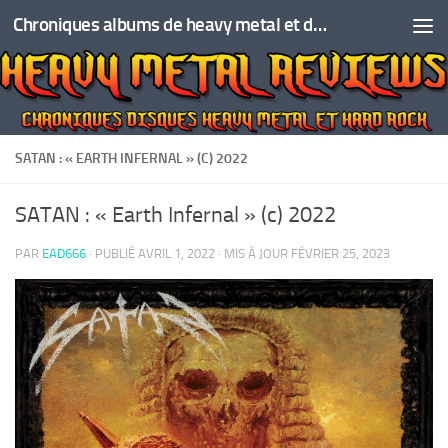
Chroniques albums de heavy metal et de hard rock
Skip to content
SATAN : « EARTH INFERNAL » (C) 2022
SATAN : « Earth Infernal » (c) 2022
PAR
EAD666
· PUBLIÉ
AVRIL 1, 2022
· MIS À JOUR
FÉVRIER 25, 2023