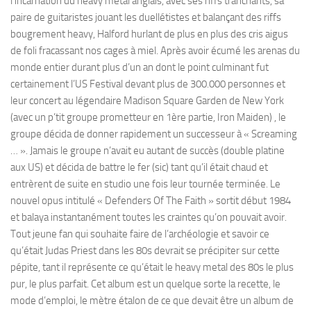
l’incarnation du heavy metal anglais, avec ses riffs tranchants, sa
paire de guitaristes jouant les duellétistes et balançant des riffs
bougrement heavy, Halford hurlant de plus en plus des cris aigus
de foli fracassant nos cages à miel. Après avoir écumé les arenas du
monde entier durant plus d’un an dont le point culminant fut
certainement l’US Festival devant plus de 300.000 personnes et
leur concert au légendaire Madison Square Garden de New York
(avec un p’tit groupe prometteur en 1ère partie, Iron Maiden) , le
groupe décida de donner rapidement un successeur à « Screaming
… ». Jamais le groupe n’avait eu autant de succès (double platine
aux US) et décida de battre le fer (sic) tant qu’il était chaud et
entrèrent de suite en studio une fois leur tournée terminée. Le
nouvel opus intitulé « Defenders Of The Faith » sortit début 1984
et balaya instantanément toutes les craintes qu’on pouvait avoir.
Tout jeune fan qui souhaite faire de l’archéologie et savoir ce
qu’était Judas Priest dans les 80s devrait se précipiter sur cette
pépite, tant il représente ce qu’était le heavy metal des 80s le plus
pur, le plus parfait. Cet album est un quelque sorte la recette, le
mode d’emploi, le mètre étalon de ce que devait être un album de