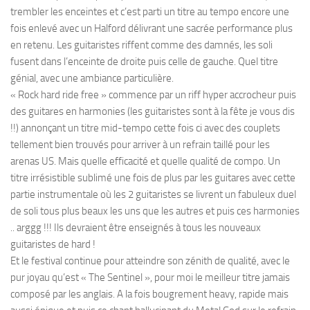
trembler les enceintes et c’est parti un titre au tempo encore une
fois enlevé avec un Halford délivrant une sacrée performance plus
en retenu. Les guitaristes riffent comme des damnés, les soli
fusent dans l’enceinte de droite puis celle de gauche. Quel titre
génial, avec une ambiance particulière.
« Rock hard ride free » commence par un riff hyper accrocheur puis
des guitares en harmonies (les guitaristes sont à la fête je vous dis
!!) annonçant un titre mid-tempo cette fois ci avec des couplets
tellement bien trouvés pour arriver à un refrain taillé pour les
arenas US. Mais quelle efficacité et quelle qualité de compo. Un
titre irrésistible sublimé une fois de plus par les guitares avec cette
partie instrumentale où les 2 guitaristes se livrent un fabuleux duel
de soli tous plus beaux les uns que les autres et puis ces harmonies
.. arggg !!! Ils devraient être enseignés à tous les nouveaux
guitaristes de hard !
Et le festival continue pour atteindre son zénith de qualité, avec le
pur joyau qu’est « The Sentinel », pour moi le meilleur titre jamais
composé par les anglais. A la fois bougrement heavy, rapide mais