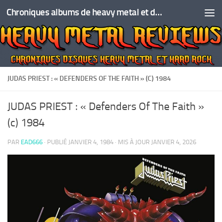
Chroniques albums de heavy metal et de hard rock
Skip to content
JUDAS PRIEST : « DEFENDERS OF THE FAITH » (C) 1984
JUDAS PRIEST : « Defenders Of The Faith »
(c) 1984
PAR
EAD666
· PUBLIÉ
JANVIER 4, 1984
· MIS À JOUR
JANVIER 4, 2026