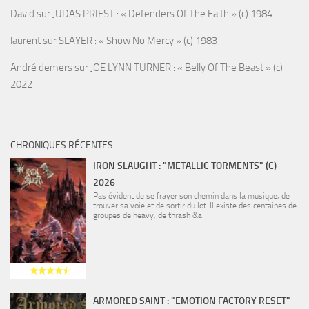
David
sur
JUDAS PRIEST : « Defenders Of The Faith » (c) 1984
laurent
sur
SLAYER : « Show No Mercy » (c) 1983
André demers
sur
JOE LYNN TURNER : « Belly Of The Beast » (c)
2022
CHRONIQUES RÉCENTES
IRON SLAUGHT : "METALLIC TORMENTS" (C)
2026
Pas évident de se frayer son chemin dans la musique, de
trouver sa voie et de sortir du lot. Il existe des centaines de
groupes de heavy, de thrash &a
ARMORED SAINT : "EMOTION FACTORY RESET"