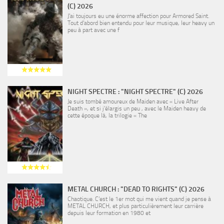
(C) 2026
J’ai toujours eu une énorme affection pour Armored Saint.
Tout d’abord bien entendu pour leur musique, leur heavy un
peu à part avec une f
NIGHT SPECTRE : "NIGHT SPECTRE" (C) 2026
Je suis tombé amoureux de Maiden avec « Live After
Death », et si j’élargis un peu , avec le Maiden heavy de
cette époque là, la trilogie « The
METAL CHURCH : "DEAD TO RIGHTS" (C) 2026
Chaotique. C’est le 1er mot qui me vient quand je pense à
METAL CHURCH, et plus particulièrement leur carrière
depuis leur formation en 1980 et