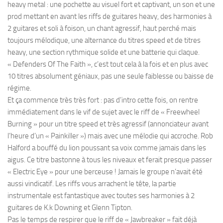
heavy metal : une pochette au visuel fort et captivant, un son et une
prod mettant en avant les riffs de guitares heavy, des harmonies à
2 guitares et soli à foison, un chant agressif, haut perché mais
toujours mélodique, une alternance du titres speed et de titres
heavy, une section rythmique solide et une batterie qui claque.
« Defenders Of The Faith », c’est tout cela à la fois et en plus avec
10 titres absolument géniaux, pas une seule faiblesse ou baisse de
régime.
Et ça commence très très fort : pas d’intro cette fois, on rentre
immédiatement dans le vif de sujet avec le riff de « Freewheel
Burning » pour un titre speed et très agressif (annonciateur avant
l’heure d’un « Painkiller ») mais avec une mélodie qui accroche. Rob
Halford a bouffé du lion poussant sa voix comme jamais dans les
aigus. Ce titre bastonne à tous les niveaux et ferait presque passer
« Electric Eye » pour une berceuse ! Jamais le groupe n’avait été
aussi vindicatif. Les riffs vous arrachent le tête, la partie
instrumentale est fantastique avec toutes ses harmonies à 2
guitares de K.k Downing et Glenn Tipton.
Pas le temps de respirer que le riff de « Jawbreaker » fait déjà