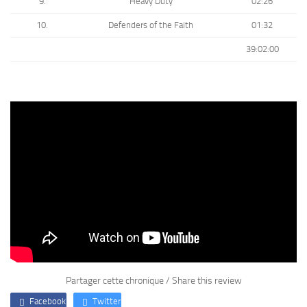
9.
Heavy Duty
02:26
10.
Defenders of the Faith
01:32
39:02:00
Partager cette chronique / Share this review
Facebook
Twitter