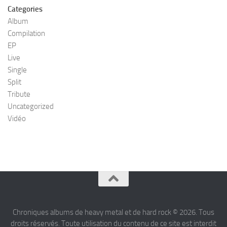
Categories
Album
Compilation
EP
Live
Single
Split
Tribute
Uncategorized
Vidéo
Chroniques albums de heavy metal et de hard rock © 2026. Tous
droits réservés. Toute utilisation du contenu de ce site est interdit