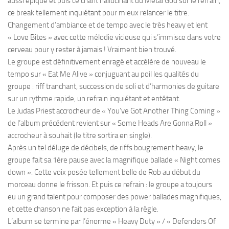
aussi épique et puis ce chant hallucinant du Metal God sur le refrain,
ce break tellement inquiétant pour mieux relancer le titre.
Changement d’ambiance et de tempo avec le très heavy et lent
« Love Bites » avec cette mélodie vicieuse qui s’immisce dans votre
cerveau pour y rester à jamais ! Vraiment bien trouvé.
Le groupe est définitivement enragé et accélère de nouveau le
tempo sur « Eat Me Alive » conjuguant au poil les qualités du
groupe : riff tranchant, succession de soli et d’harmonies de guitare
sur un rythme rapide, un refrain inquiétant et entêtant.
Le Judas Priest accrocheur de « You’ve Got Another Thing Coming »
de l’album précédent revient sur « Some Heads Are Gonna Roll »
accrocheur à souhait (le titre sortira en single).
Après un tel déluge de décibels, de riffs bougrement heavy, le
groupe fait sa 1ère pause avec la magnifique ballade « Night comes
down ». Cette voix posée tellement belle de Rob au début du
morceau donne le frisson. Et puis ce refrain : le groupe a toujours
eu un grand talent pour composer des power ballades magnifiques,
et cette chanson ne fait pas exception à la règle.
L’album se termine par l’énorme « Heavy Duty » / « Defenders Of