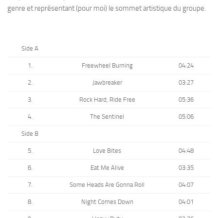
genre et représentant (pour moi) le sommet artistique du groupe.
Side A
1.
Freewheel Burning
04:24
2.
Jawbreaker
03:27
3.
Rock Hard, Ride Free
05:36
4.
The Sentinel
05:06
Side B
5.
Love Bites
04:48
6.
Eat Me Alive
03:35
7.
Some Heads Are Gonna Roll
04:07
8.
Night Comes Down
04:01