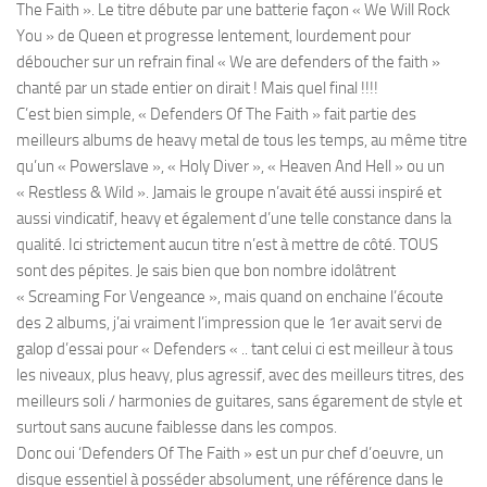
The Faith ». Le titre débute par une batterie façon « We Will Rock
You » de Queen et progresse lentement, lourdement pour
déboucher sur un refrain final « We are defenders of the faith »
chanté par un stade entier on dirait ! Mais quel final !!!!
C’est bien simple, « Defenders Of The Faith » fait partie des
meilleurs albums de heavy metal de tous les temps, au même titre
qu’un « Powerslave », « Holy Diver », « Heaven And Hell » ou un
« Restless & Wild ». Jamais le groupe n’avait été aussi inspiré et
aussi vindicatif, heavy et également d’une telle constance dans la
qualité. Ici strictement aucun titre n’est à mettre de côté. TOUS
sont des pépites. Je sais bien que bon nombre idolâtrent
« Screaming For Vengeance », mais quand on enchaine l’écoute
des 2 albums, j’ai vraiment l’impression que le 1er avait servi de
galop d’essai pour « Defenders « .. tant celui ci est meilleur à tous
les niveaux, plus heavy, plus agressif, avec des meilleurs titres, des
meilleurs soli / harmonies de guitares, sans égarement de style et
surtout sans aucune faiblesse dans les compos.
Donc oui ‘Defenders Of The Faith » est un pur chef d’oeuvre, un
disque essentiel à posséder absolument, une référence dans le