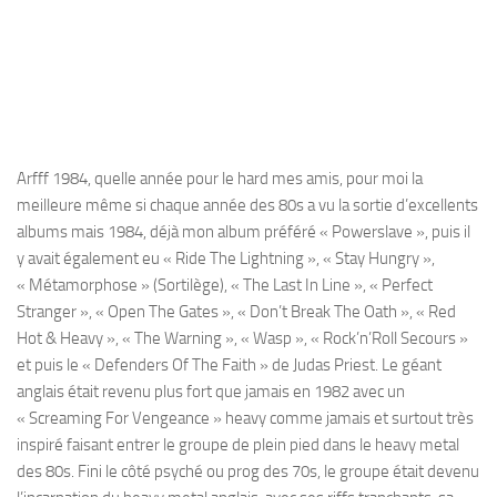
Arfff 1984, quelle année pour le hard mes amis, pour moi la
meilleure même si chaque année des 80s a vu la sortie d’excellents
albums mais 1984, déjà mon album préféré « Powerslave », puis il
y avait également eu « Ride The Lightning », « Stay Hungry »,
« Métamorphose » (Sortilège), « The Last In Line », « Perfect
Stranger », « Open The Gates », « Don’t Break The Oath », « Red
Hot & Heavy », « The Warning », « Wasp », « Rock’n’Roll Secours »
et puis le « Defenders Of The Faith » de Judas Priest. Le géant
anglais était revenu plus fort que jamais en 1982 avec un
« Screaming For Vengeance » heavy comme jamais et surtout très
inspiré faisant entrer le groupe de plein pied dans le heavy metal
des 80s. Fini le côté psyché ou prog des 70s, le groupe était devenu