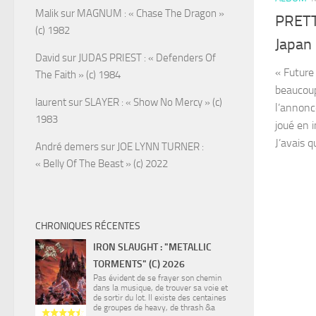
Malik
sur
MAGNUM : « Chase The Dragon »
PRETT
(c) 1982
Japan 
David
sur
JUDAS PRIEST : « Defenders Of
« Future
The Faith » (c) 1984
beaucoup
laurent
sur
SLAYER : « Show No Mercy » (c)
l’annonc
1983
joué en 
J’avais 
André demers
sur
JOE LYNN TURNER :
« Belly Of The Beast » (c) 2022
CHRONIQUES RÉCENTES
IRON SLAUGHT : "METALLIC
TORMENTS" (C) 2026
Pas évident de se frayer son chemin
dans la musique, de trouver sa voie et
de sortir du lot. Il existe des centaines
de groupes de heavy, de thrash &a