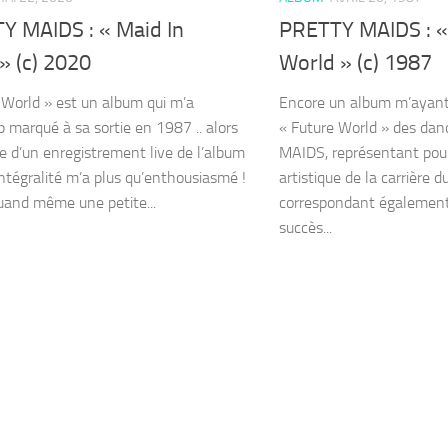
Y MAIDS : « Maid In
PRETTY MAIDS : «
» (c) 2020
World » (c) 1987
 World » est un album qui m’a
Encore un album m’ayant 
 marqué à sa sortie en 1987 .. alors
« Future World » des da
e d’un enregistrement live de l’album
MAIDS, représentant pou
intégralité m’a plus qu’enthousiasmé !
artistique de la carrière 
quand même une petite...
correspondant également 
succès...