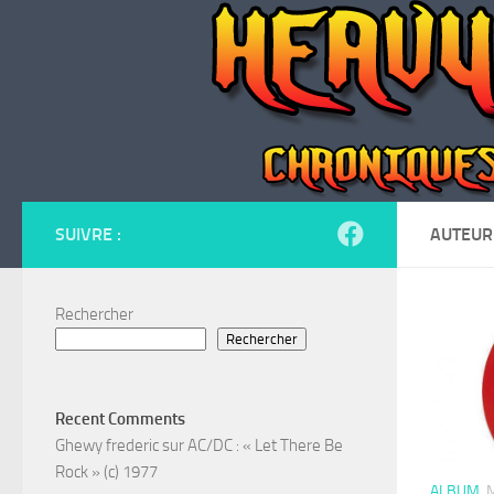
Skip to content
SUIVRE :
AUTEUR
Rechercher
Rechercher
Recent Comments
Ghewy frederic
sur
AC/DC : « Let There Be
Rock » (c) 1977
ALBUM
M