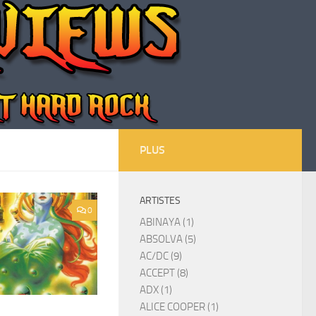
PLUS
ARTISTES
0
ABINAYA (1)
ABSOLVA (5)
AC/DC (9)
ACCEPT (8)
ADX (1)
ALICE COOPER (1)