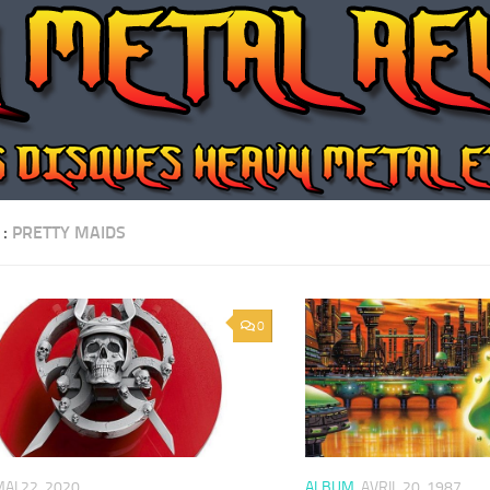
 :
PRETTY MAIDS
0
AI 22, 2020
ALBUM
AVRIL 20, 1987