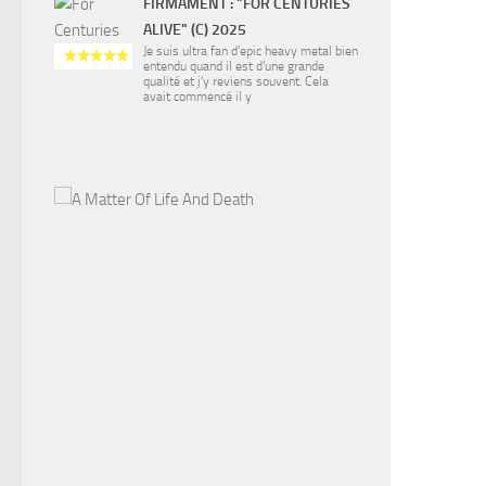
FIRMAMENT : "FOR CENTURIES
ALIVE" (C) 2025
Je suis ultra fan d’epic heavy metal bien
entendu quand il est d’une grande
qualité et j’y reviens souvent. Cela
avait commencé il y