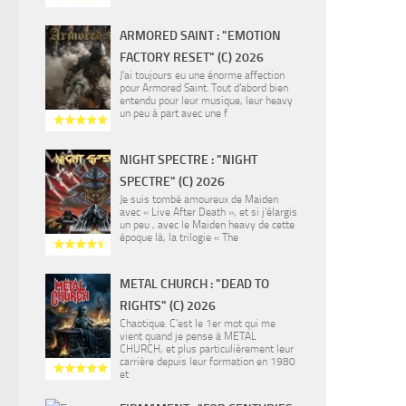
ARMORED SAINT : "EMOTION
FACTORY RESET" (C) 2026
J’ai toujours eu une énorme affection
pour Armored Saint. Tout d’abord bien
entendu pour leur musique, leur heavy
un peu à part avec une f
NIGHT SPECTRE : "NIGHT
SPECTRE" (C) 2026
Je suis tombé amoureux de Maiden
avec « Live After Death », et si j’élargis
un peu , avec le Maiden heavy de cette
époque là, la trilogie « The
METAL CHURCH : "DEAD TO
RIGHTS" (C) 2026
Chaotique. C’est le 1er mot qui me
vient quand je pense à METAL
CHURCH, et plus particulièrement leur
carrière depuis leur formation en 1980
et