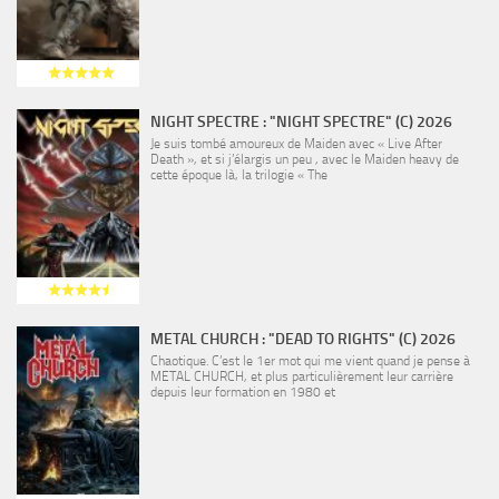
NIGHT SPECTRE : "NIGHT SPECTRE" (C) 2026
Je suis tombé amoureux de Maiden avec « Live After
Death », et si j’élargis un peu , avec le Maiden heavy de
cette époque là, la trilogie « The
METAL CHURCH : "DEAD TO RIGHTS" (C) 2026
Chaotique. C’est le 1er mot qui me vient quand je pense à
METAL CHURCH, et plus particulièrement leur carrière
depuis leur formation en 1980 et