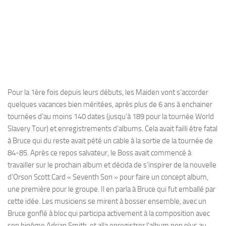
Pour la 1ère fois depuis leurs débuts, les Maiden vont s’accorder
quelques vacances bien méritées, après plus de 6 ans à enchainer
tournées d’au moins 140 dates (jusqu’à 189 pour la tournée World
Slavery Tour) et enregistrements d’albums. Cela avait failli être fatal
à Bruce qui du reste avait pété un cable à la sortie de la tournée de
84-85. Après ce repos salvateur, le Boss avait commencé à
travailler sur le prochain album et décida de s’inspirer de la nouvelle
d’Orson Scott Card « Seventh Son » pour faire un concept album,
une première pour le groupe. Il en parla à Bruce qui fut emballé par
cette idée. Les musiciens se mirent à bosser ensemble, avec un
Bruce gonflé à bloc qui participa activement à la composition avec
son binôme Adrian Smith, et alla enregistrer l’album non plus au