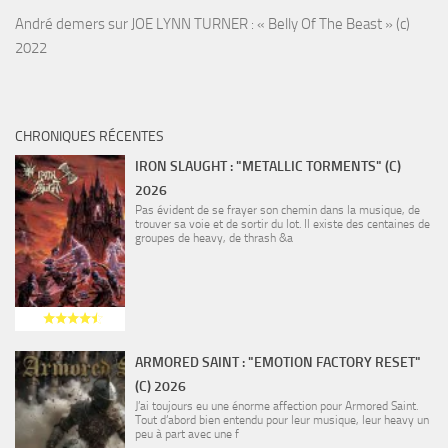
André demers
sur
JOE LYNN TURNER : « Belly Of The Beast » (c)
2022
CHRONIQUES RÉCENTES
IRON SLAUGHT : "METALLIC TORMENTS" (C)
2026
Pas évident de se frayer son chemin dans la musique, de
trouver sa voie et de sortir du lot. Il existe des centaines de
groupes de heavy, de thrash &a
ARMORED SAINT : "EMOTION FACTORY RESET"
(C) 2026
J’ai toujours eu une énorme affection pour Armored Saint.
Tout d’abord bien entendu pour leur musique, leur heavy un
peu à part avec une f