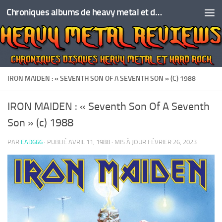
Chroniques albums de heavy metal et de hard rock
Skip to content
IRON MAIDEN : « SEVENTH SON OF A SEVENTH SON » (C) 1988
IRON MAIDEN : « Seventh Son Of A Seventh
Son » (c) 1988
PAR
EAD666
· PUBLIÉ
AVRIL 11, 1988
· MIS À JOUR
FÉVRIER 26, 2023