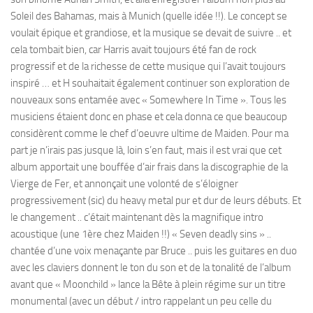
Soleil des Bahamas, mais à Munich (quelle idée !!). Le concept se
voulait épique et grandiose, et la musique se devait de suivre .. et
cela tombait bien, car Harris avait toujours été fan de rock
progressif et de la richesse de cette musique qui l’avait toujours
inspiré … et H souhaitait également continuer son exploration de
nouveaux sons entamée avec « Somewhere In Time ». Tous les
musiciens étaient donc en phase et cela donna ce que beaucoup
considèrent comme le chef d’oeuvre ultime de Maiden. Pour ma
part je n’irais pas jusque là, loin s’en faut, mais il est vrai que cet
album apportait une bouffée d’air frais dans la discographie de la
Vierge de Fer, et annonçait une volonté de s’éloigner
progressivement (sic) du heavy metal pur et dur de leurs débuts. Et
le changement .. c’était maintenant dès la magnifique intro
acoustique (une 1ère chez Maiden !!) « Seven deadly sins » ..
chantée d’une voix menaçante par Bruce .. puis les guitares en duo
avec les claviers donnent le ton du son et de la tonalité de l’album
avant que « Moonchild » lance la Bête à plein régime sur un titre
monumental (avec un début / intro rappelant un peu celle du