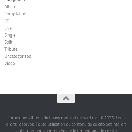
Album
Compilation
EP
Live
Single
Split
Tribute
Uncategorized
Vidéo
Chroniques albums de heavy metal et de hard rock © 2026. Tous
droits réservés. Toute utilisation du contenu de ce site est interdit
sauf si demande approuvée par le propriétaire de ce site.