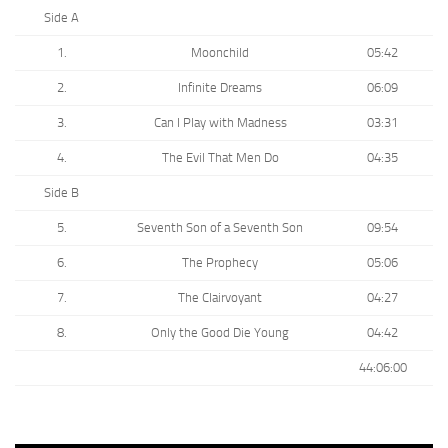
Side A
1.
Moonchild
05:42
2.
Infinite Dreams
06:09
3.
Can I Play with Madness
03:31
4.
The Evil That Men Do
04:35
Side B
5.
Seventh Son of a Seventh Son
09:54
6.
The Prophecy
05:06
7.
The Clairvoyant
04:27
8.
Only the Good Die Young
04:42
44:06:00