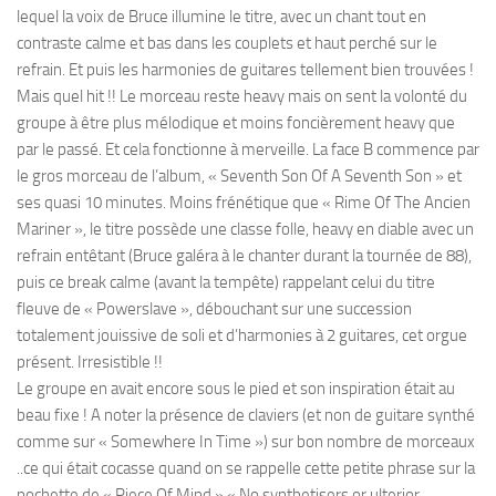
lequel la voix de Bruce illumine le titre, avec un chant tout en
contraste calme et bas dans les couplets et haut perché sur le
refrain. Et puis les harmonies de guitares tellement bien trouvées !
Mais quel hit !! Le morceau reste heavy mais on sent la volonté du
groupe à être plus mélodique et moins foncièrement heavy que
par le passé. Et cela fonctionne à merveille. La face B commence par
le gros morceau de l’album, « Seventh Son Of A Seventh Son » et
ses quasi 10 minutes. Moins frénétique que « Rime Of The Ancien
Mariner », le titre possède une classe folle, heavy en diable avec un
refrain entêtant (Bruce galéra à le chanter durant la tournée de 88),
puis ce break calme (avant la tempête) rappelant celui du titre
fleuve de « Powerslave », débouchant sur une succession
totalement jouissive de soli et d’harmonies à 2 guitares, cet orgue
présent. Irresistible !!
Le groupe en avait encore sous le pied et son inspiration était au
beau fixe ! A noter la présence de claviers (et non de guitare synthé
comme sur « Somewhere In Time ») sur bon nombre de morceaux
..ce qui était cocasse quand on se rappelle cette petite phrase sur la
pochette de « Piece Of Mind » « No synthetisers or ulterior