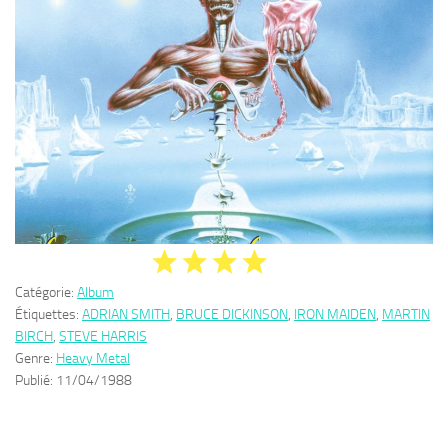
Catégorie:
Album
Étiquettes:
ADRIAN SMITH
,
BRUCE DICKINSON
,
IRON MAIDEN
,
MARTIN
BIRCH
,
STEVE HARRIS
Genre:
Heavy Metal
Publié:
11/04/1988