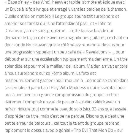
« Baba o’riley » des Who), heavy et rapide, sombre et épique avec
un Bruce à la fois lyrique et enragé vivant les paroles de la chanson.
Quelle entrée en matière !! Le groupe souhaitait surprendre et
amener ses fans là où ils ne l’attendaient pas .. et « Infinite
Dreams » y arrive sans problème … cette fausse balade qui
démarre de façon calme avec ces magnifiques guitares, ce chant en
douceur de Bruce avant que le côté heavy reprend le dessus pour
une progression rappelant un peu celle de « Revelations » … pour
déboucher sur une accélaration typiquement maidenienne. Un titre
splendide et pour moi le meilleur de l’album. Maiden arrivait encore
à nous surprendre sur ce 7ème album. La fête est
malheureusement gachée (pour moi ..hein …donc on se calme dans
l’assemblée !) par « Can I Play With Madness » qui ressemble pour
moi à une bien trop grande compromission du groupe, un titre
clairement composé en vue de passer à la radio, calibré avec un
refrain ridicule tout comme le pseudo solo (sic). 33 ans que j’essaie
d’apprécier ce titre, mais c’est peine perdue. Disons que c’est une
petite erreur de parcours .. car tout le talent du groupe reprend
rapidement le dessus avec le génial « The Evil That Men Do » sur