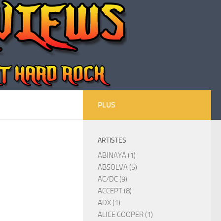
PLUS
ARTISTES
ABINAYA (1)
ABSOLVA (5)
AC/DC (9)
ACCEPT (8)
ADX (1)
ALICE COOPER (1)