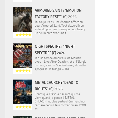
ARMORED SAINT : "EMOTION
FACTORY RESET" (C) 2026
J’ai toujours eu une énorme affection
pour Armored Saint. Tout d’abord bien
entendu pour leur musique, leur heavy
un peu à part avec une f
NIGHT SPECTRE : "NIGHT
SPECTRE" (C) 2026
Je suis tombé amoureux de Maiden
avec « Live After Death », et si j’élargis
un peu , avec le Maiden heavy de cette
époque là, la trilogie « The
METAL CHURCH : "DEAD TO
RIGHTS" (C) 2026
Chaotique. C’est le 1er mot qui me
vient quand je pense à METAL
CHURCH, et plus particulièrement leur
carrière depuis leur formation en 1980
et