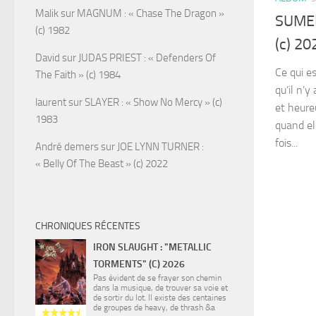
Malik
sur
MAGNUM : « Chase The Dragon »
SUMER
(c) 1982
(c) 20
David
sur
JUDAS PRIEST : « Defenders Of
Ce qui e
The Faith » (c) 1984
qu’il n’y
laurent
sur
SLAYER : « Show No Mercy » (c)
et heure
1983
quand el
fois...
André demers
sur
JOE LYNN TURNER :
« Belly Of The Beast » (c) 2022
CHRONIQUES RÉCENTES
IRON SLAUGHT : "METALLIC
TORMENTS" (C) 2026
Pas évident de se frayer son chemin
dans la musique, de trouver sa voie et
de sortir du lot. Il existe des centaines
de groupes de heavy, de thrash &a