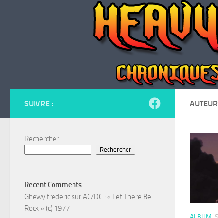
Skip to content
SUIVRE :
AUTEUR
Rechercher
Rechercher
Recent Comments
Ghewy frederic
sur
AC/DC : « Let There Be
Rock » (c) 1977
ALBUM