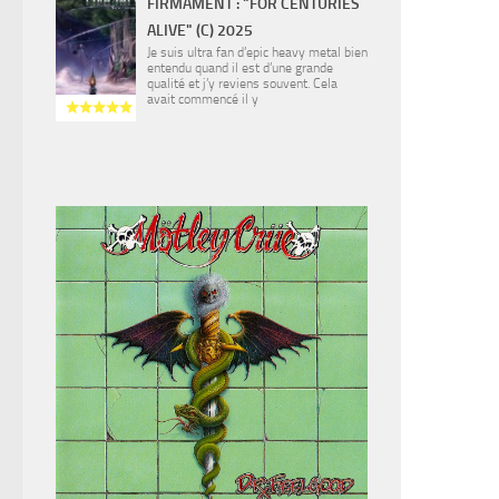
FIRMAMENT : "FOR CENTURIES
ALIVE" (C) 2025
Je suis ultra fan d’epic heavy metal bien
entendu quand il est d’une grande
qualité et j’y reviens souvent. Cela
avait commencé il y