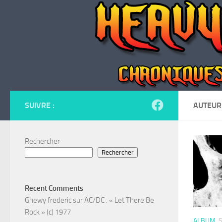
Skip to content
SUIVRE :
AUTEUR
Rechercher
Rechercher
Recent Comments
Ghewy frederic
sur
AC/DC : « Let There Be
Rock » (c) 1977
ALBUM