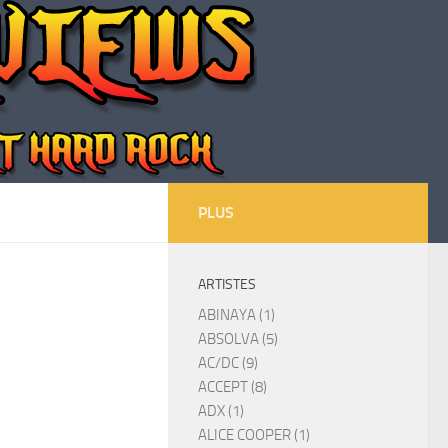
PLUS
ARTISTES
ABINAYA (1)
ABSOLVA (5)
AC/DC (9)
ACCEPT (8)
ADX (1)
ALICE COOPER (1)