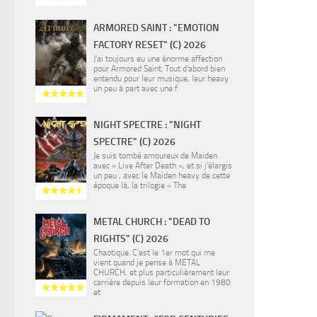
ARMORED SAINT : "EMOTION
FACTORY RESET" (C) 2026
J’ai toujours eu une énorme affection
pour Armored Saint. Tout d’abord bien
entendu pour leur musique, leur heavy
un peu à part avec une f
NIGHT SPECTRE : "NIGHT
SPECTRE" (C) 2026
Je suis tombé amoureux de Maiden
avec « Live After Death », et si j’élargis
un peu , avec le Maiden heavy de cette
époque là, la trilogie « The
METAL CHURCH : "DEAD TO
RIGHTS" (C) 2026
Chaotique. C’est le 1er mot qui me
vient quand je pense à METAL
CHURCH, et plus particulièrement leur
carrière depuis leur formation en 1980
et