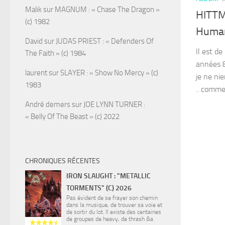
Malik
sur
MAGNUM : « Chase The Dragon »
HITTM
(c) 1982
Human
David
sur
JUDAS PRIEST : « Defenders Of
Il est de
The Faith » (c) 1984
années 8
laurent
sur
SLAYER : « Show No Mercy » (c)
je ne ni
1983
.. comme 
André demers
sur
JOE LYNN TURNER :
« Belly Of The Beast » (c) 2022
CHRONIQUES RÉCENTES
IRON SLAUGHT : "METALLIC
TORMENTS" (C) 2026
Pas évident de se frayer son chemin
dans la musique, de trouver sa voie et
de sortir du lot. Il existe des centaines
de groupes de heavy, de thrash &a