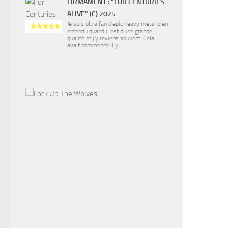
FIRMAMENT : "FOR CENTURIES
ALIVE" (C) 2025
Je suis ultra fan d’epic heavy metal bien
entendu quand il est d’une grande
qualité et j’y reviens souvent. Cela
avait commencé il y