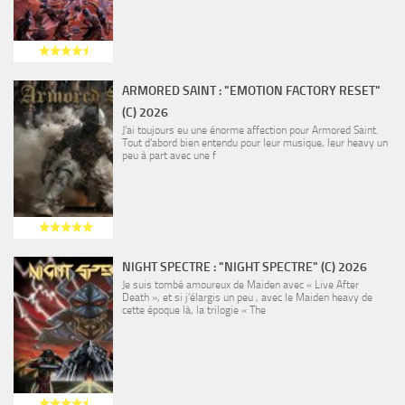
ARMORED SAINT : "EMOTION FACTORY RESET"
(C) 2026
J’ai toujours eu une énorme affection pour Armored Saint.
Tout d’abord bien entendu pour leur musique, leur heavy un
peu à part avec une f
NIGHT SPECTRE : "NIGHT SPECTRE" (C) 2026
Je suis tombé amoureux de Maiden avec « Live After
Death », et si j’élargis un peu , avec le Maiden heavy de
cette époque là, la trilogie « The