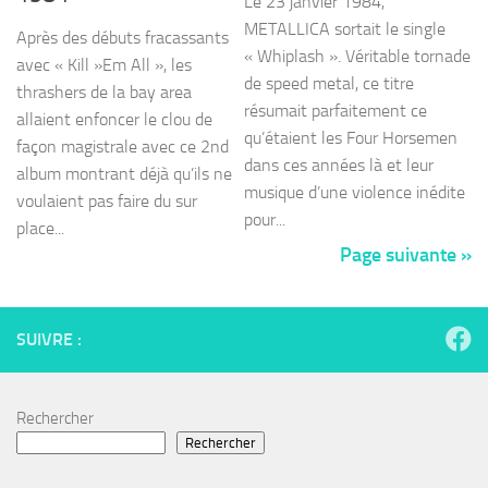
Le 23 janvier 1984,
METALLICA sortait le single
Après des débuts fracassants
« Whiplash ». Véritable tornade
avec « Kill »Em All », les
de speed metal, ce titre
thrashers de la bay area
résumait parfaitement ce
allaient enfoncer le clou de
qu’étaient les Four Horsemen
façon magistrale avec ce 2nd
dans ces années là et leur
album montrant déjà qu’ils ne
musique d’une violence inédite
voulaient pas faire du sur
pour...
place...
Page suivante »
SUIVRE :
Rechercher
Rechercher