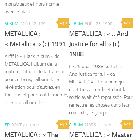
monstrueux et hors norme
avec le black...
0
0
ALBUM
AOÛT 12, 1991
ALBUM
AOÛT 25, 1988
METALLICA :
METALLICA : « …And
« Metallica » (c) 1991
Justice for all » (c)
1988
Arfff le « Black Album » de
METALLICA, l’album de la
Le 25 août 1988 sortait « …
rupture, l’album de la trahison
And Justice for all » de
pour certains, l’album de la
METALLICA. . Un album qui
révélation pour d’autres, en
était très attendu et dont la
tout cas et pour tout le monde,
sortie avait été repoussée. Pour
ce 5ème album des...
remettre les choses dans leur
contexte, le groupe...
0
0
EP
AOÛT 21, 1987
ALBUM
MARS 3, 1986
METALLICA : « The
METALLICA : « Master