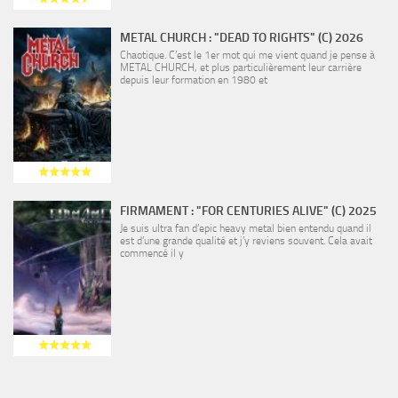
METAL CHURCH : "DEAD TO RIGHTS" (C) 2026
Chaotique. C’est le 1er mot qui me vient quand je pense à
METAL CHURCH, et plus particulièrement leur carrière
depuis leur formation en 1980 et
FIRMAMENT : "FOR CENTURIES ALIVE" (C) 2025
Je suis ultra fan d’epic heavy metal bien entendu quand il
est d’une grande qualité et j’y reviens souvent. Cela avait
commencé il y