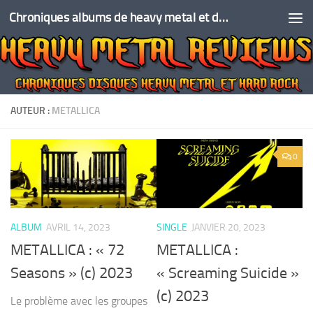
Chroniques albums de heavy metal et de hard rock
Skip to content
AUTEUR :
METALLICA
0
ALBUM
AVRIL 14, 2023
SINGLE
JANVIER 20, 2023
METALLICA : « 72
METALLICA :
Seasons » (c) 2023
« Screaming Suicide »
(c) 2023
Le problème avec les groupes