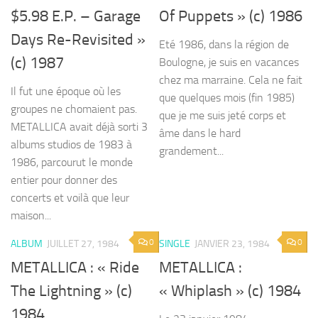
$5.98 E.P. – Garage
Of Puppets » (c) 1986
Days Re-Revisited »
Eté 1986, dans la région de
(c) 1987
Boulogne, je suis en vacances
chez ma marraine. Cela ne fait
Il fut une époque où les
que quelques mois (fin 1985)
groupes ne chomaient pas.
que je me suis jeté corps et
METALLICA avait déjà sorti 3
âme dans le hard
albums studios de 1983 à
grandement...
1986, parcourut le monde
entier pour donner des
concerts et voilà que leur
maison...
0
0
ALBUM
JUILLET 27, 1984
SINGLE
JANVIER 23, 1984
METALLICA : « Ride
METALLICA :
The Lightning » (c)
« Whiplash » (c) 1984
1984