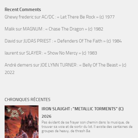
Recent Comments
Ghewy frederic
sur
AC/DC : « Let There Be Rock » (c) 1977
Malik
sur
MAGNUM : « Chase The Dragon » (c) 1982
David
sur
JUDAS PRIEST : « Defenders Of The Faith » (c) 1984
laurent
sur
SLAYER : « Show No Mercy » (c) 1983
André demers
sur
JOE LYNN TURNER : « Belly Of The Beast » (c)
2022
CHRONIQUES RÉCENTES
IRON SLAUGHT : "METALLIC TORMENTS" (C)
2026
Pas évident de se frayer son chemin dans la musique, de
trouver sa voie et de sortir du lot. Il existe des centaines de
groupes de heavy, de thrash &a