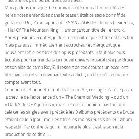
illustrant les paroles. Du très beau travail.
Mais parlons musique. Ce qui avait capté mon attention dès les
1ères notes entendues dans le teaser, était ce sacré bon riff de
guitare de Roy Z me rappelant le SAVATAGE des débuts (« Sirens »,
« Hall Of The Mountain King »), annonçant un titre de 1er choix.
Après plusieurs écoutes, je dois reconnaitre que le titre est très bon
mais pas aussi immédiatement accrocheur et marquant que
pouvaient l’être les titres des opus précédants. Il faut plusieurs
écoutes pour rentrer dans ce nouvel univers musical crée par Bruce
et son aide de camp Roy Z. Il ressort de ces écoutes un excellent
titre avec un refrain devenant vite addictif, un titre où l’ambiance
compte avant tout.
Cependant, et pour être tout à fait honnête, ce single n’arrive pas à
la cheville de l’excellence d’un « The Chemical Wedding » ou d’un
« Dark Side OF Aquarius », mais cela ne m’inquiète pas tant que
cela car les singles ayant précédé les 3 albums précédents de Bruce
étaient de loin (pour moi) les titres les moins réussis de leur album
respectif. Par contre ce qui m’inquiète le plus, c’est le son et la
production de ce titre ….