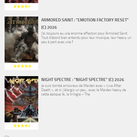
ARMORED SAINT : "EMOTION FACTORY RESET"
(C) 2026
J’ai toujours eu une énorme affection pour Armored Saint.
Tout d’abord bien entendu pour leur musique, leur heavy un
peu à part avec une f
NIGHT SPECTRE : "NIGHT SPECTRE" (C) 2026
Je suis tombé amoureux de Maiden avec « Live After
Death », et si j’élargis un peu , avec le Maiden heavy de
cette époque là, la trilogie « The