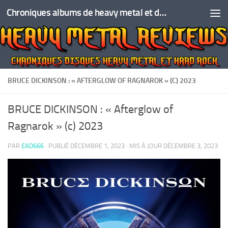
Chroniques albums de heavy metal et de hard rock
Skip to content
BRUCE DICKINSON : « AFTERGLOW OF RAGNAROK » (C) 2023
BRUCE DICKINSON : « Afterglow of
Ragnarok » (c) 2023
PAR
EAD666
· PUBLIÉ
DÉCEMBRE 1, 2023
· MIS À JOUR
DÉCEMBRE 3, 2023