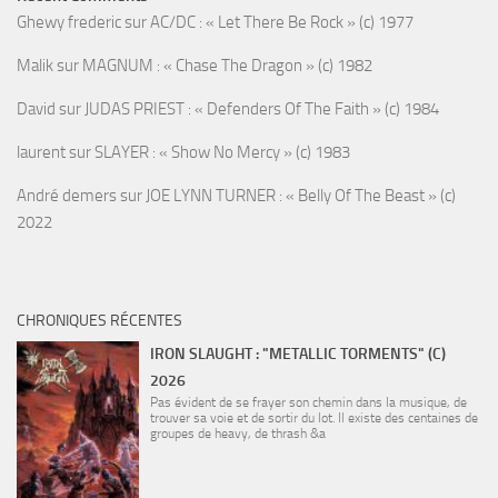
Ghewy frederic
sur
AC/DC : « Let There Be Rock » (c) 1977
Malik
sur
MAGNUM : « Chase The Dragon » (c) 1982
David
sur
JUDAS PRIEST : « Defenders Of The Faith » (c) 1984
laurent
sur
SLAYER : « Show No Mercy » (c) 1983
André demers
sur
JOE LYNN TURNER : « Belly Of The Beast » (c)
2022
CHRONIQUES RÉCENTES
IRON SLAUGHT : "METALLIC TORMENTS" (C)
2026
Pas évident de se frayer son chemin dans la musique, de
trouver sa voie et de sortir du lot. Il existe des centaines de
groupes de heavy, de thrash &a