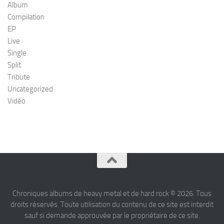
Album
Compilation
EP
Live
Single
Split
Tribute
Uncategorized
Vidéo
Chroniques albums de heavy metal et de hard rock © 2026. Tous
droits réservés. Toute utilisation du contenu de ce site est interdit
sauf si demande approuvée par le propriétaire de ce site.