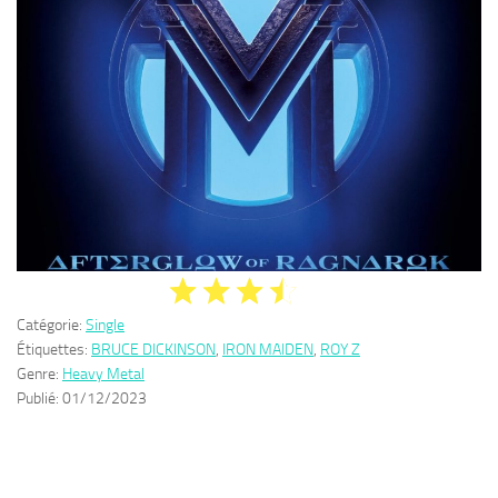
Catégorie:
Single
Étiquettes:
BRUCE DICKINSON
,
IRON MAIDEN
,
ROY Z
Genre:
Heavy Metal
Publié:
01/12/2023