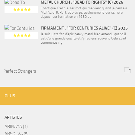
METAL CHURCH : "DEAD TO RIGHTS" (C) 2026
Chaotique. C’est le 1er mot qui me vient quand je pense à
METAL CHURCH, et plus particulièrement leur carrière
depuis leur formation en 1980 et
FIRMAMENT : "FOR CENTURIES ALIVE" (C) 2025
Je suis ultra fan d’epic heavy metal bien entendu quand il
est d’une grande qualité et j’y reviens souvent. Cela avait
commencé il y
PLUS
ARTISTES
ABINAYA (1)
ABSOLVA (5)