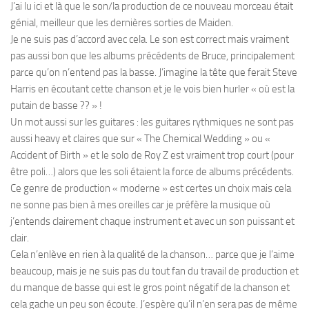
J’ai lu ici et là que le son/la production de ce nouveau morceau était
génial
, meilleur que les dernières sorties de Maiden.
Je ne suis pas d’accord avec cela. Le son est correct mais vraiment
pas aussi bon que les albums précédents de Bruce, principalement
parce qu’on n’entend pas la basse. J’imagine la tête que ferait Steve
Harris en écoutant cette chanson et je le vois bien hurler « où est la
putain de basse ?? » !
Un mot aussi sur les guitares : les guitares rythmiques ne sont pas
aussi heavy et claires que sur « The Chemical Wedding » ou «
Accident of Birth » et le solo de Roy Z est vraiment trop court (pour
être poli…) alors que les soli étaient la force de albums précédents.
Ce genre de production « moderne » est certes un choix mais cela
ne sonne pas bien à mes oreilles car je préfère la musique où
j’entends clairement chaque instrument et avec un son puissant et
clair.
Cela n’enlève en rien à la qualité de la chanson… parce que je l’aime
beaucoup, mais je ne suis pas du tout fan du travail de production et
du manque de basse qui est le gros point négatif de la chanson et
cela gache un peu son écoute. J’espère qu’il n’en sera pas de même