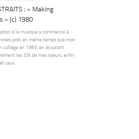
STRAITS : « Making
 » (c) 1980
iation à la musique a commencé à
choses près en même temps que mon
n collège en 1983, en écoutant
irement les 33t de mes soeurs, enfin
et ceux...