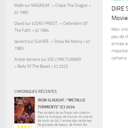
Malik
sur
MAGNUM : « Chase The Dragon »
DIRE 
(c) 1982
Movies
David
sur
JUDAS PRIEST : « Defenders Of
Mon init
The Faith » (c) 1984
peu de 
laurent
sur
SLAYER : « Show No Mercy » (c)
entrée e
1983
majorita
certains 
André demers
sur
JOE LYNN TURNER :
« Belly Of The Beast » (c) 2022
CHRONIQUES RÉCENTES
IRON SLAUGHT : "METALLIC
TORMENTS" (C) 2026
Pas évident de se frayer son chemin
dans la musique, de trouver sa voie et
de sortir du lot. Il existe des centaines
de groupes de heavy, de thrash &a