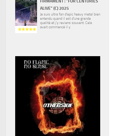
FIRMAMENT : "FOR CENTURIES
ALIVE" (C) 2025
Je suis ultra fan d’epic heavy metal bien
entendu quand il est d’une grande
qualité et j’y reviens souvent. Cela
avait commencé il y