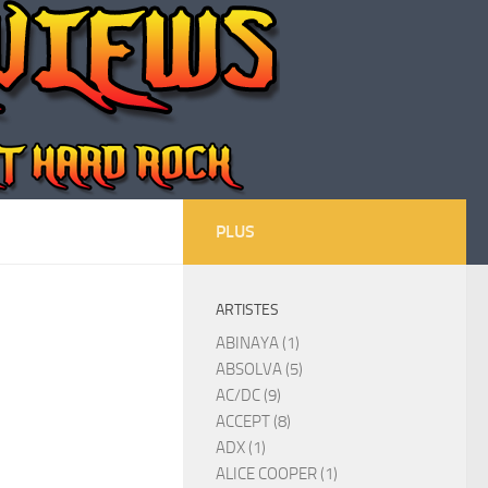
PLUS
ARTISTES
ABINAYA (1)
ABSOLVA (5)
AC/DC (9)
ACCEPT (8)
ADX (1)
ALICE COOPER (1)