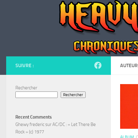
Skip to content
SUIVRE :
AUTEUR
Rechercher
Rechercher
Recent Comments
Ghewy frederic
sur
AC/DC : « Let There Be
Rock » (c) 1977
ALBUM