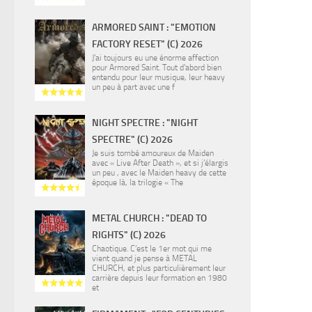
ARMORED SAINT : "EMOTION
FACTORY RESET" (C) 2026
J’ai toujours eu une énorme affection
pour Armored Saint. Tout d’abord bien
entendu pour leur musique, leur heavy
un peu à part avec une f
NIGHT SPECTRE : "NIGHT
SPECTRE" (C) 2026
Je suis tombé amoureux de Maiden
avec « Live After Death », et si j’élargis
un peu , avec le Maiden heavy de cette
époque là, la trilogie « The
METAL CHURCH : "DEAD TO
RIGHTS" (C) 2026
Chaotique. C’est le 1er mot qui me
vient quand je pense à METAL
CHURCH, et plus particulièrement leur
carrière depuis leur formation en 1980
et