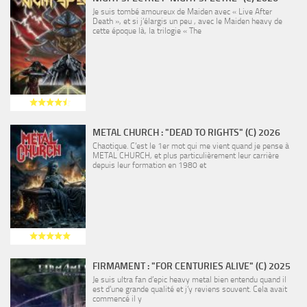
Je suis tombé amoureux de Maiden avec « Live After
Death », et si j’élargis un peu , avec le Maiden heavy de
cette époque là, la trilogie « The
METAL CHURCH : "DEAD TO RIGHTS" (C) 2026
Chaotique. C’est le 1er mot qui me vient quand je pense à
METAL CHURCH, et plus particulièrement leur carrière
depuis leur formation en 1980 et
FIRMAMENT : "FOR CENTURIES ALIVE" (C) 2025
Je suis ultra fan d’epic heavy metal bien entendu quand il
est d’une grande qualité et j’y reviens souvent. Cela avait
commencé il y