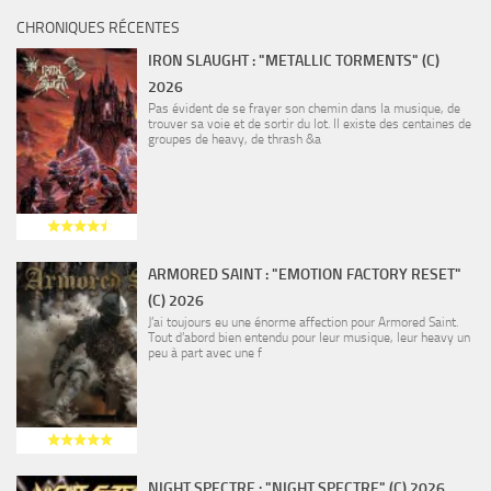
CHRONIQUES RÉCENTES
IRON SLAUGHT : "METALLIC TORMENTS" (C)
2026
Pas évident de se frayer son chemin dans la musique, de
trouver sa voie et de sortir du lot. Il existe des centaines de
groupes de heavy, de thrash &a
ARMORED SAINT : "EMOTION FACTORY RESET"
(C) 2026
J’ai toujours eu une énorme affection pour Armored Saint.
Tout d’abord bien entendu pour leur musique, leur heavy un
peu à part avec une f
NIGHT SPECTRE : "NIGHT SPECTRE" (C) 2026