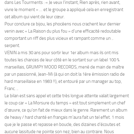
dans Les Tourments : « Je veux l’instant, Rien après, rien avant,
vivre le moment » … et le groupe a appliqué cela en enregistrant
cet album qui vient de leur cœur.
Pour conclure ce bijou, les phocéens nous crachent leur dernier
venin avec « La Raison du plus fou » d’une efficacité redoutable
comportant un riff des plus vicieux et rampant comme un ..
serpent.
VENIN a mis 30 ans pour sortir leur 1er album mais ils ont mis
toutes les chances de leur côté en le sortant sur un label 100 %
marseillais, GRUMPY MOOD RECORDS, mené de main de maître
par un passionné, Jean-Mi (à qui on doit la 1ère émission radio de
hard marseillaise en 1983 !!), et entouré par un manager au top,
Franc. ..
Le bilan est sans appel et cette très longue attente valait largement
le coup car « La Morsure du temps » est tout simplement un chef
d’œuvre, ce qu’on fait de mieux dans le genre. Rarement un album
de heavy / hard chanté en français m’aura fait un tel effet. 1 mois
que je le passe et repasse en boucle, des dizaines d’écoutes et
aucune lassitude ne pointe son nez, bien au contraire. Nous