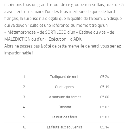
espérions tous un grand retour de ce groupe marseillais, mais de là
à avoir entre les mains l’un des tous meilleurs disques de hard
français, la surprise n’a d’égale que la qualité de l’album. Un disque
qui va devenir culte et une référence, au même titre qu’un
« Métamorphose » de SORTILEGE, d’un « Esclave du vice » de
MALEDICTION ou d’un « Exécution » d’ADX.
Alors ne passez pas à côté de cette merveille de hard, vous seriez
impardonnable !
1.
Trafiquant de rock
05:24
2.
Guet-apens
05:19
3.
La morsure du temps
05:00
4.
L’instant
05:02
5.
La nuit des fous
05:07
6.
La faute aux souvenirs
05:14