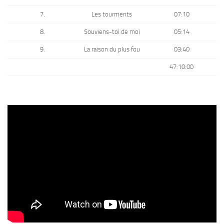
7.
Les tourments
07:10
8.
Souviens-toi de moi
05:14
9.
La raison du plus fou
03:40
47:10:00