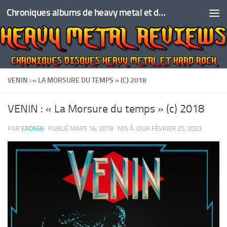
Chroniques albums de heavy metal et de hard rock
Skip to content
VENIN : « LA MORSURE DU TEMPS » (C) 2018
VENIN : « La Morsure du temps » (c) 2018
PAR
EAD666
· PUBLIÉ
MARS 16, 2018
· MIS À JOUR
FÉVRIER 25, 2023