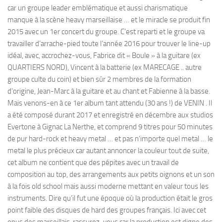
car un groupe leader emblématique et aussi charismatique
manque à la scène heavy marseillaise … et le miracle se produit fin
2015 avec un 1er concert du groupe. C’est reparti et le groupe va
travailler d’arrache-pied toute l’année 2016 pour trouver le line-up
idéal, avec, accrochez-vous, Fabrice dit « Boule » à la guitare (ex
QUARTIERS NORD), Vincent à la batterie (ex MARECAGE .. autre
groupe culte du coin) et bien sûr 2 membres de la formation
d’origine, Jean-Marc à la guitare et au chant et Fabienne à la basse.
Mais venons-en à ce 1er album tant attendu (30 ans !) de VENIN . Il
a été composé durant 2017 et enregistré en décembre aux studios
Evertone à Gignac La Nerthe, et comprend 9 titres pour 50 minutes
de pur hard-rock et heavy metal … et pas n’importe quel metal … le
metal le plus précieux car autant annoncer la couleur tout de suite,
cet album ne contient que des pépites avec un travail de
composition au top, des arrangements aux petits oignons et un son
à la fois old school mais aussi moderne mettant en valeur tous les
instruments. Dire qu’il fut une époque où la production était le gros
point faible des disques de hard des groupes français. Ici avec cet
opus des marseillais, rassurez-vous car la production est digne des