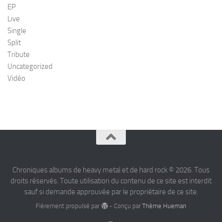
EP
Live
Single
Split
Tribute
Uncategorized
Vidéo
Chroniques albums de heavy metal et de hard rock © 2026. Tous
droits réservés. Toute utilisation du contenu de ce site est interdit
sauf si demande approuvée par le propriétaire de ce site.
Fièrement propulsé par
- Conçu par
Thème Hueman