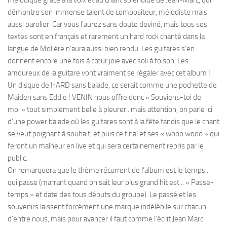
démontre son immense talent de compositeur, mélodiste mais
aussi parolier. Car vous l’aurez sans doute deviné, mais tous ses
textes sont en français et rarement un hard rock chanté dans la
langue de Molière n’aura aussi bien rendu. Les guitares s’en
donnent encore une fois à cœur joie avec soli à foison. Les
amoureux de la guitare vont vraiment se régaler avec cet album !
Un disque de HARD sans balade, ce serait comme une pochette de
Maiden sans Eddie ! VENIN nous offre donc « Souviens-toi de
moi » tout simplement belle à pleurer.. mais attention, on parle ici
d’une power balade où les guitares sont à la fête tandis que le chant
se veut poignant à souhait, et puis ce final et ses « wooo wooo » qui
feront un malheur en live et qui sera certainement repris par le
public.
On remarquera que le thème récurrent de l’album est le temps ..
qui passe (marrant quand on sait leur plus grand hit est .. « Passe-
temps » et date des tous débuts du groupe). Le passé et les
souvenirs laissent forcément une marque indélébile sur chacun
d’entre nous, mais pour avancer il faut comme l’écrit Jean Marc