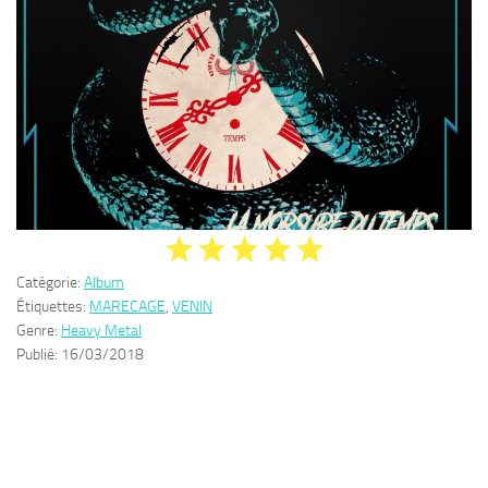
Catégorie:
Album
Étiquettes:
MARECAGE
,
VENIN
Genre:
Heavy Metal
Publié:
16/03/2018