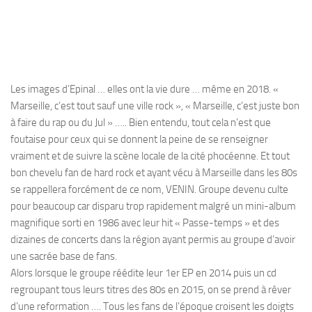
Les images d’Epinal … elles ont la vie dure … même en 2018. «
Marseille, c’est tout sauf une ville rock », « Marseille, c’est juste bon
à faire du rap ou du Jul » ….. Bien entendu, tout cela n’est que
foutaise pour ceux qui se donnent la peine de se renseigner
vraiment et de suivre la scène locale de la cité phocéenne. Et tout
bon chevelu fan de hard rock et ayant vécu à Marseille dans les 80s
se rappellera forcément de ce nom, VENIN. Groupe devenu culte
pour beaucoup car disparu trop rapidement malgré un mini-album
magnifique sorti en 1986 avec leur hit « Passe-temps » et des
dizaines de concerts dans la région ayant permis au groupe d’avoir
une sacrée base de fans.
Alors lorsque le groupe réédite leur 1er EP en 2014 puis un cd
regroupant tous leurs titres des 80s en 2015, on se prend à rêver
d’une reformation …. Tous les fans de l’époque croisent les doigts