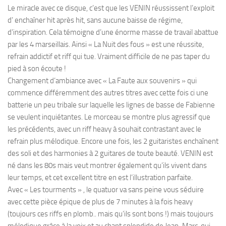
Le miracle avec ce disque, c’est que les VENIN réussissent l’exploit
d’ enchaîner hit après hit, sans aucune baisse de régime,
d’inspiration. Cela témoigne d’une énorme masse de travail abattue
par les 4 marseillais. Ainsi « La Nuit des fous » est une réussite,
refrain addictif et riff qui tue. Vraiment difficile de ne pas taper du
pied à son écoute !
Changement d’ambiance avec « La Faute aux souvenirs » qui
commence différemment des autres titres avec cette fois ci une
batterie un peu tribale sur laquelle les lignes de basse de Fabienne
se veulent inquiétantes. Le morceau se montre plus agressif que
les précédents, avec un riff heavy à souhait contrastant avec le
refrain plus mélodique. Encore une fois, les 2 guitaristes enchaînent
des soli et des harmonies à 2 guitares de toute beauté. VENIN est
né dans les 80s mais veut montrer également qu’ils vivent dans
leur temps, et cet excellent titre en est l’illustration parfaite.
Avec « Les tourments » , le quatuor va sans peine vous séduire
avec cette pièce épique de plus de 7 minutes à la fois heavy
(toujours ces riffs en plomb.. mais qu’ils sont bons !) mais toujours
mélodique grâce à la voix et au chant splendide de Jean-Marc, qui