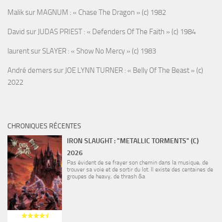
Malik
sur
MAGNUM : « Chase The Dragon » (c) 1982
David
sur
JUDAS PRIEST : « Defenders Of The Faith » (c) 1984
laurent
sur
SLAYER : « Show No Mercy » (c) 1983
André demers
sur
JOE LYNN TURNER : « Belly Of The Beast » (c)
2022
CHRONIQUES RÉCENTES
IRON SLAUGHT : "METALLIC TORMENTS" (C)
2026
Pas évident de se frayer son chemin dans la musique, de
trouver sa voie et de sortir du lot. Il existe des centaines de
groupes de heavy, de thrash &a