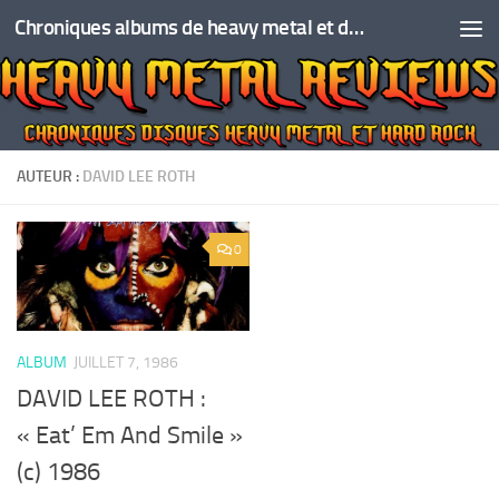
Chroniques albums de heavy metal et de hard rock
Skip to content
AUTEUR :
DAVID LEE ROTH
0
ALBUM
JUILLET 7, 1986
DAVID LEE ROTH :
« Eat’ Em And Smile »
(c) 1986