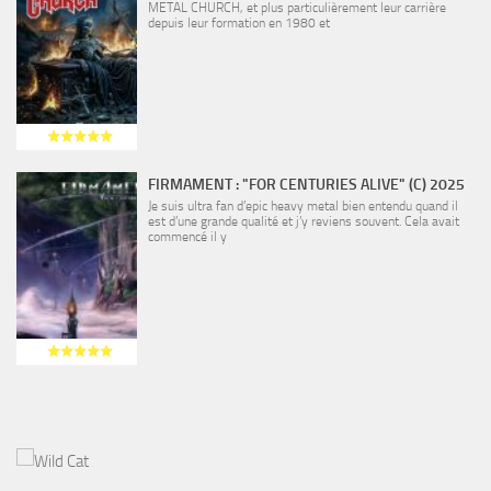
METAL CHURCH, et plus particulièrement leur carrière
depuis leur formation en 1980 et
FIRMAMENT : "FOR CENTURIES ALIVE" (C) 2025
Je suis ultra fan d’epic heavy metal bien entendu quand il
est d’une grande qualité et j’y reviens souvent. Cela avait
commencé il y