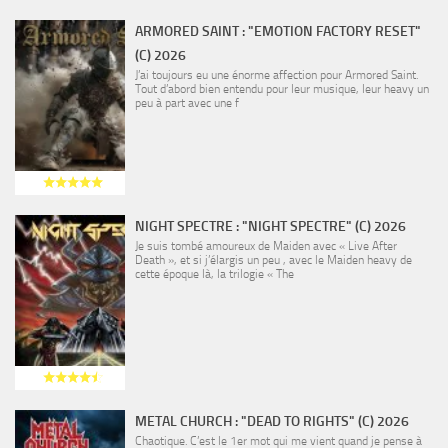
ARMORED SAINT : "EMOTION FACTORY RESET"
(C) 2026
J’ai toujours eu une énorme affection pour Armored Saint.
Tout d’abord bien entendu pour leur musique, leur heavy un
peu à part avec une f
NIGHT SPECTRE : "NIGHT SPECTRE" (C) 2026
Je suis tombé amoureux de Maiden avec « Live After
Death », et si j’élargis un peu , avec le Maiden heavy de
cette époque là, la trilogie « The
METAL CHURCH : "DEAD TO RIGHTS" (C) 2026
Chaotique. C’est le 1er mot qui me vient quand je pense à