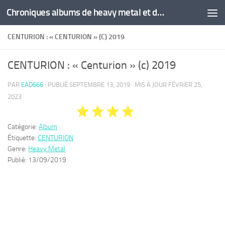
Chroniques albums de heavy metal et de hard rock
Skip to content
CENTURION : « CENTURION » (C) 2019
CENTURION : « Centurion » (c) 2019
PAR
EAD666
· PUBLIÉ
SEPTEMBRE 13, 2019
· MIS À JOUR
FÉVRIER 25,
2023
Catégorie:
Album
Étiquette:
CENTURION
Genre:
Heavy Metal
Publié:
13/09/2019