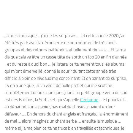
J’aime la musique …j’aime les surprises … et cette année 2020 j’ai
été très gaté avec la découverte de bon nombre de très bons
groupes et des retours inattendus et tellement réussis … Et je me
dis que cela va être un casse tête de sortir un top 20 en fin d’année
.. et du reste à quoi bon ….je listerai certainement tous les albums
qui m’ont émerveillé, donné le sourir durant cette année très
difficile à plein de niveaux me concernant. Et en parlant de surprise,
il y en a une que j’ai vu venir de nulle part et qui me scotche
complétement depuis quelques jours, un petit groupe venu du sud
est des Balkans, la Serbie et qui s’appelle
Centurion
… Et pourtant …
au départ et sur la papier, pas mal de choses jouaient en leur
défaveur …. En dehors du chant anglais et français, j’ai énormément
de mal … alors imaginez un chant serbe … ensuite la musique …
même si j’aime bien certains trucs bien travaillés et techniques, je