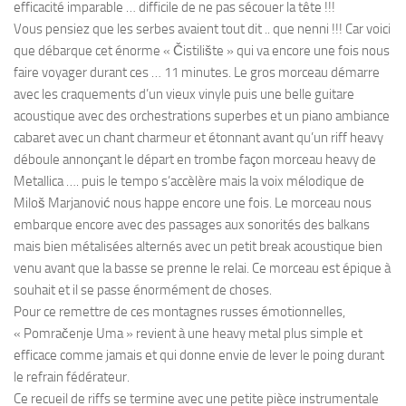
efficacité imparable … difficile de ne pas sécouer la tête !!!
Vous pensiez que les serbes avaient tout dit .. que nenni !!! Car voici
que débarque cet énorme « Čistilište » qui va encore une fois nous
faire voyager durant ces … 11 minutes. Le gros morceau démarre
avec les craquements d’un vieux vinyle puis une belle guitare
acoustique avec des orchestrations superbes et un piano ambiance
cabaret avec un chant charmeur et étonnant avant qu’un riff heavy
déboule annonçant le départ en trombe façon morceau heavy de
Metallica …. puis le tempo s’accèlère mais la voix mélodique de
Miloš Marjanović nous happe encore une fois. Le morceau nous
embarque encore avec des passages aux sonorités des balkans
mais bien métalisées alternés avec un petit break acoustique bien
venu avant que la basse se prenne le relai. Ce morceau est épique à
souhait et il se passe énormément de choses.
Pour ce remettre de ces montagnes russes émotionnelles,
« Pomračenje Uma » revient à une heavy metal plus simple et
efficace comme jamais et qui donne envie de lever le poing durant
le refrain fédérateur.
Ce recueil de riffs se termine avec une petite pièce instrumentale