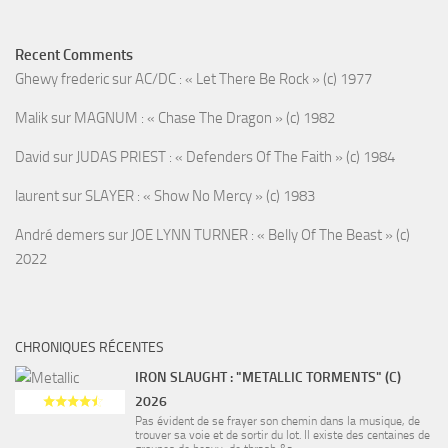
Recent Comments
Ghewy frederic
sur
AC/DC : « Let There Be Rock » (c) 1977
Malik
sur
MAGNUM : « Chase The Dragon » (c) 1982
David
sur
JUDAS PRIEST : « Defenders Of The Faith » (c) 1984
laurent
sur
SLAYER : « Show No Mercy » (c) 1983
André demers
sur
JOE LYNN TURNER : « Belly Of The Beast » (c)
2022
CHRONIQUES RÉCENTES
IRON SLAUGHT : "METALLIC TORMENTS" (C)
2026
Pas évident de se frayer son chemin dans la musique, de
trouver sa voie et de sortir du lot. Il existe des centaines de