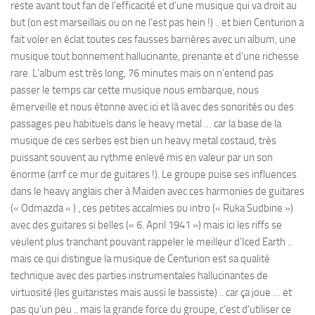
reste avant tout fan de l’efficacité et d’une musique qui va droit au
but (on est marseillais ou on ne l’est pas hein !) .. et bien Centurion a
fait voler en éclat toutes ces fausses barrières avec un album, une
musique tout bonnement hallucinante, prenante et d’une richesse
rare. L’album est très long, 76 minutes mais on n’entend pas
passer le temps car cette musique nous embarque, nous
émerveille et nous étonne avec ici et là avec des sonorités ou des
passages peu habituels dans le heavy metal … car la base de la
musique de ces serbes est bien un heavy metal costaud, très
puissant souvent au rythme enlevé mis en valeur par un son
énorme (arrf ce mur de guitares !). Le groupe puise ses influences
dans le heavy anglais cher à Maiden avec ces harmonies de guitares
(« Odmazda « ) , ces petites accalmies ou intro (« Ruka Sudbine »)
avec des guitares si belles (« 6. April 1941 ») mais ici les riffs se
veulent plus tranchant pouvant rappeler le meilleur d’Iced Earth ..
mais ce qui distingue la musique de Centurion est sa qualité
technique avec des parties instrumentales hallucinantes de
virtuosité (les guitaristes mais aussi le bassiste) .. car ça joue … et
pas qu’un peu .. mais la grande force du groupe, c’est d’utiliser ce