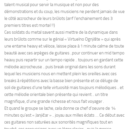
talent musical pour servir la musique et non pour des
démonstrations et du coup, les musiciens ne perdent jamais de vue
le côté accrocheur de leurs brûlots (arrf l’enchainement des 3
premiers titres est mortel !!)
Ces soldats du metal savent aussi mettre de la dynamique dans
leurs brûlots comme sur le génial « Virtuelno Ognjište » qui après
une entame heavy et véloce, laisse place à 1 minute calme de toute
beauté avec ces arpèges de guitares ..pour continuer en mid tempo
heavy puis repartir sur un tempo rapide .. toujours en gardant cette
mélodie accrocheuse .. puis break original dans les sons durant
lequel les musiciens nous en mettent plein les oreilles avec ces
breaks à répétitions avec la basse bien présente et ce déluge de
soli de guitares d’une telle virtuosité mais toujours mélodiques .. et
cette mélodie orientale bien présente qui revient .. un titre
magnifique, d’une grande richesse et nous fait voyager .
Et quand le groupe se lache, cela donne ce chef d’oeuvre de 14
minutes qu’est « Janjičar » .. joyau aux milles éclats … Ce début avec
ces guitares non saturées aux sonorités magnifiques tout en