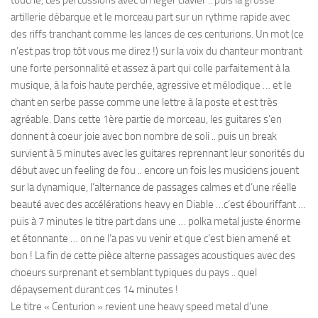
touché, ces percussions avec un léger clavier .. puis la grosse
artillerie débarque et le morceau part sur un rythme rapide avec
des riffs tranchant comme les lances de ces centurions. Un mot (ce
n’est pas trop tôt vous me direz !) sur la voix du chanteur montrant
une forte personnalité et assez à part qui colle parfaitement à la
musique, à la fois haute perchée, agressive et mélodique … et le
chant en serbe passe comme une lettre à la poste et est très
agréable. Dans cette 1ère partie de morceau, les guitares s’en
donnent à coeur joie avec bon nombre de soli .. puis un break
survient à 5 minutes avec les guitares reprennant leur sonorités du
début avec un feeling de fou .. encore un fois les musiciens jouent
sur la dynamique, l’alternance de passages calmes et d’une réelle
beauté avec des accélérations heavy en Diable …c’est ébouriffant …
puis à 7 minutes le titre part dans une … polka metal juste énorme
et étonnante … on ne l’a pas vu venir et que c’est bien amené et
bon ! La fin de cette pièce alterne passages acoustiques avec des
choeurs surprenant et semblant typiques du pays .. quel
dépaysement durant ces 14 minutes !
Le titre « Centurion » revient une heavy speed metal d’une