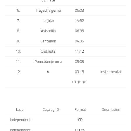
ognjište
6.
Tragedija genija
06:03
7.
Janjičar
14:32
8.
Asistolija
06:35
9.
Centurion
04:35
10.
Čistilište
11:12
11.
Pomračenje uma
05:03
12.
∞
03:15
instrumental
01:16:16
Label
Catalog ID
Format
Description
Independent
CD
Independent
Digital