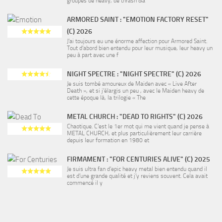
groupes de heavy, de thrash &a
ARMORED SAINT : "EMOTION FACTORY RESET"
(C) 2026
J’ai toujours eu une énorme affection pour Armored Saint.
Tout d’abord bien entendu pour leur musique, leur heavy un
peu à part avec une f
NIGHT SPECTRE : "NIGHT SPECTRE" (C) 2026
Je suis tombé amoureux de Maiden avec « Live After
Death », et si j’élargis un peu , avec le Maiden heavy de
cette époque là, la trilogie « The
METAL CHURCH : "DEAD TO RIGHTS" (C) 2026
Chaotique. C’est le 1er mot qui me vient quand je pense à
METAL CHURCH, et plus particulièrement leur carrière
depuis leur formation en 1980 et
FIRMAMENT : "FOR CENTURIES ALIVE" (C) 2025
Je suis ultra fan d’epic heavy metal bien entendu quand il
est d’une grande qualité et j’y reviens souvent. Cela avait
commencé il y