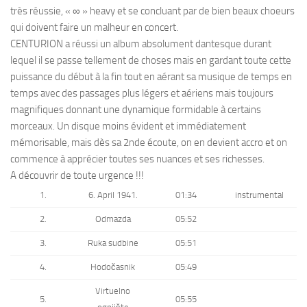
très réussie, « ∞ » heavy et se concluant par de bien beaux choeurs
qui doivent faire un malheur en concert.
CENTURION a réussi un album absolument dantesque durant
lequel il se passe tellement de choses mais en gardant toute cette
puissance du début à la fin tout en aérant sa musique de temps en
temps avec des passages plus légers et aériens mais toujours
magnifiques donnant une dynamique formidable à certains
morceaux. Un disque moins évident et immédiatement
mémorisable, mais dès sa 2nde écoute, on en devient accro et on
commence à apprécier toutes ses nuances et ses richesses.
A découvrir de toute urgence !!!
1.
6. April 1941.
01:34
instrumental
2.
Odmazda
05:52
3.
Ruka sudbine
05:51
4.
Hodočasnik
05:49
Virtuelno
5.
05:55