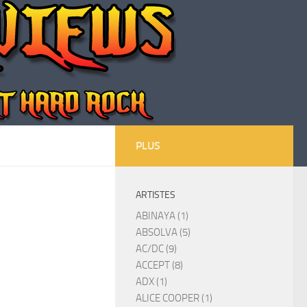
PLUS
ARTISTES
ABINAYA (1)
ABSOLVA (5)
AC/DC (9)
ACCEPT (8)
ADX (1)
ALICE COOPER (1)