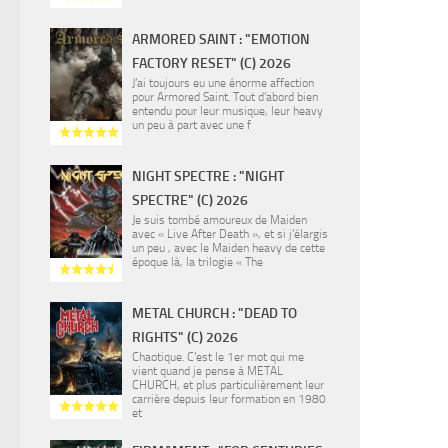
ARMORED SAINT : "EMOTION
FACTORY RESET" (C) 2026
J’ai toujours eu une énorme affection
pour Armored Saint. Tout d’abord bien
entendu pour leur musique, leur heavy
un peu à part avec une f
NIGHT SPECTRE : "NIGHT
SPECTRE" (C) 2026
Je suis tombé amoureux de Maiden
avec « Live After Death », et si j’élargis
un peu , avec le Maiden heavy de cette
époque là, la trilogie « The
METAL CHURCH : "DEAD TO
RIGHTS" (C) 2026
Chaotique. C’est le 1er mot qui me
vient quand je pense à METAL
CHURCH, et plus particulièrement leur
carrière depuis leur formation en 1980
et