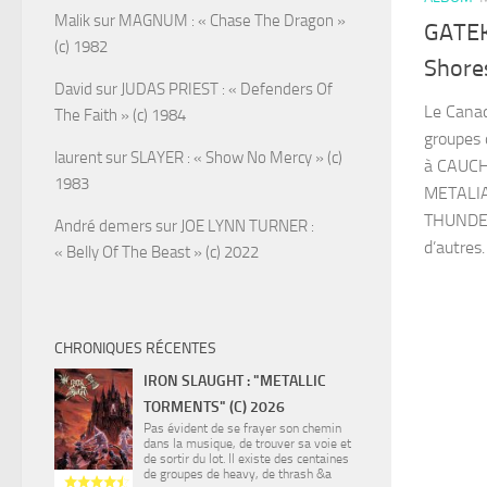
Malik
sur
MAGNUM : « Chase The Dragon »
GATEK
(c) 1982
Shores
David
sur
JUDAS PRIEST : « Defenders Of
Le Canad
The Faith » (c) 1984
groupes 
laurent
sur
SLAYER : « Show No Mercy » (c)
à CAUC
1983
METALIA
THUNDE
André demers
sur
JOE LYNN TURNER :
d’autres.
« Belly Of The Beast » (c) 2022
CHRONIQUES RÉCENTES
IRON SLAUGHT : "METALLIC
TORMENTS" (C) 2026
Pas évident de se frayer son chemin
dans la musique, de trouver sa voie et
de sortir du lot. Il existe des centaines
de groupes de heavy, de thrash &a