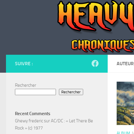
Skip to content
SUIVRE :
AUTEUR
Rechercher
Rechercher
Recent Comments
Ghewy frederic
sur
AC/DC : « Let There Be
Rock » (c) 1977
ALBUM