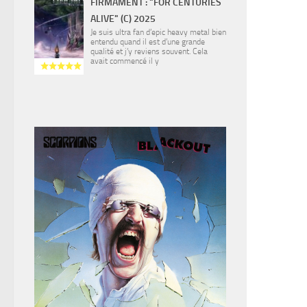
FIRMAMENT : "FOR CENTURIES
ALIVE" (C) 2025
Je suis ultra fan d’epic heavy metal bien
entendu quand il est d’une grande
qualité et j’y reviens souvent. Cela
avait commencé il y