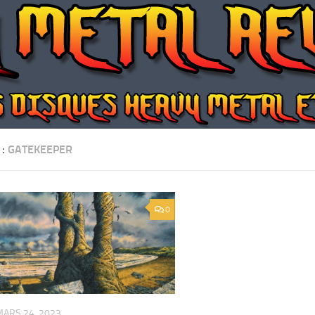
 :
GATEKEEPER
0
MARS 24, 2023