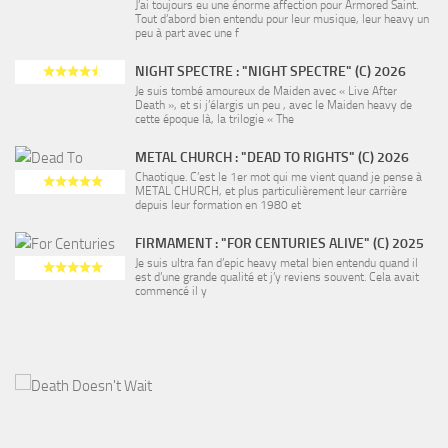
J’ai toujours eu une énorme affection pour Armored Saint.
Tout d’abord bien entendu pour leur musique, leur heavy un
peu à part avec une f
NIGHT SPECTRE : "NIGHT SPECTRE" (C) 2026
Je suis tombé amoureux de Maiden avec « Live After
Death », et si j’élargis un peu , avec le Maiden heavy de
cette époque là, la trilogie « The
METAL CHURCH : "DEAD TO RIGHTS" (C) 2026
Chaotique. C’est le 1er mot qui me vient quand je pense à
METAL CHURCH, et plus particulièrement leur carrière
depuis leur formation en 1980 et
FIRMAMENT : "FOR CENTURIES ALIVE" (C) 2025
Je suis ultra fan d’epic heavy metal bien entendu quand il
est d’une grande qualité et j’y reviens souvent. Cela avait
commencé il y