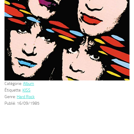
Catégorie:
Album
Étiquette:
KISS
Genre:
Hard Rock
Publié:
16/09/1985