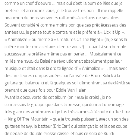
comme un chef d’oeuvre … mais oui c’est l’album de Kiss que je
préfère ..et accrochez vous, je le trouve très bon… Il me rappelle
beaucoup de bons souvenirs rattachés à certains de ses titres.
Souvent considéré comme moins bon que ces prédécesseus des
années 80, je pense tout le contraire et le préfère à « Lick It Up »,
« Animalyze » ou même à « Creatures Of The Night » (là je sens la
colère monter chez certains d’entre vous !) … quant à son horrible
successeur, je préfère même pas en parler … Musicalement ce
millésime 1985 du Baisé ne révolutionnait absolument pas leur
musique et était dans la droite lignée d’ « Animalize » … mais avec
des meilleures compos aidées par l’arrivée de Bruce Kulick à la
guitare qui balance ici et là quelques soli démontrant sa dextérité se
prenant quelques fois pour Eddie Van Halen !
Avant la découverte de cet album (en 1986 je crois) , je ne
connaissais le groupe que dans la presse, qui donnait une image
très glam des américains et je fus très surpris à l’écoute du 1er titre
« King Of The Mountain » que je trouvais puissant, avec un son des
guitares heavy, le batteur (Eric Carr) qui balançait ici et là des coups
de pédale de double grosse caisse, et puis ce solo de Kulick