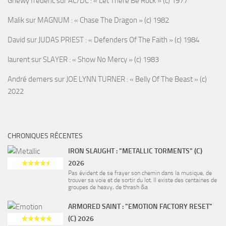
Ghewy frederic
sur
AC/DC : « Let There Be Rock » (c) 1977
Malik
sur
MAGNUM : « Chase The Dragon » (c) 1982
David
sur
JUDAS PRIEST : « Defenders Of The Faith » (c) 1984
laurent
sur
SLAYER : « Show No Mercy » (c) 1983
André demers
sur
JOE LYNN TURNER : « Belly Of The Beast » (c)
2022
CHRONIQUES RÉCENTES
IRON SLAUGHT : "METALLIC TORMENTS" (C)
2026
Pas évident de se frayer son chemin dans la musique, de
trouver sa voie et de sortir du lot. Il existe des centaines de
groupes de heavy, de thrash &a
ARMORED SAINT : "EMOTION FACTORY RESET"
(C) 2026