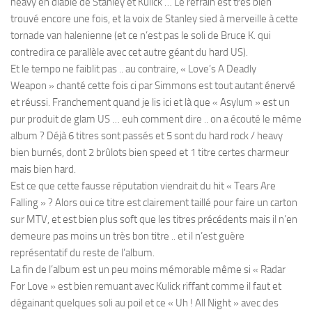
heavy en diable de Stanley et Kulick … Le refrain est très bien
trouvé encore une fois, et la voix de Stanley sied à merveille à cette
tornade van halenienne (et ce n’est pas le soli de Bruce K. qui
contredira ce parallèle avec cet autre géant du hard US).
Et le tempo ne faiblit pas .. au contraire, « Love’s A Deadly
Weapon » chanté cette fois ci par Simmons est tout autant énervé
et réussi. Franchement quand je lis ici et là que « Asylum » est un
pur produit de glam US … euh comment dire .. on a écouté le même
album ? Déjà 6 titres sont passés et 5 sont du hard rock / heavy
bien burnés, dont 2 brûlots bien speed et 1 titre certes charmeur
mais bien hard.
Est ce que cette fausse réputation viendrait du hit « Tears Are
Falling » ? Alors oui ce titre est clairement taillé pour faire un carton
sur MTV, et est bien plus soft que les titres précédents mais il n’en
demeure pas moins un très bon titre .. et il n’est guère
représentatif du reste de l’album.
La fin de l’album est un peu moins mémorable même si « Radar
For Love » est bien remuant avec Kulick riffant comme il faut et
dégainant quelques soli au poil et ce « Uh ! All Night » avec des