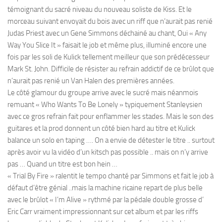
témoignant du sacré niveau du nouveau soliste de Kiss. Et le
morceau suivant envoyait du bois avec un riff que n’aurait pas renié
Judas Priest avec un Gene Simmons déchainé au chant, Oui « Any
Way You Slice It » faisait le job et même plus, illuminé encore une
fois par les soli de Kulick tellement meilleur que son prédécesseur
Mark St. John. Difficile de résister au refrain addictif de ce brûlot que
n’aurait pas renié un Van Halen des premières années.
Le côté glamour du groupe arrive avec le sucré mais néanmois
remuant « Who Wants To Be Lonely » typiquement Stanleysien
avec ce gros refrain fait pour enflammer les stades. Mais le son des
guitares et la prod donnent un côté bien hard au titre et Kulick
balance un solo en taping …. On a envie de détester le titre .. surtout
après avoir vu la vidéo d’un kitsch pas possible .. mais on n’y arrive
pas … Quand un titre est bon hein …
« Trial By Fire » ralentit le tempo chanté par Simmons et fait le job à
défaut d’être génial ..mais la machine ricaine repart de plus belle
avec le brûlot « I’m Alive » rythmé par la pédale double grosse d’
Eric Carr vraiment impressionnant sur cet album et par les riffs