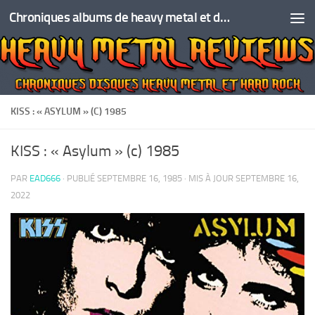
Chroniques albums de heavy metal et de hard rock
Skip to content
KISS : « ASYLUM » (C) 1985
KISS : « Asylum » (c) 1985
PAR
EAD666
· PUBLIÉ
SEPTEMBRE 16, 1985
· MIS À JOUR
SEPTEMBRE 16,
2022