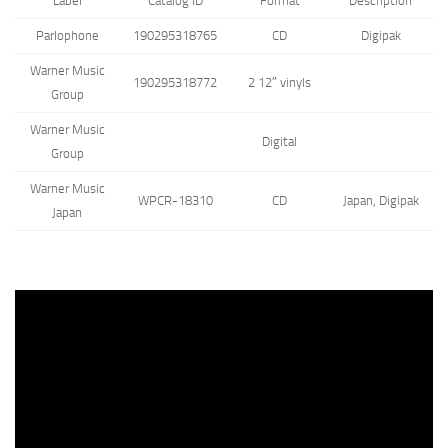
Label
Catalog ID
Format
Description
Parlophone
190295318765
CD
Digipak
Warner Music
190295318772
2 12″ vinyls
Group
Warner Music
Digital
Group
Warner Music
WPCR-18310
CD
Japan, Digipak
Japan