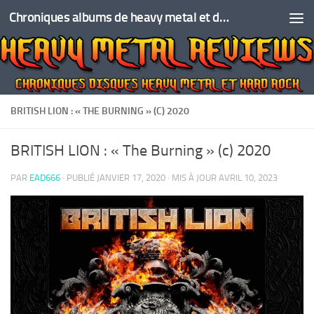
Chroniques albums de heavy metal et de hard rock
Skip to content
BRITISH LION : « THE BURNING » (C) 2020
BRITISH LION : « The Burning » (c) 2020
PAR
EAD666
· PUBLIÉ
JANVIER 17, 2020
· MIS À JOUR
AVRIL 10, 2023