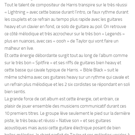
Tout le talent de compositeur de Harris transpire sur le très réussi
« Lightning » avec cette basse durant l’intro, ce faux rythme durant
les couplets et ce refrain au tempo plus rapide avec les guitares
heavy et un clavier en fond, ce solo de guitare au poil. On retrouve
ce côté mélodique et très accrocheur sur le très bon « Legends »
plus en nuances, avec ces « oooh » de Taylor qui vont faire un
malheur en live.
Et cette énergie débordante surgit tout au long de l’album comme
sur le très bon « Spitfire » et ses riffs de guitares bien heavy et
cette basse qui cavale typique de Harris. « Bible Black » suit le
même schéma avec ces guitares heavy sur un rythme qui cavale et
un refrain plus mélodique et les 2 six cordistes se répondant en soli
bien sentis.
La grande force de cet album est cette énergie, cet entrain, ce
plaisir de jouer ensemble des musiciens communicatif durant ces
10 premiers titres. Le groupe lève seulement le pied sur la dernière
piste, le très beau et réussi « Native son » et ses guitares
acoustiques mais aussi cette guitare électrique posant de bien
belles mélodies, le chant parfait de Taylor et ces mélodies vocales à