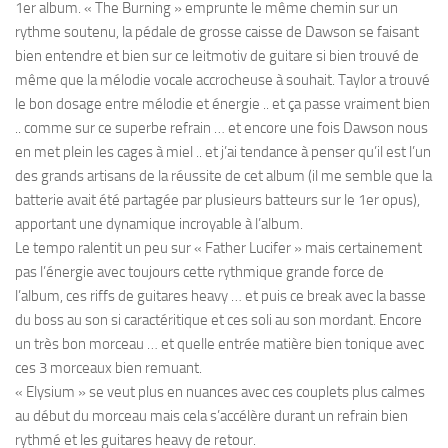
1er album. « The Burning » emprunte le même chemin sur un
rythme soutenu, la pédale de grosse caisse de Dawson se faisant
bien entendre et bien sur ce leitmotiv de guitare si bien trouvé de
même que la mélodie vocale accrocheuse à souhait. Taylor a trouvé
le bon dosage entre mélodie et énergie .. et ça passe vraiment bien
.. comme sur ce superbe refrain … et encore une fois Dawson nous
en met plein les cages à miel .. et j’ai tendance à penser qu’il est l’un
des grands artisans de la réussite de cet album (il me semble que la
batterie avait été partagée par plusieurs batteurs sur le 1er opus),
apportant une dynamique incroyable à l’album.
Le tempo ralentit un peu sur « Father Lucifer » mais certainement
pas l’énergie avec toujours cette rythmique grande force de
l’album, ces riffs de guitares heavy … et puis ce break avec la basse
du boss au son si caractéritique et ces soli au son mordant. Encore
un très bon morceau … et quelle entrée matière bien tonique avec
ces 3 morceaux bien remuant.
« Elysium » se veut plus en nuances avec ces couplets plus calmes
au début du morceau mais cela s’accélère durant un refrain bien
rythmé et les guitares heavy de retour.