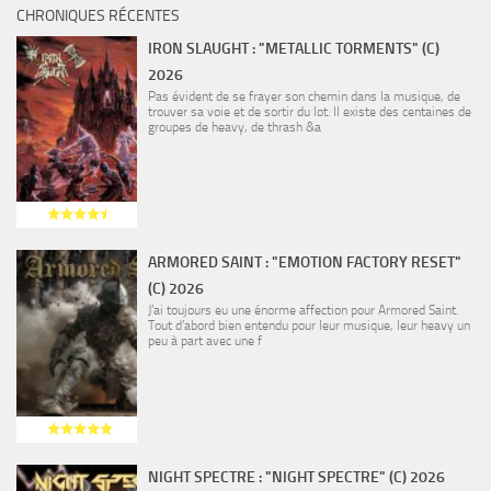
CHRONIQUES RÉCENTES
IRON SLAUGHT : "METALLIC TORMENTS" (C)
2026
Pas évident de se frayer son chemin dans la musique, de
trouver sa voie et de sortir du lot. Il existe des centaines de
groupes de heavy, de thrash &a
ARMORED SAINT : "EMOTION FACTORY RESET"
(C) 2026
J’ai toujours eu une énorme affection pour Armored Saint.
Tout d’abord bien entendu pour leur musique, leur heavy un
peu à part avec une f
NIGHT SPECTRE : "NIGHT SPECTRE" (C) 2026