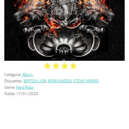
Catégorie:
Album
Étiquettes:
BRITISH LION
,
IRON MAIDEN
,
STEVE HARRIS
Genre:
Hard Rock
Publié:
17/01/2020