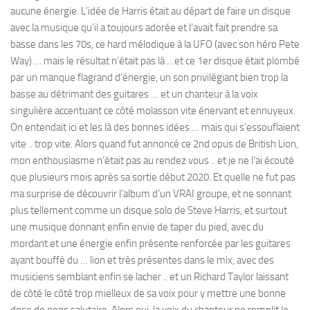
aucune énergie. L’idée de Harris était au départ de faire un disque
avec la musique qu’il a toujours adorée et l’avait fait prendre sa
basse dans les 70s, ce hard mélodique à la UFO (avec son héro Pete
Way) … mais le résultat n’était pas là …et ce 1er disque était plombé
par un manque flagrand d’énergie, un son privilégiant bien trop la
basse au détrimant des guitares … et un chanteur à la voix
singulière accentuant ce côté molasson vite énervant et ennuyeux.
On entendait ici et les là des bonnes idées … mais qui s’essouflaient
vite .. trop vite. Alors quand fut annoncé ce 2nd opus de British Lion,
mon enthousiasme n’était pas au rendez vous .. et je ne l’ai écouté
que plusieurs mois après sa sortie début 2020. Et quelle ne fut pas
ma surprise de découvrir l’album d’un VRAI groupe, et ne sonnant
plus tellement comme un disque solo de Steve Harris, et surtout
une musique donnant enfin envie de taper du pied, avec du
mordant et une énergie enfin présente renforcée par les guitares
ayant bouffé du … lion et très présentes dans le mix, avec des
musiciens semblant enfin se lacher .. et un Richard Taylor laissant
de côté le côté trop mielleux de sa voix pour y mettre une bonne
dose de peps salutaire. Alors oui, la voix du chanteur ne remplit le