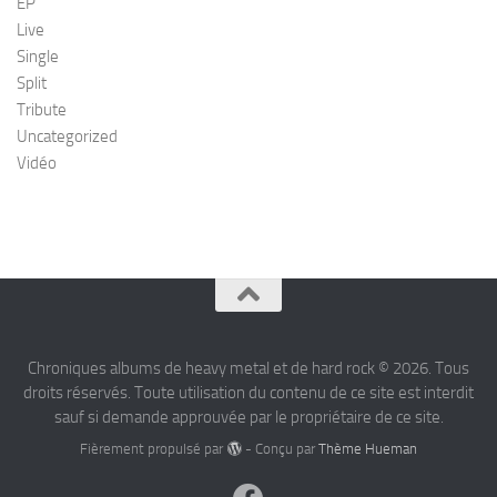
EP
Live
Single
Split
Tribute
Uncategorized
Vidéo
Chroniques albums de heavy metal et de hard rock © 2026. Tous
droits réservés. Toute utilisation du contenu de ce site est interdit
sauf si demande approuvée par le propriétaire de ce site.
Fièrement propulsé par
- Conçu par
Thème Hueman