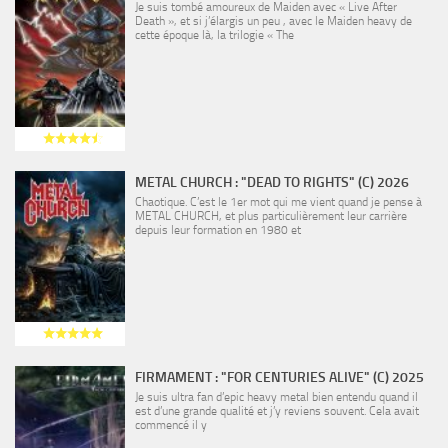
Je suis tombé amoureux de Maiden avec « Live After
Death », et si j’élargis un peu , avec le Maiden heavy de
cette époque là, la trilogie « The
METAL CHURCH : "DEAD TO RIGHTS" (C) 2026
Chaotique. C’est le 1er mot qui me vient quand je pense à
METAL CHURCH, et plus particulièrement leur carrière
depuis leur formation en 1980 et
FIRMAMENT : "FOR CENTURIES ALIVE" (C) 2025
Je suis ultra fan d’epic heavy metal bien entendu quand il
est d’une grande qualité et j’y reviens souvent. Cela avait
commencé il y