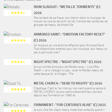
IRON SLAUGHT : "METALLIC TORMENTS" (C)
2026
Pas évident de se frayer son chemin dans la musique, de
trouver sa voie et de sortir du lot. Il existe des centaines de
groupes de heavy, de thrash &a
ARMORED SAINT : "EMOTION FACTORY RESET"
(C) 2026
J’ai toujours eu une énorme affection pour Armored Saint.
Tout d’abord bien entendu pour leur musique, leur heavy un
peu à part avec une f
NIGHT SPECTRE : "NIGHT SPECTRE" (C) 2026
Je suis tombé amoureux de Maiden avec « Live After
Death », et si j’élargis un peu , avec le Maiden heavy de
cette époque là, la trilogie « The
METAL CHURCH : "DEAD TO RIGHTS" (C) 2026
Chaotique. C’est le 1er mot qui me vient quand je pense à
METAL CHURCH, et plus particulièrement leur carrière
depuis leur formation en 1980 et
FIRMAMENT : "FOR CENTURIES ALIVE" (C) 2025
Je suis ultra fan d’epic heavy metal bien entendu quand il