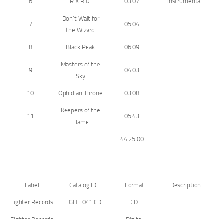
6.
R.X.R.O.
03:07
instrumental
Don’t Wait for
7.
05:04
the Wizard
8.
Black Peak
06:09
Masters of the
9.
04:03
Sky
10.
Ophidian Throne
03:08
Keepers of the
11.
05:43
Flame
44:25:00
Label
Catalog ID
Format
Description
Fighter Records
FIGHT 041 CD
CD