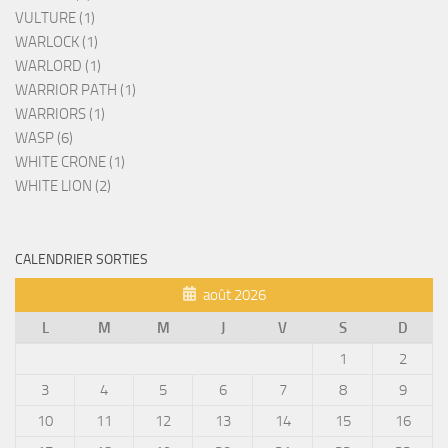
VULTURE (1)
WARLOCK (1)
WARLORD (1)
WARRIOR PATH (1)
WARRIORS (1)
WASP (6)
WHITE CRONE (1)
WHITE LION (2)
CALENDRIER SORTIES
août 2026
L
M
M
J
V
S
D
1
2
3
4
5
6
7
8
9
10
11
12
13
14
15
16