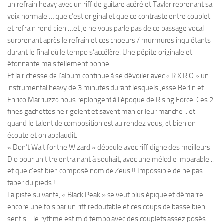
un refrain heavy avec un riff de guitare acéré et Taylor reprenant sa
voix normale ….que c’est original et que ce contraste entre couplet
et refrain rend bien …et je ne vous parle pas de ce passage vocal
surprenant après le refrain et ces choeurs / murmures inquiétants
durant le final où le tempo s’accélère. Une pépite originale et
étonnante mais tellement bonne.
Et la richesse de l’album continue à se dévoiler avec « R.X.R.O » un
instrumental heavy de 3 minutes durant lesquels Jesse Berlin et
Enrico Marriuzzo nous replongent à l’époque de Rising Force. Ces 2
fines gachettes ne rigolent et savent manier leur manche .. et
quand le talent de composition est au rendez vous, et bien on
écoute et on applaudit.
« Don’t Wait for the Wizard » déboule avec riff digne des meilleurs
Dio pour un titre entrainant à souhait, avec une mélodie imparable ..
et que c’est bien composé nom de Zeus !! Impossible de ne pas
taper du pieds !
La piste suivante, « Black Peak » se veut plus épique et démarre
encore une fois par un riff redoutable et ces coups de basse bien
sentis …le rythme est mid tempo avec des couplets assez posés