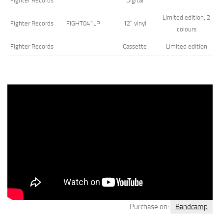
Fighter Records
Digital
Limited edition, 2
Fighter Records
FIGHT041LP
12″ vinyl
colours
Fighter Records
Cassette
Limited edition
Purchase on:
Bandcamp