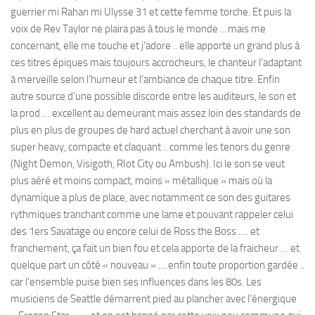
guerrier mi Rahan mi Ulysse 31 et cette femme torche. Et puis la
voix de Rev Taylor ne plaira pas à tous le monde …mais me
concernant, elle me touche et j’adore .. elle apporte un grand plus à
ces titres épiques mais toujours accrocheurs, le chanteur l’adaptant
à merveille selon l’humeur et l’ambiance de chaque titre. Enfin
autre source d’une possible discorde entre les auditeurs, le son et
la prod … excellent au demeurant mais assez loin des standards de
plus en plus de groupes de hard actuel cherchant à avoir une son
super heavy, compacte et claquant .. comme les tenors du genre
(Night Demon, Visigoth, RIot City ou Ambush). Ici le son se veut
plus aéré et moins compact, moins « métallique » mais où la
dynamique a plus de place, avec notamment ce son des guitares
rythmiques tranchant comme une lame et pouvant rappeler celui
des 1ers Savatage ou encore celui de Ross the Boss …. et
franchement, ça fait un bien fou et cela apporte de la fraicheur … et
quelque part un côté « nouveau » ….enfin toute proportion gardée ..
car l’ensemble puise bien ses influences dans les 80s. Les
musiciens de Seattle démarrent pied au plancher avec l’énergique