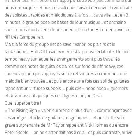
« Frozen Star » …. et on est happé par cette voix peu commune qui
nous embarque .. et puis ces soli nous faisant découvrir la virtuosité
des solistes .. rapides et mélodiques à la fois … ca va vite …et en 3
minutes le groupe pose les bases de leur musique .. et enchaine
sans temps mort avec la furie speed « Drop the Hammer » avec ce
riff très Campbellien.
Mais la force du groupe est de savoir varier les plaisirs et le
fantastique « Halls Of Insanity » en est la preuve éclatante. Un mid
tempo heavy sur lequel les arrangements sont plus travaillés
comme ces notes de guitares claires sur fond de riff heavy, ces
choeurs un peu plus appuyés sur ce refrain très accrocheur …une
mélodie bien trouvée .. et puis encore une fois ces soli de guitares
rappelant un virtuose suédois … puis ces « hooo hooo » guerriers
et Rev poussant quelques cris dignes d’un Jon Oliva.
Quel superbe titre !
« The Rising Sign » va en surprendre plus d’un … commençant avec
ces arpèges et licks de guitares magnifiques …et puis cette voix
grave surprenante de Mr Taylor rappelant Nick Holmes ou encore
Peter Steele … on ne s’attendait pas à cela .. et puis contraste, arrive