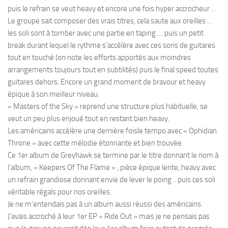
puis le refrain se veut heavy et encore une fois hyper accrocheur …
Le groupe sait composer des vrais titres, cela saute aux oreilles …
les soli sont à tomber avec une partie en taping … puis un petit
break durant lequel le rythme s’accélère avec ces sons de guitares
tout en touché (on note les efforts apportés aux moindres
arrangements toujours tout en subtilités) puis le final speed toutes
guitares dehors. Encore un grand moment de bravour et heavy
épique à son meilleur niveau.
« Masters of the Sky » reprend une structure plus habituelle, se
veut un peu plus enjoué tout en restant bien heavy.
Les américains accélère une dernière foisle tempo avec « Ophidian
Throne » avec cette mélodie étonnante et bien trouvée.
Ce 1er album de Greyhawk se termine par le titre donnant le nom à
l’album, « Keepers Of The Flame » , pièce épique lente, heavy avec
un refrain grandiose donnant envie de lever le poing .. puis ces soli
véritable régals pour nos oreilles.
Je ne m’entendais pas à un album aussi réussi des américains.
J’avais accroché à leur 1er EP « Ride Out » mais je ne pensais pas