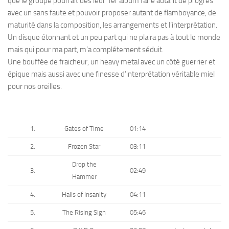
que le groupe pourrait dès leur 1er album faire autant de progrès
avec un sans faute et pouvoir proposer autant de flamboyance, de
maturité dans la composition, les arrangements et l’interprétation.
Un disque étonnant et un peu part qui ne plaira pas à tout le monde
mais qui pour ma part, m’a complétement séduit.
Une bouffée de fraicheur, un heavy metal avec un côté guerrier et
épique mais aussi avec une finesse d’interprétation véritable miel
pour nos oreilles.
1.
Gates of Time
01:14
2.
Frozen Star
03:11
Drop the
3.
02:49
Hammer
4.
Halls of Insanity
04:11
5.
The Rising Sign
05:46