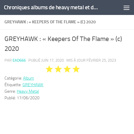
Chroniques albums de heavy metal et de hard rock
Skip to content
GREYHAWK : « KEEPERS OF THE FLAME » (C) 2020
GREYHAWK : « Keepers Of The Flame » (c)
2020
PAR
EAD666
· PUBLIÉ
JUIN 17, 2020
· MIS À JOUR
FÉVRIER 25, 2023
Catégorie:
Album
Étiquette:
GREYHAWK
Genre:
Heavy Metal
Publié:
17/06/2020