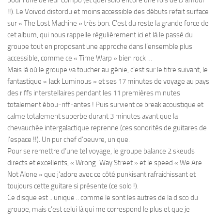
!!). Le Voivod distordu et moins accessible des débuts refait surface
sur « The Lost Machine » très bon. C’est du reste la grande force de
cet album, qui nous rappelle régulièrement ici et là le passé du
groupe tout en proposant une approche dans l’ensemble plus
accessible, comme ce « Time Warp » bien rock …
Mais là où le groupe va toucher au génie, c’est sur le titre suivant, le
fantastique « Jack Luminous » et ses 17 minutes de voyage au pays
des riffs interstellaires pendant les 11 premières minutes
totalement ébou-riff-antes ! Puis survient ce break acoustique et
calme totalement superbe durant 3 minutes avant que la
chevauchée intergalactique reprenne (ces sonorités de guitares de
l’espace !!). Un pur chef d’oeuvre, unique.
Pour se remettre d’une tel voyage, le groupe balance 2 skeuds
directs et excellents, « Wrong-Way Street » et le speed « We Are
Not Alone » que j’adore avec ce côté punkisant rafraichissant et
toujours cette guitare si présente (ce solo !).
Ce disque est .. unique .. comme le sont les autres de la disco du
groupe, mais c’est celui là qui me correspond le plus et que je