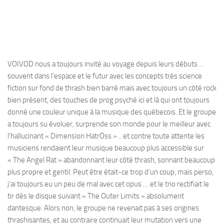
VOIVOD nous a toujours invité au voyage depuis leurs débuts …
souvent dans l’espace et le futur avec les concepts très science
fiction sur fond de thrash bien barré mais avec toujours un côté rock
bien présent, des touches de prog psyché ici et là qui ont toujours
donné une couleur unique à la musique des québecois. Et le groupe
a toujours su évoluer, surprende son monde pour le meilleur avec
l’hallucinant « Dimension HatrÖss » .. et contre toute attente les
musiciens rendaient leur musique beaucoup plus accessible sur
« The Angel Rat » abandonnant leur côté thrash, sonnant beaucoup
plus propre et gentil. Peut être était-ce trop d’un coup, mais perso,
j’ai toujours eu un peu de mal avec cet opus … et le trio rectifiait le
tir dès le disque suivant « The Outer Limits » absolument
dantesque. Alors non, le groupe ne revenait pas à ses origines
thrashisantes, et au contraire continuait leur mutation vers une