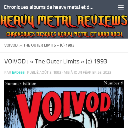
Chroniques albums de heavy metal et de hard rock
Skip to content
VOIVOD : « THE OUTER LIMITS » (C) 1993
VOIVOD : « The Outer Limits » (c) 1993
PAR
EAD666
· PUBLIÉ
AOÛT 3, 1993
· MIS À JOUR
FÉVRIER 26, 2023