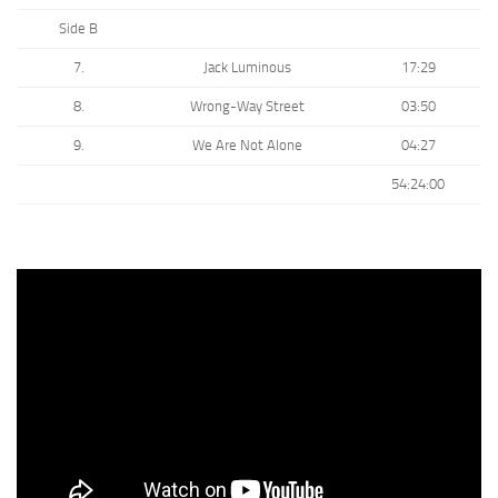
Side B
7.
Jack Luminous
17:29
8.
Wrong-Way Street
03:50
9.
We Are Not Alone
04:27
54:24:00