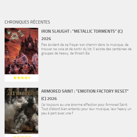
CHRONIQUES RÉCENTES
IRON SLAUGHT : "METALLIC TORMENTS" (C)
2026
Pas évident de se frayer son chemin dans la musique, de
trouver sa voie et de sortir du lot. Il existe des centaines de
groupes de heavy, de thrash &a
ARMORED SAINT : "EMOTION FACTORY RESET"
(C) 2026
J’ai toujours eu une énorme affection pour Armored Saint.
Tout d’abord bien entendu pour leur musique, leur heavy un
peu à part avec une f