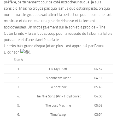
préfère, certainement pour ce côté accrocheur auquel je suis
sensible. Mais ne croyez pas que la musique est simpliste, oh que
non … mais le groupe avait atteint la perfection pour tisser une toile
musicale et de notes d’une grande richesse et tellement
accrocheuses. Un mot également sur le son et la prod de « The
Outer Limits » faisant beaucoup pour la réussite de l’album, à la fois
puissante et d’une clareté parfaite.
Un très très grand disque (et en plus il est approuvé par Bruce
Dickinson
).
Side A
1.
Fix My Heart
04:57
2.
Moonbeam Rider
04:11
3.
Le pont noir
05:43
4.
The Nile Song (Pink Floyd cover)
04:00
5.
The Lost Machine
05:53
6.
Time Warp
03:54