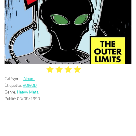
Catégorie:
Album
Étiquette:
VOIVOD
Genre:
Heavy Metal
Publié:
03/08/1993