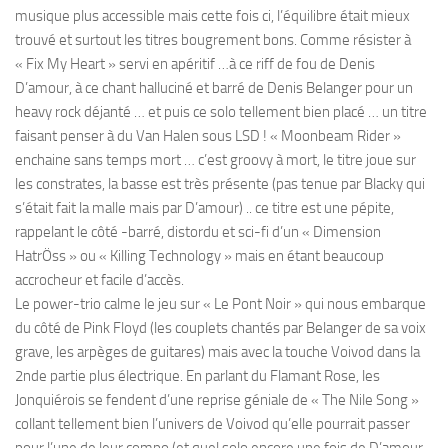
musique plus accessible mais cette fois ci, l’équilibre était mieux
trouvé et surtout les titres bougrement bons. Comme résister à
« Fix My Heart » servi en apéritif …à ce riff de fou de Denis
D’amour, à ce chant halluciné et barré de Denis Belanger pour un
heavy rock déjanté … et puis ce solo tellement bien placé … un titre
faisant penser à du Van Halen sous LSD ! « Moonbeam Rider »
enchaine sans temps mort … c’est groovy à mort, le titre joue sur
les constrates, la basse est très présente (pas tenue par Blacky qui
s’était fait la malle mais par D’amour) .. ce titre est une pépite,
rappelant le côté -barré, distordu et sci-fi d’un « Dimension
HatrÖss » ou « Killing Technology » mais en étant beaucoup
accrocheur et facile d’accès.
Le power-trio calme le jeu sur « Le Pont Noir » qui nous embarque
du côté de Pink Floyd (les couplets chantés par Belanger de sa voix
grave, les arpèges de guitares) mais avec la touche Voivod dans la
2nde partie plus électrique. En parlant du Flamant Rose, les
Jonquiérois se fendent d’une reprise géniale de « The Nile Song »
collant tellement bien l’univers de Voivod qu’elle pourrait passer
pour l’une de leur compo (et quel solo encore une fois de D’amour