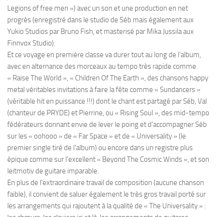
Legions of free men ») avec un son et une production en net
progrès (enregistré dans le studio de Séb mais également aux
Yukio Studios par Bruno Fish, et masterisé par Mika Jussila aux
Finnvox Studio).
Et ce voyage en première classe va durer tout au long de l’album,
avec en alternance des morceaux au tempo très rapide comme
« Raise The World », « Children Of The Earth », des chansons happy
metal véritables invitations à faire la fête comme « Sundancers »
(véritable hit en puissance !!!) dont le chant est partagé par Séb, Val
(chanteur de PRYDE) et Pierrine, ou « Rising Soul », des mid-tempo
fédérateurs donnant envie de lever le poing et d’accompagner Séb
sur les « oohooo » de « Far Space » et de « Universality » (le
premier single tiré de l’album) ou encore dans un registre plus
épique comme sur l’excellent « Beyond The Cosmic Winds », et son
leitmotiv de guitare imparable.
En plus de l’extraordinaire travail de composition (aucune chanson
faible), il convient de saluer également le très gros travail porté sur
les arrangements qui rajoutent à la qualité de « The Universality » :