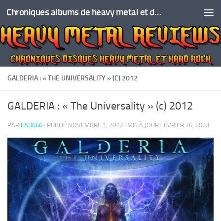
Chroniques albums de heavy metal et de hard rock
Skip to content
GALDERIA : « THE UNIVERSALITY » (C) 2012
GALDERIA : « The Universality » (c) 2012
PAR
EAD666
· PUBLIÉ
NOVEMBRE 1, 2012
· MIS À JOUR
FÉVRIER 26, 2023