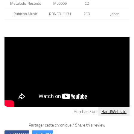
Metalodic Records
MLC009
CD
Rubicon Music
RBNCD-1131
2CD
Japan
Purchase on:
BandWebsite
Partager cette chronique / Share this review