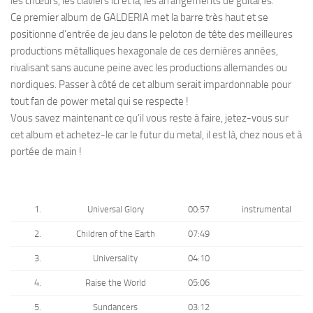
les chœurs, les claviers ici et là, les arrangements de guitares.
Ce premier album de GALDERIA met la barre très haut et se
positionne d’entrée de jeu dans le peloton de tête des meilleures
productions métalliques hexagonale de ces dernières années,
rivalisant sans aucune peine avec les productions allemandes ou
nordiques. Passer à côté de cet album serait impardonnable pour
tout fan de power metal qui se respecte !
Vous savez maintenant ce qu’il vous reste à faire, jetez-vous sur
cet album et achetez-le car le futur du metal, il est là, chez nous et à
portée de main !
1.
Universal Glory
00:57
instrumental
2.
Children of the Earth
07:49
3.
Universality
04:10
4.
Raise the World
05:06
5.
Sundancers
03:12