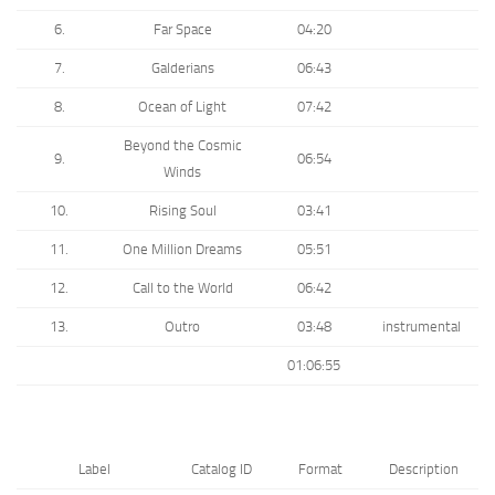
6.
Far Space
04:20
7.
Galderians
06:43
8.
Ocean of Light
07:42
Beyond the Cosmic
9.
06:54
Winds
10.
Rising Soul
03:41
11.
One Million Dreams
05:51
12.
Call to the World
06:42
13.
Outro
03:48
instrumental
01:06:55
Label
Catalog ID
Format
Description