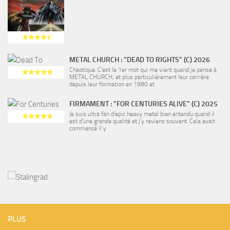
METAL CHURCH : "DEAD TO RIGHTS" (C) 2026
Chaotique. C’est le 1er mot qui me vient quand je pense à
METAL CHURCH, et plus particulièrement leur carrière
depuis leur formation en 1980 et
FIRMAMENT : "FOR CENTURIES ALIVE" (C) 2025
Je suis ultra fan d’epic heavy metal bien entendu quand il
est d’une grande qualité et j’y reviens souvent. Cela avait
commencé il y
PLUS