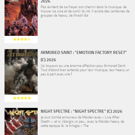
2026
Pas évident de se frayer son chemin dans la musique, de
trouver sa voie et de sortir du lot. Il existe des centaines de
groupes de heavy, de thrash &a
ARMORED SAINT : "EMOTION FACTORY RESET"
(C) 2026
J’ai toujours eu une énorme affection pour Armored Saint.
Tout d’abord bien entendu pour leur musique, leur heavy un
peu à part avec une f
NIGHT SPECTRE : "NIGHT SPECTRE" (C) 2026
Je suis tombé amoureux de Maiden avec « Live After
Death », et si j’élargis un peu , avec le Maiden heavy de
cette époque là, la trilogie « The