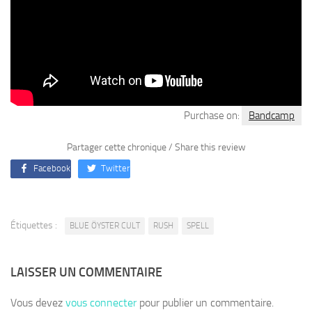
Purchase on:
Bandcamp
Partager cette chronique / Share this review
Facebook
Twitter
Étiquettes :
BLUE ÖYSTER CULT
RUSH
SPELL
LAISSER UN COMMENTAIRE
Vous devez
vous connecter
pour publier un commentaire.