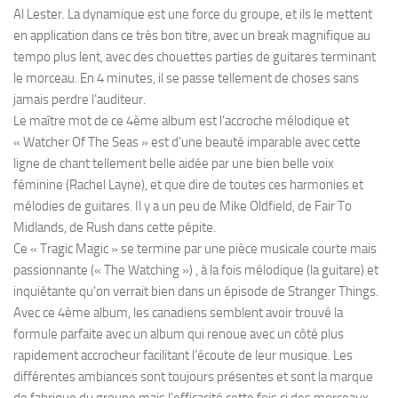
Al Lester. La dynamique est une force du groupe, et ils le mettent
en application dans ce très bon titre, avec un break magnifique au
tempo plus lent, avec des chouettes parties de guitares terminant
le morceau. En 4 minutes, il se passe tellement de choses sans
jamais perdre l’auditeur.
Le maître mot de ce 4ème album est l’accroche mélodique et
« Watcher Of The Seas » est d’une beauté imparable avec cette
ligne de chant tellement belle aidée par une bien belle voix
féminine (Rachel Layne), et que dire de toutes ces harmonies et
mélodies de guitares. Il y a un peu de Mike Oldfield, de Fair To
Midlands, de Rush dans cette pépite.
Ce « Tragic Magic » se termine par une pièce musicale courte mais
passionnante (« The Watching ») , à la fois mélodique (la guitare) et
inquiétante qu’on verrait bien dans un épisode de Stranger Things.
Avec ce 4ème album, les canadiens semblent avoir trouvé la
formule parfaite avec un album qui renoue avec un côté plus
rapidement accrocheur facilitant l’écoute de leur musique. Les
différentes ambiances sont toujours présentes et sont la marque
de fabrique du groupe mais l’efficacité cette fois ci des morceaux