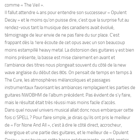
comme « The Veil ».
Il fallut attendre 4 ans pour entendre son successeur « Opulent
Decay » et le moins qu’on puisse dire, c’est que la surprise fut au
rendez-vous tant la musique des canadiens avait évolué,
témoignage de leur envie de ne pas faire du sur place. C’est
frappant dès la 1ere écoute de cet opus avec un son beaucoup
moins estampillé heavy metal. La distorsion des guitares y est bien
moins présente, la basse est mise clairement en avant et
l’ambiance des titres nous plongeait souvent du côté de la new
wave anglaise du début des 80s. On pensait de temps en temps à
The Cure, les atmosphères mélancoliques et passages
instrumentaux favorisant les ambiances remplaçaient les parties de
guitares NWOBHM de l’album précédent. Pas évident de s’y faire,
mais le résultat était très réussi mais moins facile d’accès.
Dans quel nouvel univers musical allait donc nous embarquer cette
fois ci SPELL ? Pour faire simple, je dirais qu’ils ont pris le meilleur
de « For None And All », c’est à dire le côté direct, accrocheur,
énergique et une partie des guitares, et le meilleur de « Opulent
Decay » avec toujours cette basse prédominante, ce côté anglais