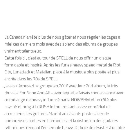
La Canada n’arrête plus de nous gâter et nous régaler les cages à
miel ces derniers mois avec des splendides albums de groupes
vraiment talentueux.
Cette fois ci , c’est au tour de SPELL de nous offrir un disque
formidable et inspiré. Après les furies heavy speed metal de Riot
City, Lunattack et Metalian, place à la musique plus posée et plus
ancrée dans les 70s de SPELL.
J’avais découvert le groupe en 2016 avec leur 2nd album, le très
réussi « For None And All » avec lequel je faisais connaissance avec
ce mélange de heavy influencé par la NOWBHM et un côté plus
psyché et prog à la RUSH le tout restant assez immédiat et
accrocheur. Les guitares étaient aux avants postes avec de
nombreuses parties en harmonies, et la distorsion des guitares
rythmiques rendant l’ensemble heavy. Difficile de résister à un titre