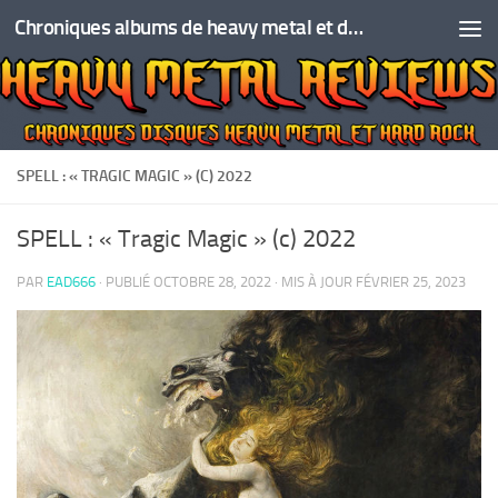
Chroniques albums de heavy metal et de hard rock
Skip to content
SPELL : « TRAGIC MAGIC » (C) 2022
SPELL : « Tragic Magic » (c) 2022
PAR
EAD666
· PUBLIÉ
OCTOBRE 28, 2022
· MIS À JOUR
FÉVRIER 25, 2023