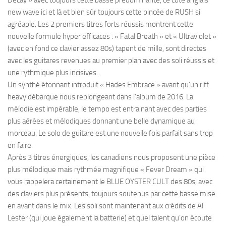
new wave ici et là et bien sûr toujours cette pincée de RUSH si
agréable. Les 2 premiers titres forts réussis montrent cette
nouvelle formule hyper efficaces : « Fatal Breath » et « Ultraviolet »
(avec en fond ce clavier assez 80s) tapent de mille, sont directes
avec les guitares revenues au premier plan avec des soli réussis et
une rythmique plus incisives.
Un synthé étonnant introduit « Hades Embrace » avant qu’un riff
heavy débarque nous replongeant dans l’album de 2016. La
mélodie est impérable, le tempo est entrainant avec des parties
plus aérées et mélodiques donnant une belle dynamique au
morceau. Le solo de guitare est une nouvelle fois parfait sans trop
en faire.
Après 3 titres énergiques, les canadiens nous proposent une pièce
plus mélodique mais rythmée magnifique « Fever Dream » qui
vous rappelera certainement le BLUE OYSTER CULT des 80s, avec
des claviers plus présents, toujours soutenus par cette basse mise
en avant dans le mix. Les soli sont maintenant aux crédits de Al
Lester (qui joue également la batterie) et quel talent qu’on écoute