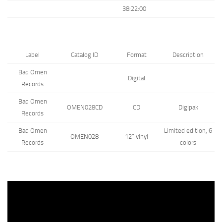
38:22:00
Label
Catalog ID
Format
Description
Bad Omen
Digital
Records
Bad Omen
OMEN028CD
CD
Digipak
Records
Bad Omen
Limited edition, 6
OMEN028
12″ vinyl
Records
colors