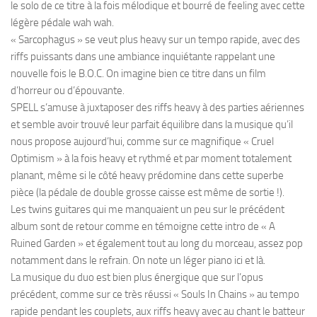
le solo de ce titre à la fois mélodique et bourré de feeling avec cette
légère pédale wah wah.
« Sarcophagus » se veut plus heavy sur un tempo rapide, avec des
riffs puissants dans une ambiance inquiétante rappelant une
nouvelle fois le B.O.C. On imagine bien ce titre dans un film
d’horreur ou d’épouvante.
SPELL s’amuse à juxtaposer des riffs heavy à des parties aériennes
et semble avoir trouvé leur parfait équilibre dans la musique qu’il
nous propose aujourd’hui, comme sur ce magnifique « Cruel
Optimism » à la fois heavy et rythmé et par moment totalement
planant, même si le côté heavy prédomine dans cette superbe
pièce (la pédale de double grosse caisse est même de sortie !).
Les twins guitares qui me manquaient un peu sur le précédent
album sont de retour comme en témoigne cette intro de « A
Ruined Garden » et également tout au long du morceau, assez pop
notamment dans le refrain. On note un léger piano ici et là.
La musique du duo est bien plus énergique que sur l’opus
précédent, comme sur ce très réussi « Souls In Chains » au tempo
rapide pendant les couplets, aux riffs heavy avec au chant le batteur