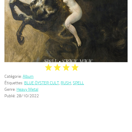
Catégorie:
Album
Étiquettes:
BLUE ÖYSTER CULT
,
RUSH
,
SPELL
Genre:
Heavy Metal
Publié:
28/10/2022