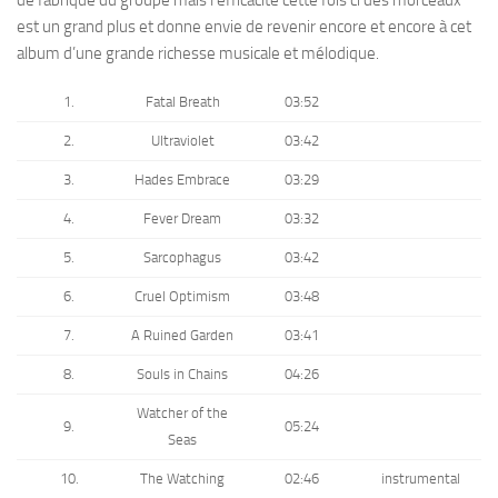
est un grand plus et donne envie de revenir encore et encore à cet
album d’une grande richesse musicale et mélodique.
1.
Fatal Breath
03:52
2.
Ultraviolet
03:42
3.
Hades Embrace
03:29
4.
Fever Dream
03:32
5.
Sarcophagus
03:42
6.
Cruel Optimism
03:48
7.
A Ruined Garden
03:41
8.
Souls in Chains
04:26
Watcher of the
9.
05:24
Seas
10.
The Watching
02:46
instrumental