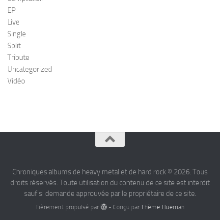
EP
Live
Single
Split
Tribute
Uncategorized
Vidéo
Chroniques albums de heavy metal et de hard rock © 2026. Tous
droits réservés. Toute utilisation du contenu de ce site est interdit
sauf si demande approuvée par le propriétaire de ce site.
Fièrement propulsé par
- Conçu par
Thème Hueman