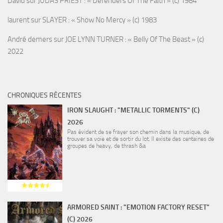
David
sur
JUDAS PRIEST : « Defenders Of The Faith » (c) 1984
laurent
sur
SLAYER : « Show No Mercy » (c) 1983
André demers
sur
JOE LYNN TURNER : « Belly Of The Beast » (c)
2022
CHRONIQUES RÉCENTES
IRON SLAUGHT : "METALLIC TORMENTS" (C)
2026
Pas évident de se frayer son chemin dans la musique, de
trouver sa voie et de sortir du lot. Il existe des centaines de
groupes de heavy, de thrash &a
ARMORED SAINT : "EMOTION FACTORY RESET"
(C) 2026