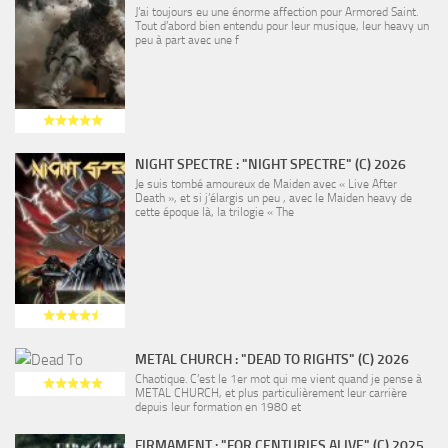
J’ai toujours eu une énorme affection pour Armored Saint.
Tout d’abord bien entendu pour leur musique, leur heavy un
peu à part avec une f
NIGHT SPECTRE : "NIGHT SPECTRE" (C) 2026
Je suis tombé amoureux de Maiden avec « Live After
Death », et si j’élargis un peu , avec le Maiden heavy de
cette époque là, la trilogie « The
METAL CHURCH : "DEAD TO RIGHTS" (C) 2026
Chaotique. C’est le 1er mot qui me vient quand je pense à
METAL CHURCH, et plus particulièrement leur carrière
depuis leur formation en 1980 et
FIRMAMENT : "FOR CENTURIES ALIVE" (C) 2025