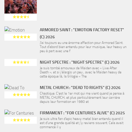
ARMORED SAINT : "EMOTION FACTORY RESET"
(C) 2026
J’ai toujours eu une énorme affection pour Armored Saint.
Tout d’abord bien entendu pour leur musique, leur heavy un
peu à part avec une f
NIGHT SPECTRE : "NIGHT SPECTRE" (C) 2026
Je suis tombé amoureux de Maiden avec « Live After
Death », et si j’élargis un peu , avec le Maiden heavy de
cette époque là, la trilogie « The
METAL CHURCH : "DEAD TO RIGHTS" (C) 2026
Chaotique. C’est le 1er mot qui me vient quand je pense à
METAL CHURCH, et plus particulièrement leur carrière
depuis leur formation en 1980 et
FIRMAMENT : "FOR CENTURIES ALIVE" (C) 2025
Je suis ultra fan d’epic heavy metal bien entendu quand il
est d’une grande qualité et j’y reviens souvent. Cela avait
commencé il y