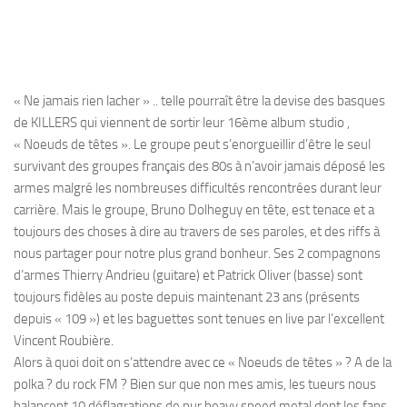
« Ne jamais rien lacher » .. telle pourraît être la devise des basques
de KILLERS qui viennent de sortir leur 16ème album studio ,
« Noeuds de têtes ». Le groupe peut s’enorgueillir d’être le seul
survivant des groupes français des 80s à n’avoir jamais déposé les
armes malgré les nombreuses difficultés rencontrées durant leur
carrière. Mais le groupe, Bruno Dolheguy en tête, est tenace et a
toujours des choses à dire au travers de ses paroles, et des riffs à
nous partager pour notre plus grand bonheur. Ses 2 compagnons
d’armes Thierry Andrieu (guitare) et Patrick Oliver (basse) sont
toujours fidèles au poste depuis maintenant 23 ans (présents
depuis « 109 ») et les baguettes sont tenues en live par l’excellent
Vincent Roubière.
Alors à quoi doit on s’attendre avec ce « Noeuds de têtes » ? A de la
polka ? du rock FM ? Bien sur que non mes amis, les tueurs nous
balancent 10 déflagrations de pur heavy speed metal dont les fans