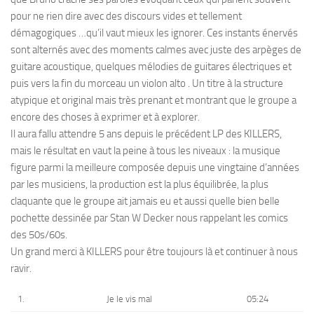
pour ne rien dire avec des discours vides et tellement
démagogiques …qu’il vaut mieux les ignorer. Ces instants énervés
sont alternés avec des moments calmes avec juste des arpèges de
guitare acoustique, quelques mélodies de guitares électriques et
puis vers la fin du morceau un violon alto . Un titre à la structure
atypique et original mais très prenant et montrant que le groupe a
encore des choses à exprimer et à explorer.
Il aura fallu attendre 5 ans depuis le précédent LP des KILLERS,
mais le résultat en vaut la peine à tous les niveaux : la musique
figure parmi la meilleure composée depuis une vingtaine d’années
par les musiciens, la production est la plus équilibrée, la plus
claquante que le groupe ait jamais eu et aussi quelle bien belle
pochette dessinée par
Stan W Decker
nous rappelant les comics
des 50s/60s.
Un grand merci à KILLERS pour être toujours là et continuer à nous
ravir.
1.
Je le vis mal
05:24