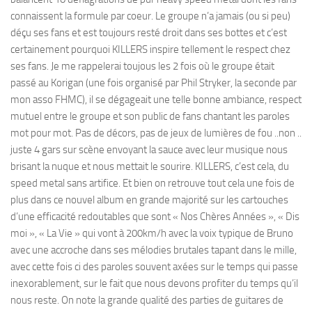
connaissent la formule par coeur. Le groupe n’a jamais (ou si peu)
déçu ses fans et est toujours resté droit dans ses bottes et c’est
certainement pourquoi KILLERS inspire tellement le respect chez
ses fans. Je me rappelerai toujous les 2 fois où le groupe était
passé au Korigan (une fois organisé par Phil Stryker, la seconde par
mon asso FHMC), il se dégageait une telle bonne ambiance, respect
mutuel entre le groupe et son public de fans chantant les paroles
mot pour mot. Pas de décors, pas de jeux de lumières de fou ..non ..
juste 4 gars sur scène envoyant la sauce avec leur musique nous
brisant la nuque et nous mettait le sourire. KILLERS, c’est cela, du
speed metal sans artifice. Et bien on retrouve tout cela une fois de
plus dans ce nouvel album en grande majorité sur les cartouches
d’une efficacité redoutables que sont « Nos Chères Années », « Dis
moi », « La Vie » qui vont à 200km/h avec la voix typique de Bruno
avec une accroche dans ses mélodies brutales tapant dans le mille,
avec cette fois ci des paroles souvent axées sur le temps qui passe
inexorablement, sur le fait que nous devons profiter du temps qu’il
nous reste. On note la grande qualité des parties de guitares de