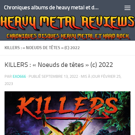
Chroniques albums de heavy metal et de hard rock
Skip to content
KILLERS : « NOEUDS DE TÊTES » (C) 2022
KILLERS : « Noeuds de têtes » (c) 2022
PAR
EAD666
· PUBLIÉ
SEPTEMBRE 13, 2022
· MIS À JOUR
FÉVRIER 25,
2023