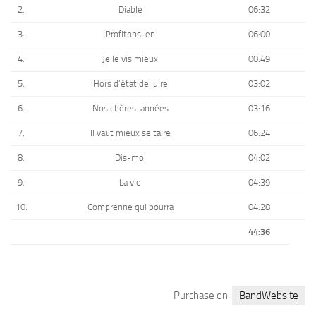
2.
Diable
06:32
3.
Profitons-en
06:00
4.
Je le vis mieux
00:49
5.
Hors d’état de luire
03:02
6.
Nos chères-années
03:16
7.
Il vaut mieux se taire
06:24
8.
Dis-moi
04:02
9.
La vie
04:39
10.
Comprenne qui pourra
04:28
44:36
Purchase on:
BandWebsite