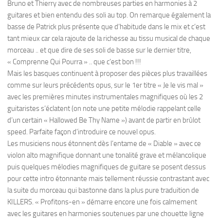
Bruno et Thierry avec de nombreuses parties en harmonies à 2
guitares et bien entendu des soli au top. On remarque également la
basse de Patrick plus présente que d’habitude dans le mix et c’est
tant mieux car cela rajoute de la richesse au tissu musical de chaque
morceau .. et que dire de ses soli de basse sur le dernier titre,
« Comprenne Qui Pourra » .. que c’est bon !!!
Mais les basques continuent à proposer des pièces plus travaillées
comme sur leurs précédents opus, sur le 1er titre « Je le vis mal »
avec les premières minutes instrumentales magnifiques où les 2
guitaristes s’éclatent (on note une petite mélodie rappelant celle
d’un certain « Hallowed Be Thy Name ») avant de partir en brûlot
speed. Parfaite façon d’introduire ce nouvel opus.
Les musiciens nous étonnent dès l’entame de « Diable » avec ce
violon alto magnifique donnant une tonalité grave et mélancolique
puis quelques mélodies magnifiques de guitare se posent dessus
pour cette intro étonnante mais tellement réussie contrastant avec
la suite du morceau qui bastonne dans la plus pure traduition de
KILLERS. « Profitons-en » démarre encore une fois calmement
avec les guitares en harmonies soutenues par une chouette ligne