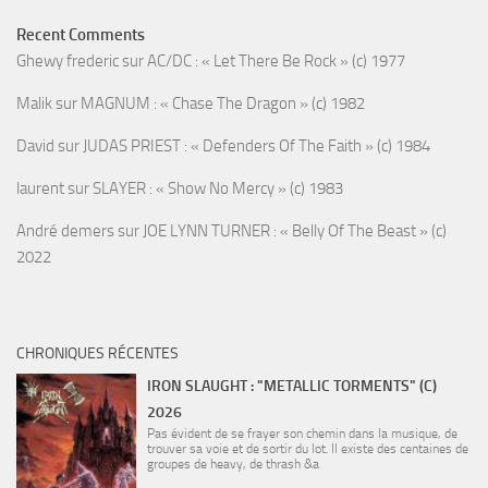
Recent Comments
Ghewy frederic
sur
AC/DC : « Let There Be Rock » (c) 1977
Malik
sur
MAGNUM : « Chase The Dragon » (c) 1982
David
sur
JUDAS PRIEST : « Defenders Of The Faith » (c) 1984
laurent
sur
SLAYER : « Show No Mercy » (c) 1983
André demers
sur
JOE LYNN TURNER : « Belly Of The Beast » (c)
2022
CHRONIQUES RÉCENTES
IRON SLAUGHT : "METALLIC TORMENTS" (C)
2026
Pas évident de se frayer son chemin dans la musique, de
trouver sa voie et de sortir du lot. Il existe des centaines de
groupes de heavy, de thrash &a