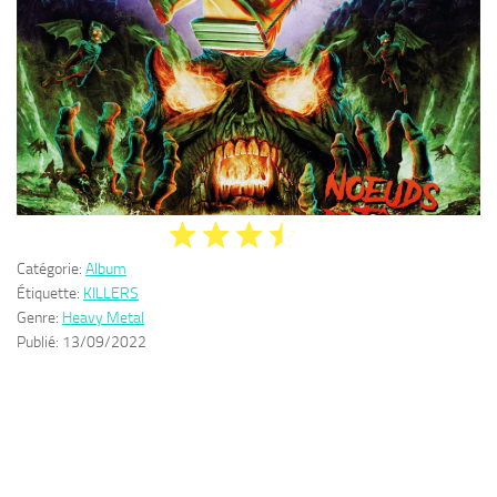
Catégorie:
Album
Étiquette:
KILLERS
Genre:
Heavy Metal
Publié:
13/09/2022