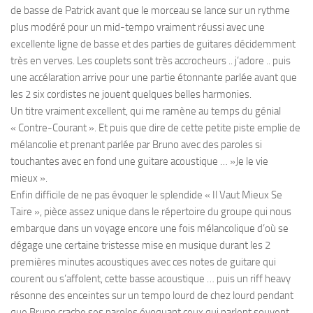
de basse de Patrick avant que le morceau se lance sur un rythme
plus modéré pour un mid-tempo vraiment réussi avec une
excellente ligne de basse et des parties de guitares décidemment
très en verves. Les couplets sont très accrocheurs .. j’adore .. puis
une accélaration arrive pour une partie étonnante parlée avant que
les 2 six cordistes ne jouent quelques belles harmonies.
Un titre vraiment excellent, qui me ramène au temps du
génial
« Contre-Courant ». Et puis que dire de cette petite piste emplie de
mélancolie et prenant parlée par Bruno avec des paroles si
touchantes avec en fond une guitare acoustique … »Je le vie
mieux ».
Enfin difficile de ne pas évoquer le splendide « Il Vaut Mieux Se
Taire », pièce assez unique dans le répertoire du groupe qui nous
embarque dans un voyage encore une fois mélancolique d’où se
dégage une certaine tristesse mise en musique durant les 2
premières minutes acoustiques avec ces notes de guitare qui
courent ou s’affolent, cette basse acoustique … puis un riff heavy
résonne des enceintes sur un tempo lourd de chez lourd pendant
que Bruno crache ses paroles évoquant ceux qui parlent souvent