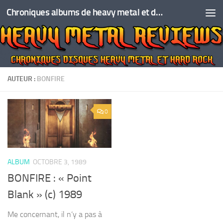
Chroniques albums de heavy metal et de hard rock
Skip to content
AUTEUR :
BONFIRE
0
ALBUM
OCTOBRE 3, 1989
BONFIRE : « Point
Blank » (c) 1989
Me concernant, il n’y a pas à