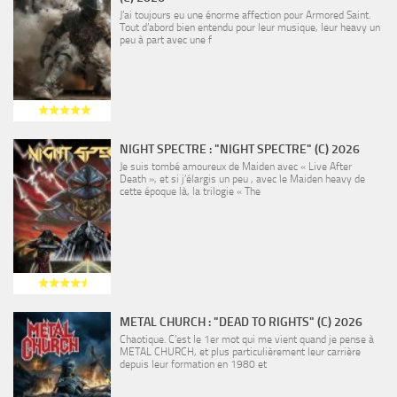
J’ai toujours eu une énorme affection pour Armored Saint.
Tout d’abord bien entendu pour leur musique, leur heavy un
peu à part avec une f
NIGHT SPECTRE : "NIGHT SPECTRE" (C) 2026
Je suis tombé amoureux de Maiden avec « Live After
Death », et si j’élargis un peu , avec le Maiden heavy de
cette époque là, la trilogie « The
METAL CHURCH : "DEAD TO RIGHTS" (C) 2026
Chaotique. C’est le 1er mot qui me vient quand je pense à
METAL CHURCH, et plus particulièrement leur carrière
depuis leur formation en 1980 et