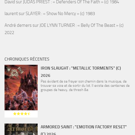
David
sur
JUDAS PRIEST : « Defenders Of The Faith » (c) 1984
laurent
sur
SLAYER : « Show No Mercy » (c) 1983
André demers
sur
JOE LYNN TURNER : « Belly Of The Beast » (c)
2022
CHRONIQUES RÉCENTES
IRON SLAUGHT : "METALLIC TORMENTS" (C)
2026
Pas évident de se frayer son chemin dans la musique, de
trouver sa voie et de sortir du lot. Il existe des centaines de
groupes de heavy, de thrash &a
ARMORED SAINT : "EMOTION FACTORY RESET"
(C) 2026