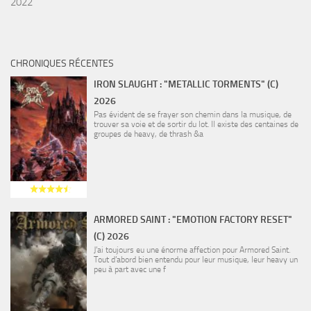
2022
CHRONIQUES RÉCENTES
IRON SLAUGHT : "METALLIC TORMENTS" (C)
2026
Pas évident de se frayer son chemin dans la musique, de
trouver sa voie et de sortir du lot. Il existe des centaines de
groupes de heavy, de thrash &a
ARMORED SAINT : "EMOTION FACTORY RESET"
(C) 2026
J’ai toujours eu une énorme affection pour Armored Saint.
Tout d’abord bien entendu pour leur musique, leur heavy un
peu à part avec une f