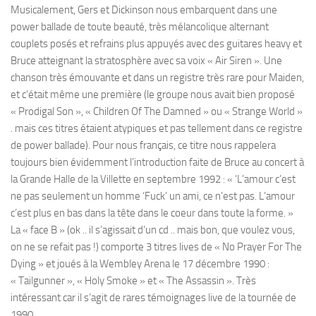
Musicalement, Gers et Dickinson nous embarquent dans une
power ballade de toute beauté, très mélancolique alternant
couplets posés et refrains plus appuyés avec des guitares heavy et
Bruce atteignant la stratosphère avec sa voix « Air Siren ». Une
chanson très émouvante et dans un registre très rare pour Maiden,
et c’était même une première (le groupe nous avait bien proposé
« Prodigal Son », « Children Of The Damned » ou « Strange World »
. mais ces titres étaient atypiques et pas tellement dans ce registre
de power ballade). Pour nous français, ce titre nous rappelera
toujours bien évidemment l’introduction faite de Bruce au concert à
la Grande Halle de la Villette en septembre 1992 : « ‘L’amour c’est
ne pas seulement un homme ‘Fuck’ un ami, ce n’est pas. L’amour
c’est plus en bas dans la tête dans le coeur dans toute la forme. »
La « face B » (ok .. il s’agissait d’un cd .. mais bon, que voulez vous,
on ne se refait pas !) comporte 3 titres lives de « No Prayer For The
Dying » et joués à la Wembley Arena le 17 décembre 1990 :
« Tailgunner », « Holy Smoke » et « The Assassin ». Très
intéressant car il s’agit de rares témoignages live de la tournée de
1990.