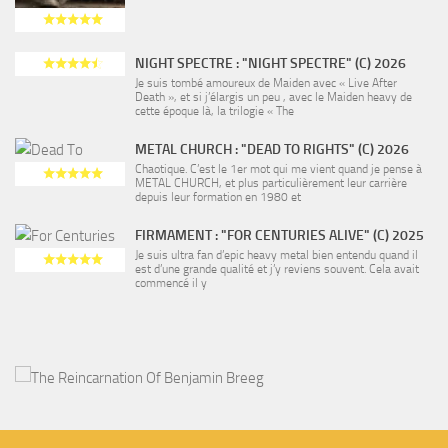
NIGHT SPECTRE : "NIGHT SPECTRE" (C) 2026
Je suis tombé amoureux de Maiden avec « Live After
Death », et si j’élargis un peu , avec le Maiden heavy de
cette époque là, la trilogie « The
METAL CHURCH : "DEAD TO RIGHTS" (C) 2026
Chaotique. C’est le 1er mot qui me vient quand je pense à
METAL CHURCH, et plus particulièrement leur carrière
depuis leur formation en 1980 et
FIRMAMENT : "FOR CENTURIES ALIVE" (C) 2025
Je suis ultra fan d’epic heavy metal bien entendu quand il
est d’une grande qualité et j’y reviens souvent. Cela avait
commencé il y