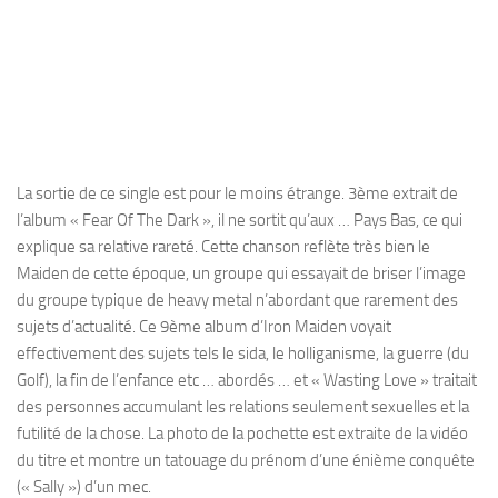
La sortie de ce single est pour le moins étrange. 3ème extrait de
l’album « Fear Of The Dark », il ne sortit qu’aux … Pays Bas, ce qui
explique sa relative rareté. Cette chanson reflète très bien le
Maiden de cette époque, un groupe qui essayait de briser l’image
du groupe typique de heavy metal n’abordant que rarement des
sujets d’actualité. Ce 9ème album d’Iron Maiden voyait
effectivement des sujets tels le sida, le holliganisme, la guerre (du
Golf), la fin de l’enfance etc … abordés … et « Wasting Love » traitait
des personnes accumulant les relations seulement sexuelles et la
futilité de la chose. La photo de la pochette est extraite de la vidéo
du titre et montre un tatouage du prénom d’une énième conquête
(« Sally ») d’un mec.