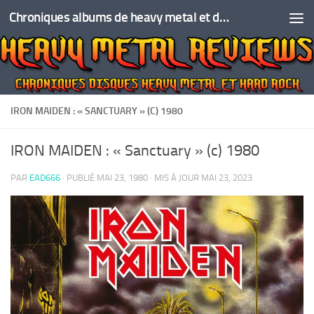
Chroniques albums de heavy metal et de hard rock
Skip to content
IRON MAIDEN : « SANCTUARY » (C) 1980
IRON MAIDEN : « Sanctuary » (c) 1980
PAR
EAD666
· PUBLIÉ
MAI 23, 1980
· MIS À JOUR
MAI 23, 2023