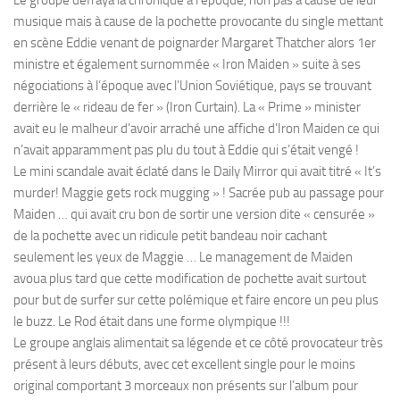
musique mais à cause de la pochette provocante du single mettant
en scène Eddie venant de poignarder Margaret Thatcher alors 1er
ministre et également surnommée « Iron Maiden » suite à ses
négociations à l’époque avec l’Union Soviétique, pays se trouvant
derrière le « rideau de fer » (Iron Curtain). La « Prime » minister
avait eu le malheur d’avoir arraché une affiche d’Iron Maiden ce qui
n’avait apparamment pas plu du tout à Eddie qui s’était vengé !
Le mini scandale avait éclaté dans le Daily Mirror qui avait titré « It’s
murder! Maggie gets rock mugging » ! Sacrée pub au passage pour
Maiden … qui avait cru bon de sortir une version dite « censurée »
de la pochette avec un ridicule petit bandeau noir cachant
seulement les yeux de Maggie … Le management de Maiden
avoua plus tard que cette modification de pochette avait surtout
pour but de surfer sur cette polémique et faire encore un peu plus
le buzz. Le Rod était dans une forme olympique !!!
Le groupe anglais alimentait sa légende et ce côté provocateur très
présent à leurs débuts, avec cet excellent single pour le moins
original comportant 3 morceaux non présents sur l’album pour