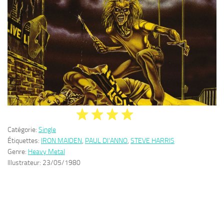
Catégorie:
Single
Étiquettes:
IRON MAIDEN
,
PAUL DI'ANNO
,
STEVE HARRIS
Genre:
Heavy Metal
Illustrateur:
23/05/1980