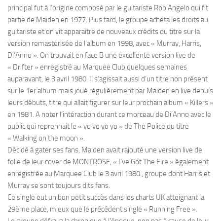
principal fut à l’origine composé par le guitariste Rob Angelo qui fit
partie de Maiden en 1977. Plus tard, le groupe acheta les droits au
guitariste et on vit apparaitre de nouveaux crédits du titre sur la
version remasterisée de l’album en 1998, avec « Murray, Harris,
Di’Anno ». On trouvait en face B une excellente version live de
« Drifter » enregistré au Marquee Club quelques semaines
auparavant, le 3 avril 1980. Il s’agissait aussi d’un titre non présent
sur le 1er album mais joué régulièrement par Maiden en live depuis
leurs débuts, titre qui allait figurer sur leur prochain album « Killers »
en 1981. A noter l’intéraction durant ce morceau de Di’Anno avec le
public qui reprennait le « yo yo yo yo » de The Police du titre
« Walking on the moon ».
Décidé à gater ses fans, Maiden avait rajouté une version live de
folie de leur cover de MONTROSE, « I’ve Got The Fire » également
enregistrée au Marquee Club le 3 avril 1980., groupe dont Harris et
Murray se sont toujours dits fans.
Ce single eut un bon petit succès dans les charts UK atteignant la
29ème place, mieux que le précédent single « Running Free ».
Le groupe défraya la chronique à l’époque, non pas à cause de leur