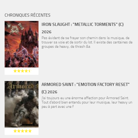
CHRONIQUES RÉCENTES
IRON SLAUGHT : "METALLIC TORMENTS" (C)
2026
Pas évident de se frayer son chemin dans la musique, de
trouver sa voie et de sortir du lot. Il existe des centaines de
groupes de heavy, de thrash &a
ARMORED SAINT : "EMOTION FACTORY RESET"
(C) 2026
J’ai toujours eu une énorme affection pour Armored Saint.
Tout d’abord bien entendu pour leur musique, leur heavy un
peu à part avec une f