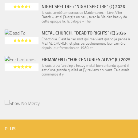
NIGHT SPECTRE : "NIGHT SPECTRE" (C) 2026
Je suis tombé amoureux de Maiden avec « Live After
Death », et si j’élargis un peu , avec le Maiden heavy de
cette époque là, la trilogie « The
METAL CHURCH : "DEAD TO RIGHTS" (C) 2026
Chaotique. C’est le 1er mot qui me vient quand je pense à
METAL CHURCH, et plus particulièrement leur carrière
depuis leur formation en 1980 et
FIRMAMENT : "FOR CENTURIES ALIVE" (C) 2025
Je suis ultra fan d’epic heavy metal bien entendu quand il
est d’une grande qualité et j’y reviens souvent. Cela avait
commencé il y
PLUS