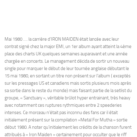
Mai 1980 …. la carrière d’IRON MAIDEN était lancée avec leur
contrat signé chez la major EMI, un 1er album ayant atteint la 4ème
place des charts UK quelques semaines auparavant et une année
chargée en concerts. Le management décida de sortir un
nouveau
single pour marquer le début de leur tournée anglaise débutant le
15 mai 1980, en sortant un titre non présent sur l’album ( exceptés
sur les pressages US et canadiens mais sortis plusieurs mois après
sa sortie dans le reste du monde) mais faisant partie de la setlist du
groupe, « Sanctuary », véritable brûlot hyper entrainant, très heavy
avec notamment ces ruptures rythmiques entre 2 speederies
intenses. Ce morceau n’était pas inconnu des fans car il était
initialement présent sur la compilation »Metal For Mutha » sortie
début 1980. A noter qu’initialement les crédits de la chanson furent
attribués à « Iron Maiden » certainement pour occulter que le riff