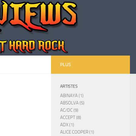
PLUS
ARTISTES
ABINAYA (1)
ABSOLVA (5)
AC/DC (9)
ACCEPT (8)
ADX (1)
ALICE COOPER (1)