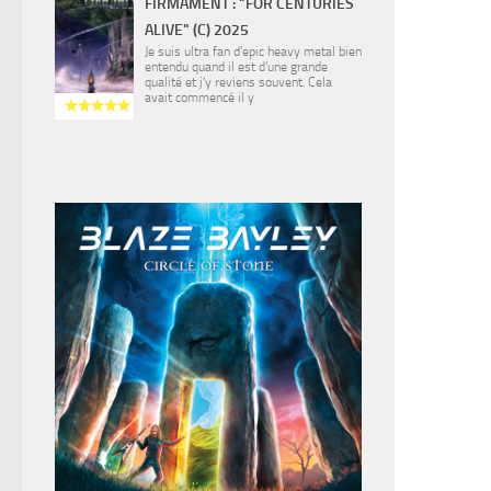
FIRMAMENT : "FOR CENTURIES
ALIVE" (C) 2025
Je suis ultra fan d’epic heavy metal bien
entendu quand il est d’une grande
qualité et j’y reviens souvent. Cela
avait commencé il y