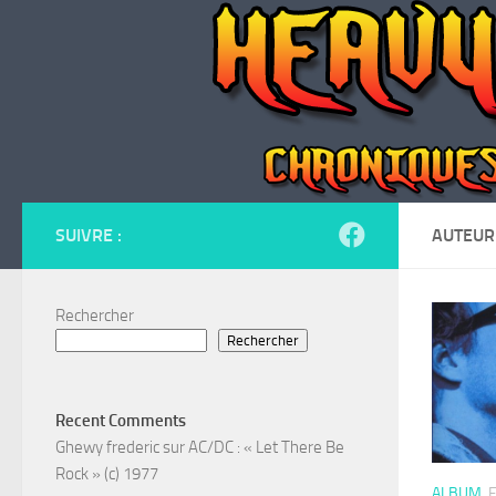
Skip to content
SUIVRE :
AUTEUR
Rechercher
Rechercher
Recent Comments
Ghewy frederic
sur
AC/DC : « Let There Be
Rock » (c) 1977
ALBUM
F