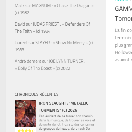
Malik
sur
MAGNUM : « Chase The Dragon »
GAMMA
(c) 1982
Tomor
David
sur
JUDAS PRIEST : « Defenders Of
La fin d
The Faith » (c) 1984
terminée
laurent
sur
SLAYER : « Show No Mercy » (c)
plus gra
1983
Hellowee
avaient d
André demers
sur
JOE LYNN TURNER :
« Belly Of The Beast » (c) 2022
CHRONIQUES RÉCENTES
IRON SLAUGHT : "METALLIC
TORMENTS" (C) 2026
Pas évident de se frayer son chemin
dans la musique, de trouver sa voie et
de sortir du lot. Il existe des centaines
de groupes de heavy, de thrash &a