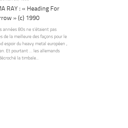
 RAY : « Heading For
row » (c) 1990
es années 80s ne s’étaient pas
s de la meilleure des façons pour le
nd espoir du heavy metal européen ,
n. Et pourtant … les allemands
écroché la timbale...