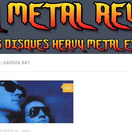
 :
GAMMA RAY
0
ÉVRIER 26, 1990