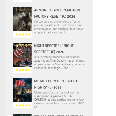
ARMORED SAINT : "EMOTION
FACTORY RESET" (C) 2026
J’ai toujours eu une énorme affection
pour Armored Saint. Tout d’abord bien
entendu pour leur musique, leur heavy
un peu à part avec une f
NIGHT SPECTRE : "NIGHT
SPECTRE" (C) 2026
Je suis tombé amoureux de Maiden
avec « Live After Death », et si j’élargis
un peu , avec le Maiden heavy de cette
époque là, la trilogie « The
METAL CHURCH : "DEAD TO
RIGHTS" (C) 2026
Chaotique. C’est le 1er mot qui me
vient quand je pense à METAL
CHURCH, et plus particulièrement leur
carrière depuis leur formation en 1980
et