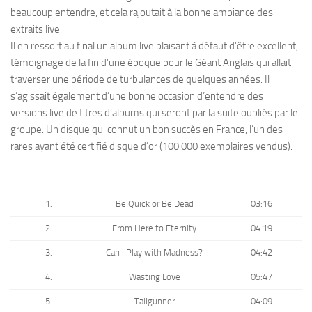
beaucoup entendre, et cela rajoutait à la bonne ambiance des
extraits live.
Il en ressort au final un album live plaisant à défaut d’être excellent,
témoignage de la fin d’une époque pour le Géant Anglais qui allait
traverser une période de turbulances de quelques années. Il
s’agissait également d’une bonne occasion d’entendre des
versions live de titres d’albums qui seront par la suite oubliés par le
groupe. Un disque qui connut un bon succès en France, l’un des
rares ayant été certifié disque d’or (100.000 exemplaires vendus).
1.
Be Quick or Be Dead
03:16
2.
From Here to Eternity
04:19
3.
Can I Play with Madness?
04:42
4.
Wasting Love
05:47
5.
Tailgunner
04:09