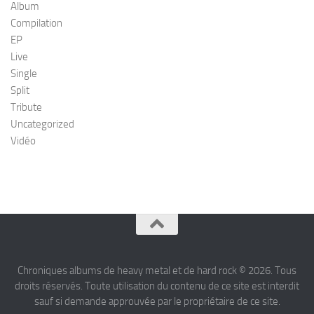
Album
Compilation
EP
Live
Single
Split
Tribute
Uncategorized
Vidéo
Chroniques albums de heavy metal et de hard rock © 2026. Tous
droits réservés. Toute utilisation du contenu de ce site est interdit
sauf si demande approuvée par le propriétaire de ce site.