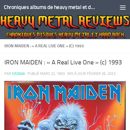
Chroniques albums de heavy metal et de hard rock
Skip to content
IRON MAIDEN : « A REAL LIVE ONE » (C) 1993
IRON MAIDEN : « A Real Live One » (c) 1993
PAR
EAD666
· PUBLIÉ
MARS 22, 1993
· MIS À JOUR
FÉVRIER 26, 2023