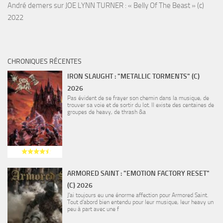
André demers
sur
JOE LYNN TURNER : « Belly Of The Beast » (c)
2022
CHRONIQUES RÉCENTES
IRON SLAUGHT : "METALLIC TORMENTS" (C)
2026
Pas évident de se frayer son chemin dans la musique, de
trouver sa voie et de sortir du lot. Il existe des centaines de
groupes de heavy, de thrash &a
ARMORED SAINT : "EMOTION FACTORY RESET"
(C) 2026
J’ai toujours eu une énorme affection pour Armored Saint.
Tout d’abord bien entendu pour leur musique, leur heavy un
peu à part avec une f