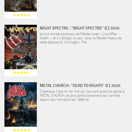
NIGHT SPECTRE : "NIGHT SPECTRE" (C) 2026
Je suis tombé amoureux de Maiden avec « Live After
Death », et si j’élargis un peu , avec le Maiden heavy de
cette époque là, la trilogie « The
METAL CHURCH : "DEAD TO RIGHTS" (C) 2026
Chaotique. C’est le 1er mot qui me vient quand je pense à
METAL CHURCH, et plus particulièrement leur carrière
depuis leur formation en 1980 et