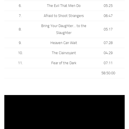
6.
The Evil That Men Do
05:25
7.
Afraid to Shoot Strangers
06:47
Bring Your Daughter… to the
8.
05:17
Slaughter
9.
Heaven Can Wait
07:28
10.
The Clairvoyant
04:29
11.
Fear of the Dark
07:11
58:50:00