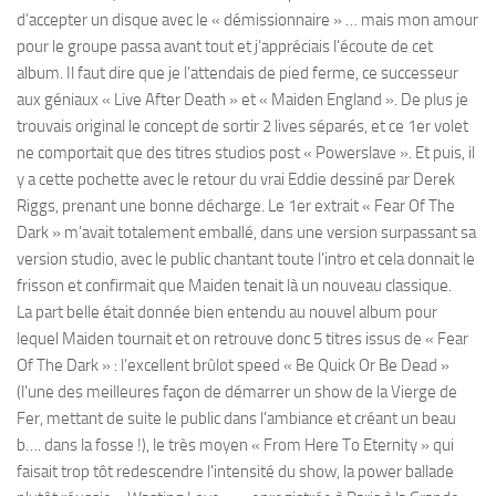
d’accepter un disque avec le « démissionnaire » … mais mon amour
pour le groupe passa avant tout et j’appréciais l’écoute de cet
album. Il faut dire que je l’attendais de pied ferme, ce successeur
aux géniaux « Live After Death » et « Maiden England ». De plus je
trouvais original le concept de sortir 2 lives séparés, et ce 1er volet
ne comportait que des titres studios post « Powerslave ». Et puis, il
y a cette pochette avec le retour du vrai Eddie dessiné par Derek
Riggs, prenant une bonne décharge. Le 1er extrait « Fear Of The
Dark » m’avait totalement emballé, dans une version surpassant sa
version studio, avec le public chantant toute l’intro et cela donnait le
frisson et confirmait que Maiden tenait là un nouveau classique.
La part belle était donnée bien entendu au nouvel album pour
lequel Maiden tournait et on retrouve donc 5 titres issus de « Fear
Of The Dark » : l’excellent brûlot speed « Be Quick Or Be Dead »
(l’une des meilleures façon de démarrer un show de la Vierge de
Fer, mettant de suite le public dans l’ambiance et créant un beau
b…. dans la fosse !), le très moyen « From Here To Eternity » qui
faisait trop tôt redescendre l’intensité du show, la power ballade