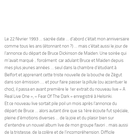
Le 22 février 1993 … sacrée date … d’abord c’était mon anniversaire
comme tous les ans (étonnant non ?) … mais c’était aussi le jour de
l’annonce du départ de Bruce Dickinson de Maiden. Une soirée qui
m’avait marqué .. forcément car adulant Bruce et Maiden depuis
mes plus jeunes années … seul dans la chambre d’étudiant à
Belfort et apprenant cette triste nouvelle de la bouche de Zégut
dans son émission …. et pour faire passer la pillule (ou accentuer le
choc), il passa en avant première le 1er extrait du nouveau live « A
Real Live One », « Fear Of The Dark » enregistré à Helsinki.
Et ce nouveau live sortait pile poil un mois après l’annonce du
départ de Bruce … alors autant dire que sa 1ère écoute fut spéciale,
pleine d’émotions diverses … de la joie et du plaisir bien sur
d’entendre un nouvel album live de mon groupe favori .. mais aussi
de la tristesse, de la colère et de l’incompréhension. Difficile