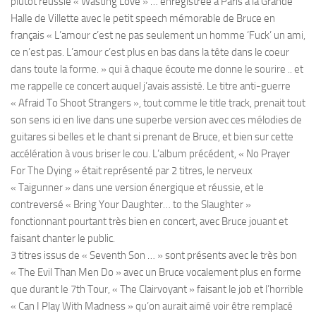
plutôt réussie « Wasting Love » … enregistrée à Paris à la Grande
Halle de Villette avec le petit speech mémorable de Bruce en
français « L’amour c’est ne pas seulement un homme ‘Fuck’ un ami,
ce n’est pas. L’amour c’est plus en bas dans la tête dans le coeur
dans toute la forme. » qui à chaque écoute me donne le sourire .. et
me rappelle ce concert auquel j’avais assisté. Le titre anti-guerre
« Afraid To Shoot Strangers », tout comme le title track, prenait tout
son sens ici en live dans une superbe version avec ces mélodies de
guitares si belles et le chant si prenant de Bruce, et bien sur cette
accélération à vous briser le cou. L’album précédent, « No Prayer
For The Dying » était représenté par 2 titres, le nerveux
« Taigunner » dans une version énergique et réussie, et le
contreversé « Bring Your Daughter… to the Slaughter »
fonctionnant pourtant très bien en concert, avec Bruce jouant et
faisant chanter le public.
3 titres issus de « Seventh Son … » sont présents avec le très bon
« The Evil Than Men Do » avec un Bruce vocalement plus en forme
que durant le 7th Tour, « The Clairvoyant » faisant le job et l’horrible
« Can I Play With Madness » qu’on aurait aimé voir être remplacé