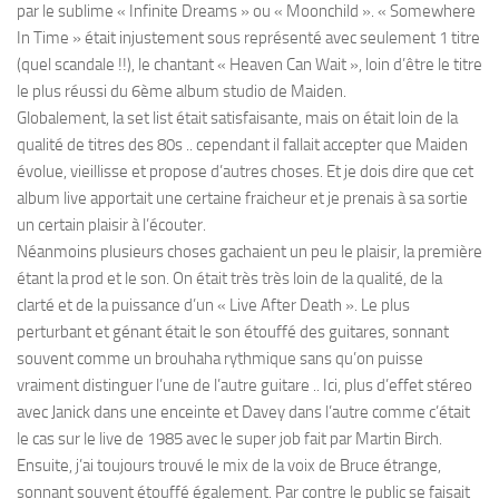
par le sublime « Infinite Dreams » ou « Moonchild ». « Somewhere
In Time » était injustement sous représenté avec seulement 1 titre
(quel scandale !!), le chantant « Heaven Can Wait », loin d’être le titre
le plus réussi du 6ème album studio de Maiden.
Globalement, la set list était satisfaisante, mais on était loin de la
qualité de titres des 80s .. cependant il fallait accepter que Maiden
évolue, vieillisse et propose d’autres choses. Et je dois dire que cet
album live apportait une certaine fraicheur et je prenais à sa sortie
un certain plaisir à l’écouter.
Néanmoins plusieurs choses gachaient un peu le plaisir, la première
étant la prod et le son. On était très très loin de la qualité, de la
clarté et de la puissance d’un « Live After Death ». Le plus
perturbant et génant était le son étouffé des guitares, sonnant
souvent comme un brouhaha rythmique sans qu’on puisse
vraiment distinguer l’une de l’autre guitare .. Ici, plus d’effet stéreo
avec Janick dans une enceinte et Davey dans l’autre comme c’était
le cas sur le live de 1985 avec le super job fait par Martin Birch.
Ensuite, j’ai toujours trouvé le mix de la voix de Bruce étrange,
sonnant souvent étouffé également. Par contre le public se faisait