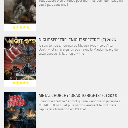
Tout d’abord bien entendu pour leur musique, leur heavy un
peu à part avec une f
NIGHT SPECTRE : "NIGHT SPECTRE" (C) 2026
Je suis tombé amoureux de Maiden avec « Live After
Death », et si j’élargis un peu , avec le Maiden heavy de
cette époque là, la trilogie « The
METAL CHURCH : "DEAD TO RIGHTS" (C) 2026
Chaotique. C’est le 1er mot qui me vient quand je pense à
METAL CHURCH, et plus particulièrement leur carrière
depuis leur formation en 1980 et