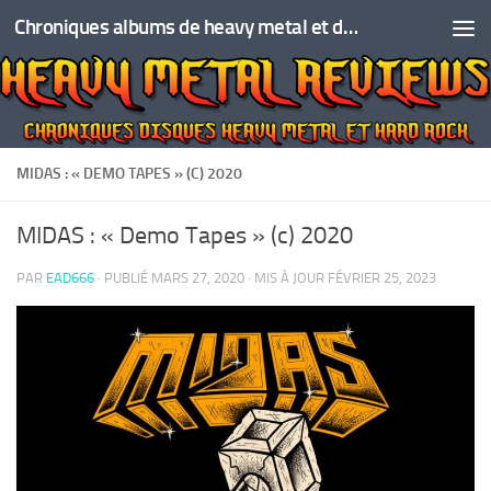
Chroniques albums de heavy metal et de hard rock
Skip to content
MIDAS : « DEMO TAPES » (C) 2020
MIDAS : « Demo Tapes » (c) 2020
PAR
EAD666
· PUBLIÉ
MARS 27, 2020
· MIS À JOUR
FÉVRIER 25, 2023