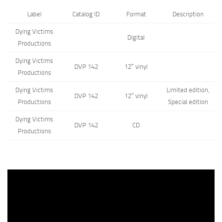
Label
Catalog ID
Format
Description
Dying Victims
Digital
Productions
Dying Victims
DVP 142
12″ vinyl
Productions
Dying Victims
Limited edition,
DVP 142
12″ vinyl
Productions
Special edition
Dying Victims
DVP 142
CD
Productions