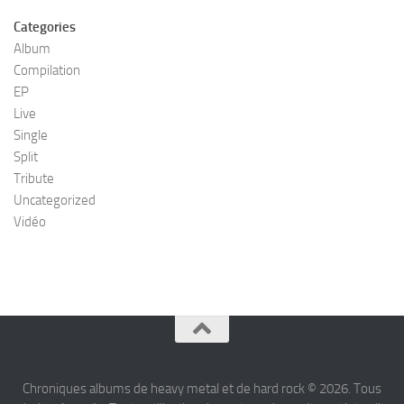
Categories
Album
Compilation
EP
Live
Single
Split
Tribute
Uncategorized
Vidéo
Chroniques albums de heavy metal et de hard rock © 2026. Tous