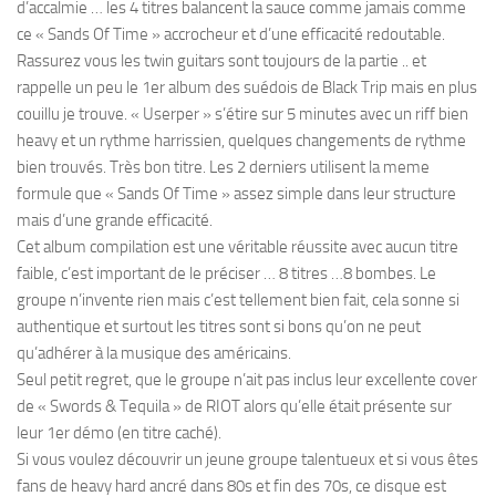
d’accalmie … les 4 titres balancent la sauce comme jamais comme
ce « Sands Of Time » accrocheur et d’une efficacité redoutable.
Rassurez vous les twin guitars sont toujours de la partie .. et
rappelle un peu le 1er album des suédois de Black Trip mais en plus
couillu je trouve. « Userper » s’étire sur 5 minutes avec un riff bien
heavy et un rythme harrissien, quelques changements de rythme
bien trouvés. Très bon titre. Les 2 derniers utilisent la meme
formule que « Sands Of Time » assez simple dans leur structure
mais d’une grande efficacité.
Cet album compilation est une véritable réussite avec aucun titre
faible, c’est important de le préciser … 8 titres …8 bombes. Le
groupe n’invente rien mais c’est tellement bien fait, cela sonne si
authentique et surtout les titres sont si bons qu’on ne peut
qu’adhérer à la musique des américains.
Seul petit regret, que le groupe n’ait pas inclus leur excellente cover
de « Swords & Tequila » de RIOT alors qu’elle était présente sur
leur 1er démo (en titre caché).
Si vous voulez découvrir un jeune groupe talentueux et si vous êtes
fans de heavy hard ancré dans 80s et fin des 70s, ce disque est