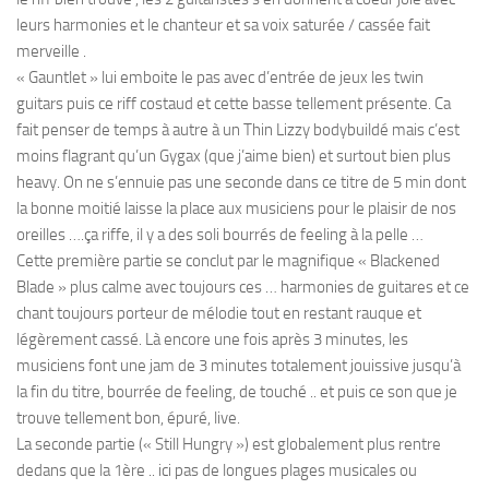
leurs harmonies et le chanteur et sa voix saturée / cassée fait
merveille .
« Gauntlet » lui emboite le pas avec d’entrée de jeux les twin
guitars puis ce riff costaud et cette basse tellement présente. Ca
fait penser de temps à autre à un Thin Lizzy bodybuildé mais c’est
moins flagrant qu’un Gygax (que j’aime bien) et surtout bien plus
heavy. On ne s’ennuie pas une seconde dans ce titre de 5 min dont
la bonne moitié laisse la place aux musiciens pour le plaisir de nos
oreilles ….ça riffe, il y a des soli bourrés de feeling à la pelle …
Cette première partie se conclut par le magnifique « Blackened
Blade » plus calme avec toujours ces … harmonies de guitares et ce
chant toujours porteur de mélodie tout en restant rauque et
légèrement cassé. Là encore une fois après 3 minutes, les
musiciens font une jam de 3 minutes totalement jouissive jusqu’à
la fin du titre, bourrée de feeling, de touché .. et puis ce son que je
trouve tellement bon, épuré, live.
La seconde partie (« Still Hungry ») est globalement plus rentre
dedans que la 1ère .. ici pas de longues plages musicales ou