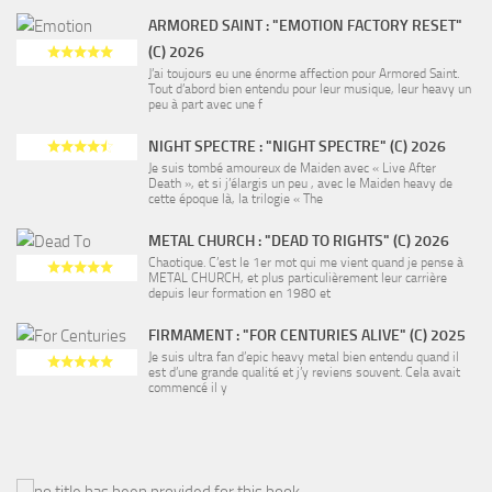
ARMORED SAINT : "EMOTION FACTORY RESET"
(C) 2026
J’ai toujours eu une énorme affection pour Armored Saint.
Tout d’abord bien entendu pour leur musique, leur heavy un
peu à part avec une f
NIGHT SPECTRE : "NIGHT SPECTRE" (C) 2026
Je suis tombé amoureux de Maiden avec « Live After
Death », et si j’élargis un peu , avec le Maiden heavy de
cette époque là, la trilogie « The
METAL CHURCH : "DEAD TO RIGHTS" (C) 2026
Chaotique. C’est le 1er mot qui me vient quand je pense à
METAL CHURCH, et plus particulièrement leur carrière
depuis leur formation en 1980 et
FIRMAMENT : "FOR CENTURIES ALIVE" (C) 2025
Je suis ultra fan d’epic heavy metal bien entendu quand il
est d’une grande qualité et j’y reviens souvent. Cela avait
commencé il y