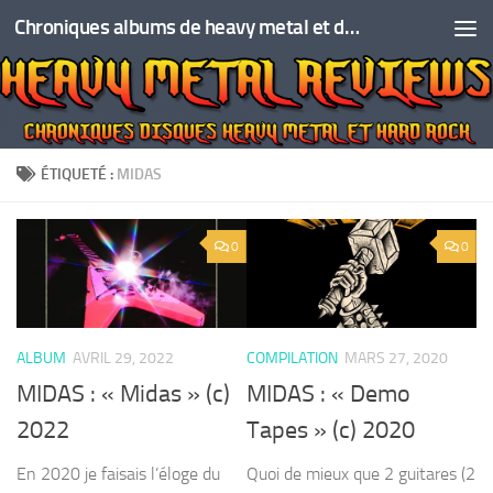
Chroniques albums de heavy metal et de hard rock
Skip to content
ÉTIQUETÉ :
MIDAS
0
0
ALBUM
AVRIL 29, 2022
COMPILATION
MARS 27, 2020
MIDAS : « Midas » (c)
MIDAS : « Demo
2022
Tapes » (c) 2020
En 2020 je faisais l’éloge du
Quoi de mieux que 2 guitares (2