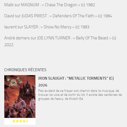
Malik
sur
MAGNUM : « Chase The Dragon » (c) 1982
David
sur
JUDAS PRIEST : « Defenders Of The Faith » (c) 1984
laurent
sur
SLAYER : « Show No Mercy » (c) 1983
André demers
sur
JOE LYNN TURNER : « Belly Of The Beast » (c)
2022
CHRONIQUES RÉCENTES
IRON SLAUGHT : "METALLIC TORMENTS" (C)
2026
Pas évident de se frayer son chemin dans la musique, de
trouver sa voie et de sortir du lot. Il existe des centaines de
groupes de heavy, de thrash &a