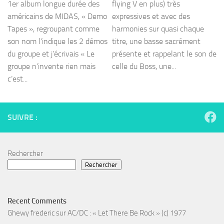
1er album longue durée des
flying V en plus) très
américains de MIDAS, « Demo
expressives et avec des
Tapes », regroupant comme
harmonies sur quasi chaque
son nom l’indique les 2 démos
titre, une basse sacrément
du groupe et j’écrivais « Le
présente et rappelant le son de
groupe n’invente rien mais
celle du Boss, une...
c’est...
SUIVRE :
Rechercher
Rechercher
Recent Comments
Ghewy frederic
sur
AC/DC : « Let There Be Rock » (c) 1977