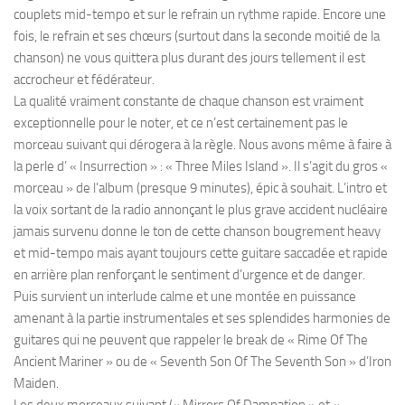
couplets mid-tempo et sur le refrain un rythme rapide. Encore une
fois, le refrain et ses chœurs (surtout dans la seconde moitié de la
chanson) ne vous quittera plus durant des jours tellement il est
accrocheur et fédérateur.
La qualité vraiment constante de chaque chanson est vraiment
exceptionnelle pour le noter, et ce n’est certainement pas le
morceau suivant qui dérogera à la règle. Nous avons même à faire à
la perle d’ « Insurrection » : « Three Miles Island ». Il s’agit du gros «
morceau » de l’album (presque 9 minutes), épic à souhait. L’intro et
la voix sortant de la radio annonçant le plus grave accident nucléaire
jamais survenu donne le ton de cette chanson bougrement heavy
et mid-tempo mais ayant toujours cette guitare saccadée et rapide
en arrière plan renforçant le sentiment d’urgence et de danger.
Puis survient un interlude calme et une montée en puissance
amenant à la partie instrumentales et ses splendides harmonies de
guitares qui ne peuvent que rappeler le break de « Rime Of The
Ancient Mariner » ou de « Seventh Son Of The Seventh Son » d’Iron
Maiden.
Les deux morceaux suivant (« Mirrors Of Damnation » et «