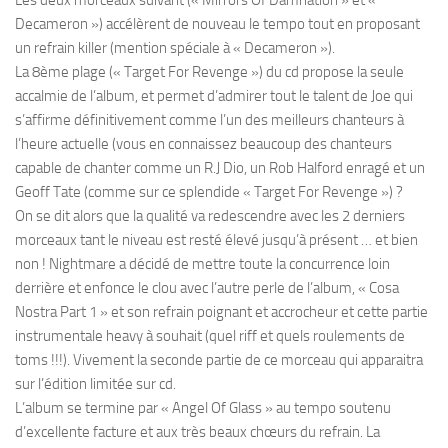
Decameron ») accélèrent de nouveau le tempo tout en proposant
un refrain killer (mention spéciale à « Decameron »).
La 8ème plage (« Target For Revenge ») du cd propose la seule
accalmie de l’album, et permet d’admirer tout le talent de Joe qui
s’affirme définitivement comme l’un des meilleurs chanteurs à
l’heure actuelle (vous en connaissez beaucoup des chanteurs
capable de chanter comme un R.J Dio, un Rob Halford enragé et un
Geoff Tate (comme sur ce splendide « Target For Revenge ») ?
On se dit alors que la qualité va redescendre avec les 2 derniers
morceaux tant le niveau est resté élevé jusqu’à présent … et bien
non ! Nightmare a décidé de mettre toute la concurrence loin
derrière et enfonce le clou avec l’autre perle de l’album, « Cosa
Nostra Part 1 » et son refrain poignant et accrocheur et cette partie
instrumentale heavy à souhait (quel riff et quels roulements de
toms !!!). Vivement la seconde partie de ce morceau qui apparaitra
sur l’édition limitée sur cd.
L’album se termine par « Angel Of Glass » au tempo soutenu
d’excellente facture et aux très beaux chœurs du refrain. La