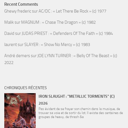
Recent Comments
Ghewy frederic
sur
AC/DC : « Let There Be Rock » (c) 1977
Malik
sur
MAGNUM : « Chase The Dragon » (c) 1982
David
sur
JUDAS PRIEST : « Defenders Of The Faith » (c) 1984
laurent
sur
SLAYER : « Show No Mercy » (c) 1983
André demers
sur
JOE LYNN TURNER : « Belly Of The Beast » (c)
2022
CHRONIQUES RÉCENTES
IRON SLAUGHT : "METALLIC TORMENTS" (C)
2026
Pas évident de se frayer son chemin dans la musique, de
trouver sa voie et de sortir du lot. Il existe des centaines de
groupes de heavy, de thrash &a