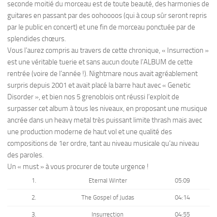
seconde moitié du morceau est de toute beauté, des harmonies de
guitares en passant par des oohoooos (qui à coup sûr seront repris
par le public en concert) et une fin de morceau ponctuée par de
splendides chœurs.
Vous l’aurez compris au travers de cette chronique, « Insurrection »
est une véritable tuerie et sans aucun doute l’ALBUM de cette
rentrée (voire de l’année !). Nightmare nous avait agréablement
surpris depuis 2001 et avait placé la barre haut avec « Genetic
Disorder », et bien nos 5 grenoblois ont réussi l’exploit de
surpasser cet album à tous les niveaux, en proposant une musique
ancrée dans un heavy metal très puissant limite thrash mais avec
une production moderne de haut vol et une qualité des
compositions de 1er ordre, tant au niveau musicale qu’au niveau
des paroles.
Un « must » à vous procurer de toute urgence !
1.
Eternal Winter
05:09
2.
The Gospel of Judas
04:14
3.
Insurrection
04:55