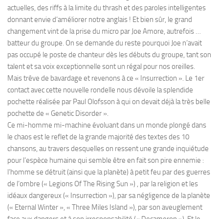
actuelles, des riffs à la limite du thrash et des paroles intelligentes
donnant envie d’améliorer notre anglais ! Et bien sûr, le grand
changement vint de la prise du micro par Joe Amore, autrefois …
batteur du groupe. On se demande du reste pourquoi Joe n’avait
pas occupé le poste de chanteur dès les débuts du groupe, tant son
talent et sa voix exceptionnelle sont un régal pour nos oreilles.
Mais trêve de bavardage et revenons à ce « Insurrection ». Le 1er
contact avec cette nouvelle rondelle nous dévoile la splendide
pochette réalisée par Paul Olofsson à qui on devait déjà la très belle
pochette de « Genetic Disorder ».
Ce mi-homme mi-machine évoluant dans un monde plongé dans
le chaos est le reflet de la grande majorité des textes des 10
chansons, au travers desquelles on ressent une grande inquiétude
pour l’espèce humaine qui semble être en fait son pire ennemie :
l’homme se détruit (ainsi que la planète) à petit feu par des guerres
de l’ombre (« Legions Of The Rising Sun ») , par la religion et les
idéaux dangereux (« Insurrection »), par sa négligence de la planète
(« Eternal Winter », « Three Miles Island »), par son aveuglement
face aux dangers et à son irresponsabilité (« Decameron »). Et le