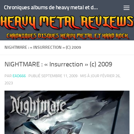
Chroniques albums de heavy metal et de hard rock
Skip to content
NIGHTMARE : « INSURRECTION » (C) 2009
NIGHTMARE : « Insurrection » (c) 2009
PAR
EAD666
· PUBLIÉ
SEPTEMBRE 11, 2009
· MIS À JOUR
FÉVRIER 26,
2023