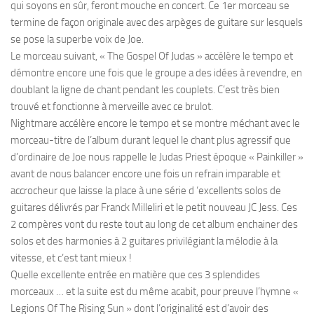
qui soyons en sûr, feront mouche en concert. Ce 1er morceau se
termine de façon originale avec des arpèges de guitare sur lesquels
se pose la superbe voix de Joe.
Le morceau suivant, « The Gospel Of Judas » accélère le tempo et
démontre encore une fois que le groupe a des idées à revendre, en
doublant la ligne de chant pendant les couplets. C’est très bien
trouvé et fonctionne à merveille avec ce brulot.
Nightmare accélère encore le tempo et se montre méchant avec le
morceau-titre de l’album durant lequel le chant plus agressif que
d’ordinaire de Joe nous rappelle le Judas Priest époque « Painkiller »
avant de nous balancer encore une fois un refrain imparable et
accrocheur que laisse la place à une série d ‘excellents solos de
guitares délivrés par Franck Milleliri et le petit nouveau JC Jess. Ces
2 compères vont du reste tout au long de cet album enchainer des
solos et des harmonies à 2 guitares privilégiant la mélodie à la
vitesse, et c’est tant mieux !
Quelle excellente entrée en matière que ces 3 splendides
morceaux … et la suite est du même acabit, pour preuve l’hymne «
Legions Of The Rising Sun » dont l’originalité est d’avoir des