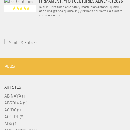
FIRMAMENT : "FOR CENTURIES ALIVE" (C) 2025
Je suis ultra fan d’epic heavy metal bien entendu quand il
est d’une grande qualité et j’y reviens souvent. Cela avait
commencé il y
PLUS
ARTISTES
ABINAYA (1)
ABSOLVA (5)
AC/DC (9)
ACCEPT (8)
ADX (1)