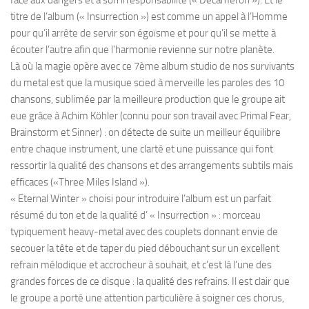
titre de l’album (« Insurrection ») est comme un appel à l’Homme
pour qu’il arrête de servir son égoïsme et pour qu’il se mette à
écouter l’autre afin que l’harmonie revienne sur notre planète.
Là où la magie opère avec ce 7ème album studio de nos survivants
du metal est que la musique scied à merveille les paroles des 10
chansons, sublimée par la meilleure production que le groupe ait
eue grâce à Achim Köhler (connu pour son travail avec Primal Fear,
Brainstorm et Sinner) : on détecte de suite un meilleur équilibre
entre chaque instrument, une clarté et une puissance qui font
ressortir la qualité des chansons et des arrangements subtils mais
efficaces («Three Miles Island »).
« Eternal Winter » choisi pour introduire l’album est un parfait
résumé du ton et de la qualité d’ « Insurrection » : morceau
typiquement heavy-metal avec des couplets donnant envie de
secouer la tête et de taper du pied débouchant sur un excellent
refrain mélodique et accrocheur à souhait, et c’est là l’une des
grandes forces de ce disque : la qualité des refrains. Il est clair que
le groupe a porté une attention particulière à soigner ces chorus,