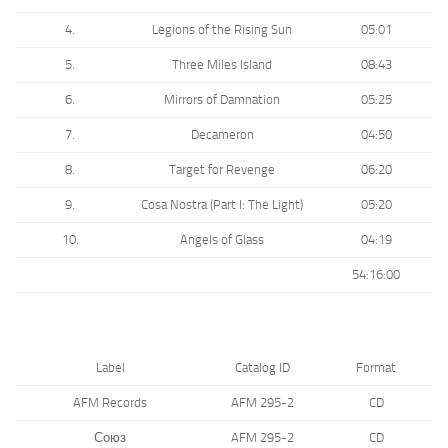
4.
Legions of the Rising Sun
05:01
5.
Three Miles Island
08:43
6.
Mirrors of Damnation
05:25
7.
Decameron
04:50
8.
Target for Revenge
06:20
9.
Cosa Nostra (Part I: The Light)
05:20
10.
Angels of Glass
04:19
54:16:00
Label
Catalog ID
Format
AFM Records
AFM 295-2
CD
Союз
AFM 295-2
CD