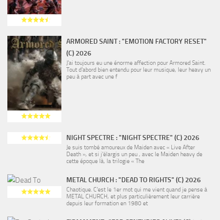
ARMORED SAINT : "EMOTION FACTORY RESET"
(C) 2026
J’ai toujours eu une énorme affection pour Armored Saint.
Tout d’abord bien entendu pour leur musique, leur heavy un
peu à part avec une f
NIGHT SPECTRE : "NIGHT SPECTRE" (C) 2026
Je suis tombé amoureux de Maiden avec « Live After
Death », et si j’élargis un peu , avec le Maiden heavy de
cette époque là, la trilogie « The
METAL CHURCH : "DEAD TO RIGHTS" (C) 2026
Chaotique. C’est le 1er mot qui me vient quand je pense à
METAL CHURCH, et plus particulièrement leur carrière
depuis leur formation en 1980 et