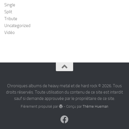
Single
Split
Tribute
Uncategorized
Vidéo
Chroniques albums de heavy metal et de hard rock © 2026. Tous
droits réservés. Toute utilisation du contenu de ce site est interdit
sauf si demande approuvée par le propriétaire de ce site.
Fièrement propulsé par
- Conçu par
Thème Hueman