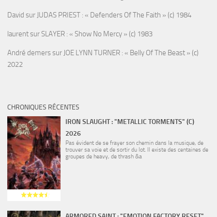
David
sur
JUDAS PRIEST : « Defenders Of The Faith » (c) 1984
laurent
sur
SLAYER : « Show No Mercy » (c) 1983
André demers
sur
JOE LYNN TURNER : « Belly Of The Beast » (c)
2022
CHRONIQUES RÉCENTES
IRON SLAUGHT : "METALLIC TORMENTS" (C)
2026
Pas évident de se frayer son chemin dans la musique, de
trouver sa voie et de sortir du lot. Il existe des centaines de
groupes de heavy, de thrash &a
ARMORED SAINT : "EMOTION FACTORY RESET"