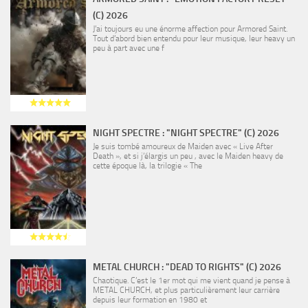
(C) 2026
J’ai toujours eu une énorme affection pour Armored Saint.
Tout d’abord bien entendu pour leur musique, leur heavy un
peu à part avec une f
NIGHT SPECTRE : "NIGHT SPECTRE" (C) 2026
Je suis tombé amoureux de Maiden avec « Live After
Death », et si j’élargis un peu , avec le Maiden heavy de
cette époque là, la trilogie « The
METAL CHURCH : "DEAD TO RIGHTS" (C) 2026
Chaotique. C’est le 1er mot qui me vient quand je pense à
METAL CHURCH, et plus particulièrement leur carrière
depuis leur formation en 1980 et