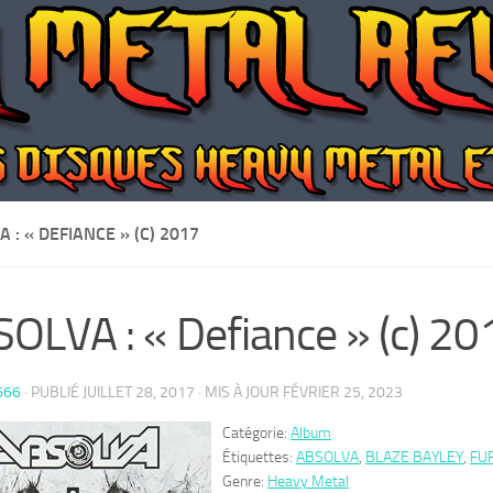
 : « DEFIANCE » (C) 2017
OLVA : « Defiance » (c) 20
666
· PUBLIÉ
JUILLET 28, 2017
· MIS À JOUR
FÉVRIER 25, 2023
Catégorie:
Album
Étiquettes:
ABSOLVA
,
BLAZE BAYLEY
,
FU
Genre:
Heavy Metal