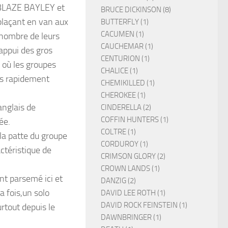
e BLAZE BAYLEY et
BRUCE DICKINSON (8)
plaçant en van aux
BUTTERFLY (1)
CACUMEN (1)
 nombre de leurs
CAUCHEMAR (1)
l’appui des gros
CENTURION (1)
 où les groupes
CHALICE (1)
es rapidement
CHEMIKILLED (1)
CHEROKEE (1)
anglais de
CINDERELLA (2)
COFFIN HUNTERS (1)
ée.
COLTRE (1)
la patte du groupe
CORDUROY (1)
actéristique de
CRIMSON GLORY (2)
CROWN LANDS (1)
nt parsemé ici et
DANZIG (2)
a fois,un solo
DAVID LEE ROTH (1)
DAVID ROCK FEINSTEIN (1)
rtout depuis le
DAWNBRINGER (1)