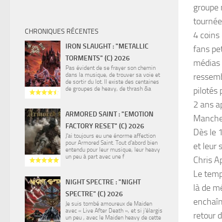
groupe 
tournée
CHRONIQUES RÉCENTES
4 coins
IRON SLAUGHT : "METALLIC
fans pet
TORMENTS" (C) 2026
médias 
Pas évident de se frayer son chemin
dans la musique, de trouver sa voie et
ressemb
de sortir du lot. Il existe des centaines
de groupes de heavy, de thrash &a
pilotés 
2 ans a
ARMORED SAINT : "EMOTION
Manches
FACTORY RESET" (C) 2026
Dès le 
J’ai toujours eu une énorme affection
pour Armored Saint. Tout d’abord bien
et leur 
entendu pour leur musique, leur heavy
un peu à part avec une f
Chris A
Le temp
NIGHT SPECTRE : "NIGHT
là de mé
SPECTRE" (C) 2026
enchaîn
Je suis tombé amoureux de Maiden
avec « Live After Death », et si j’élargis
retour 
un peu , avec le Maiden heavy de cette