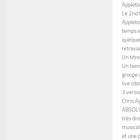
Appleto
Le 2nd t
Appleto
temps en
quelque
retrava
Un titr
Un bien
groupe 
live (d
3 versi
Chris A
ABSOLVA
très dir
musical
et une 