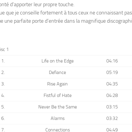
onté d’apporter leur propre touche.
ue que je conseille fortement à tous ceux ne connaissant pas 
ue une parfaite porte d’entrée dans la magnifique discographi
isc 1
1.
Life on the Edge
04:16
2.
Defiance
05:19
3.
Rise Again
04:35
4.
Fistful of Hate
04:28
5.
Never Be the Same
03:15
6.
Alarms
03:32
7.
Connections
04:49