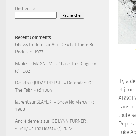
Rechercher
Rechercher
Recent Comments
Ghewy frederic
sur
AC/DC : « Let There Be
Rock » (c) 1977
Malik
sur
MAGNUM : « Chase The Dragon »
(c) 1982
Il y a d
David
sur
JUDAS PRIEST : « Defenders Of
et jouen
The Faith » (c) 1984
ABSOLVA
laurent
sur
SLAYER : « Show No Mercy » (c)
dans le
1983
toute sa
André demers
sur
JOE LYNN TURNER :
Depuis 
« Belly Of The Beast » (c) 2022
Luke Ap