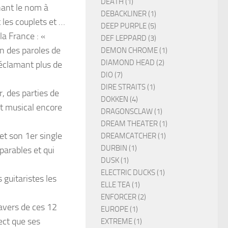
DEATH (1)
nnant le nom à
DEBACKLINER (1)
 les couplets et …
DEEP PURPLE (5)
la France : «
DEF LEPPARD (3)
on des paroles de
DEMON CHROME (1)
DIAMOND HEAD (2)
réclamant plus de
DIO (7)
DIRE STRAITS (1)
r, des parties de
DOKKEN (4)
t musical encore
DRAGONSCLAW (1)
DREAM THEATER (1)
et son 1er single
DREAMCATCHER (1)
DURBIN (1)
mparables et qui
DUSK (1)
ELECTRIC DUCKS (1)
 guitaristes les
ELLE TEA (1)
ENFORCER (2)
ravers de ces 12
EUROPE (1)
ect que ses
EXTREME (1)