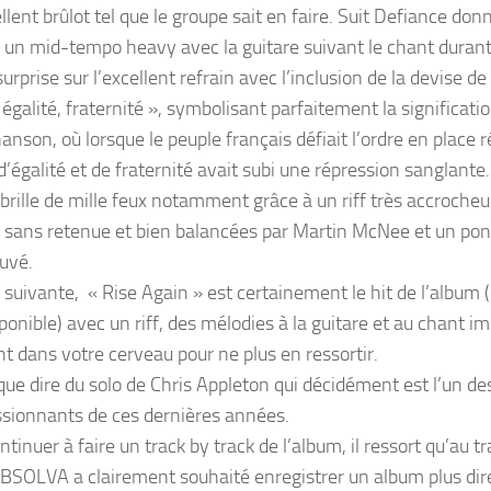
lent brûlot tel que le groupe sait en faire. Suit Defiance do
, un mid-tempo heavy avec la guitare suivant le chant durant
urprise sur l’excellent refrain avec l’inclusion de la devise de 
 égalité, fraternité », symbolisant parfaitement la significati
anson, où lorsque le peuple français défiait l’ordre en place 
 d’égalité et de fraternité avait subi une répression sanglante.
 brille de mille feux notamment grâce à un riff très accrocheu
e sans retenue et bien balancées par Martin McNee et un pon
ouvé.
 suivante, « Rise Again » est certainement le hit de l’album (
ponible) avec un riff, des mélodies à la guitare et au chant i
nt dans votre cerveau pour ne plus en ressortir.
que dire du solo de Chris Appleton qui décidément est l’un des
ssionnants de ces dernières années.
tinuer à faire un track by track de l’album, il ressort qu’au t
 ABSOLVA a clairement souhaité enregistrer un album plus dir