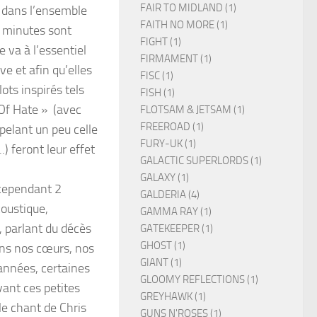
FAIR TO MIDLAND (1)
ts dans l’ensemble
FAITH NO MORE (1)
 7 minutes sont
FIGHT (1)
 va à l’essentiel
FIRMAMENT (1)
e et afin qu’elles
FISC (1)
ts inspirés tels
FISH (1)
Of Hate » (avec
FLOTSAM & JETSAM (1)
FREEROAD (1)
pelant un peu celle
FURY-UK (1)
) feront leur effet
GALACTIC SUPERLORDS (1)
GALAXY (1)
 cependant 2
GALDERIA (4)
coustique,
GAMMA RAY (1)
, parlant du décès
GATEKEEPER (1)
GHOST (1)
dans nos cœurs, nos
GIANT (1)
 années, certaines
GLOOMY REFLECTIONS (1)
vant ces petites
GREYHAWK (1)
le chant de Chris
GUNS N'ROSES (1)