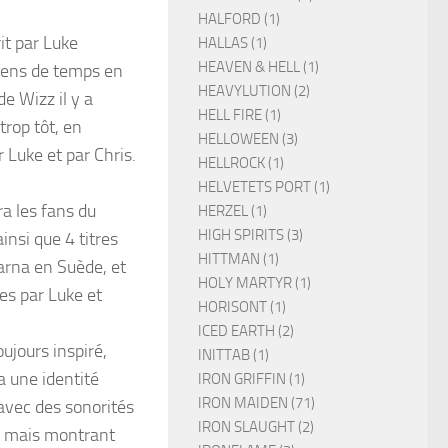
HALFORD (1)
it par Luke
HALLAS (1)
HEAVEN & HELL (1)
ciens de temps en
HEAVYLUTION (2)
e Wizz il y a
HELL FIRE (1)
trop tôt, en
HELLOWEEN (3)
 Luke et par Chris.
HELLROCK (1)
HELVETETS PORT (1)
a les fans du
HERZEL (1)
HIGH SPIRITS (3)
insi que 4 titres
HITTMAN (1)
varna en Suède, et
HOLY MARTYR (1)
es par Luke et
HORISONT (1)
ICED EARTH (2)
jours inspiré,
INITTAB (1)
a une identité
IRON GRIFFIN (1)
IRON MAIDEN (71)
 avec des sonorités
IRON SLAUGHT (2)
es mais montrant