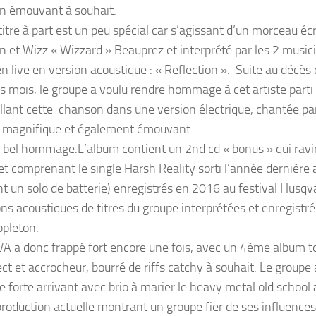
n émouvant à souhait.
itre à part est un peu spécial car s’agissant d’un morceau écr
n et Wizz « Wizzard » Beauprez et interprété par les 2 musi
 live en version acoustique : « Reflection ». Suite au décès d
s mois, le groupe a voulu rendre hommage à cet artiste parti 
illant cette chanson dans une version électrique, chantée par
e magnifique et également émouvant.
 bel hommage.L’album contient un 2nd cd « bonus » qui ravir
et comprenant le single Harsh Reality sorti l’année dernière a
ont un solo de batterie) enregistrés en 2016 au festival Husq
ons acoustiques de titres du groupe interprétées et enregistré
ppleton.
 a donc frappé fort encore une fois, avec un 4ème album tou
ect et accrocheur, bourré de riffs catchy à souhait. Le groupe 
e forte arrivant avec brio à marier le heavy metal old school
production actuelle montrant un groupe fier de ses influenc