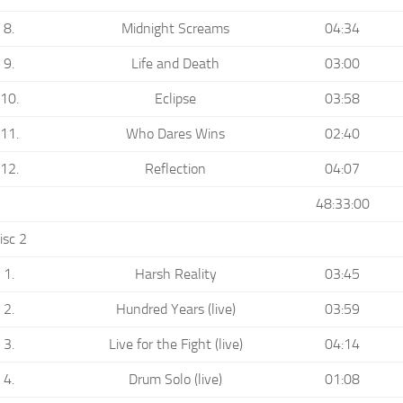
8.
Midnight Screams
04:34
9.
Life and Death
03:00
10.
Eclipse
03:58
11.
Who Dares Wins
02:40
12.
Reflection
04:07
48:33:00
isc 2
1.
Harsh Reality
03:45
2.
Hundred Years (live)
03:59
3.
Live for the Fight (live)
04:14
4.
Drum Solo (live)
01:08