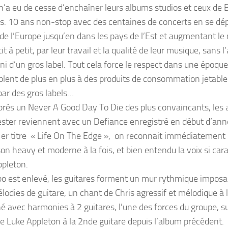
n’a eu de cesse d’enchaîner leurs albums studios et ceux d
s. 10 ans non-stop avec des centaines de concerts en se dé
 de l’Europe jusqu’en dans les pays de l’Est et augmentant le
it à petit, par leur travail et la qualité de leur musique, sans 
ni d’un gros label. Tout cela force le respect dans une époque
lent de plus en plus à des produits de consommation jetabl
par des gros labels…
près un Never A Good Day To Die des plus convaincants, les 
ter reviennent avec un Defiance enregistré en début d’ann
1er titre « Life On The Edge », on reconnait immédiatement 
son heavy et moderne à la fois, et bien entendu la voix si car
ppleton.
o est enlevé, les guitares forment un mur rythmique imposa
lodies de guitare, un chant de Chris agressif et mélodique à l
é avec harmonies à 2 guitares, l’une des forces du groupe, su
de Luke Appleton à la 2nde guitare depuis l’album précédent.