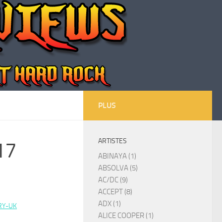
PLUS
ARTISTES
17
ABINAYA (1)
ABSOLVA (5)
AC/DC (9)
ACCEPT (8)
ADX (1)
RY-UK
ALICE COOPER (1)