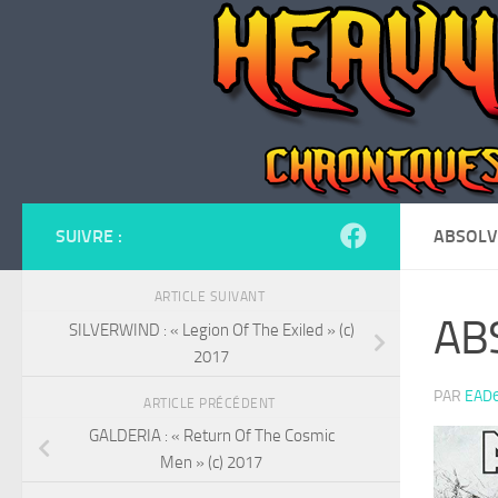
Skip to content
SUIVRE :
ABSOLVA
ARTICLE SUIVANT
ABS
SILVERWIND : « Legion Of The Exiled » (c)
2017
PAR
EAD
ARTICLE PRÉCÉDENT
GALDERIA : « Return Of The Cosmic
Men » (c) 2017