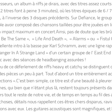
seurs, un album à riffs je dirais, avec des titres assez cour
2 titres font à peine 3 minutes), où les titres épiques de 6 /
 à l’inverse des 3 disques précédents. Sur Defiance, le groupe
le avoir composé des chansons taillées pour être jouées en liv
n impact maximum en concert.Ainsi, pas de doute que les brûlo
 Be The Same », « Life And Death », « Alarms » ou « Fistul 
ellente intro à la basse par Karl Schramm, avec une ligne rap
anger In A Strange Land » d’un certain groupe de l’ East End ..
ic avec des séances de headbanging assurées !
eu de ce déferlement de riffs heavy et catchy se distinguent
des pièces un peu à part. Tout d’abord un titre entièrement a
tions ».C’est bien simple, ce titre est d’une beauté à pleurer
hes, qui bien que n’étant plus là, restent toujours présents 
rs tout le reste de notre vie, et de temps en temps au fil des
choses, détails nous rappellent ces êtres chers disparus, ravi
ons avec eux. Les guitares acoustiques sont magnifiques, et 