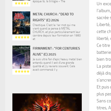
époque là, la trilogie « The
Un excel
l’album
METAL CHURCH : "DEAD TO
sacrée s
RIGHTS" (C) 2026
Liberté,
Chaotique. C’est le 1er mot qui me
vient quand je pense à METAL
cette ch
CHURCH, et plus particulièrement leur
carrière depuis leur formation en 1980
liberté,
et
Ce titre
FIRMAMENT : "FOR CENTURIES
batteri
ALIVE" (C) 2025
bien tr
Je suis ultra fan d’epic heavy metal bien
entendu quand il est d’une grande
La piste
qualité et j’y reviens souvent. Cela
avait commencé il y
déjà dis
s’ancre
Et puis 
plus pa
Sans con
titres,