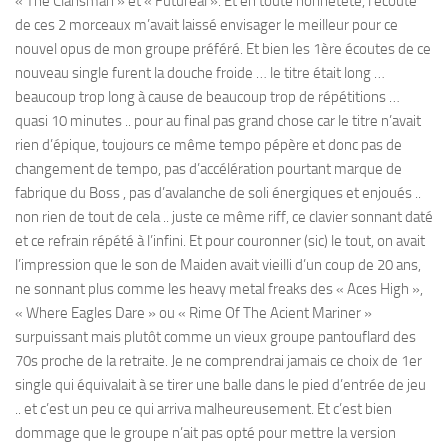
« The Clansman » et « Futureal ». Et en toute honnêteté, l’écoute
de ces 2 morceaux m’avait laissé envisager le meilleur pour ce
nouvel opus de mon groupe préféré. Et bien les 1ère écoutes de ce
nouveau single furent la douche froide … le titre était long …
beaucoup trop long à cause de beaucoup trop de répétitions …
quasi 10 minutes .. pour au final pas grand chose car le titre n’avait
rien d’épique, toujours ce même tempo pépère et donc pas de
changement de tempo, pas d’accélération pourtant marque de
fabrique du Boss , pas d’avalanche de soli énergiques et enjoués ..
non rien de tout de cela .. juste ce même riff, ce clavier sonnant daté
et ce refrain répété à l’infini. Et pour couronner (sic) le tout, on avait
l’impression que le son de Maiden avait vieilli d’un coup de 20 ans,
ne sonnant plus comme les heavy metal freaks des « Aces High »,
« Where Eagles Dare » ou « Rime Of The Acient Mariner »
surpuissant mais plutôt comme un vieux groupe pantouflard des
70s proche de la retraite. Je ne comprendrai jamais ce choix de 1er
single qui équivalait à se tirer une balle dans le pied d’entrée de jeu
.. et c’est un peu ce qui arriva malheureusement. Et c’est bien
dommage que le groupe n’ait pas opté pour mettre la version