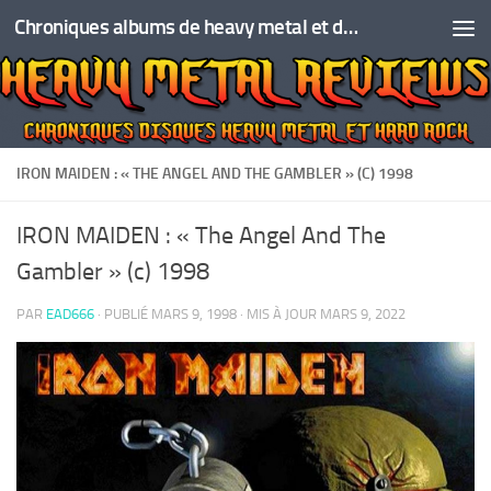
Chroniques albums de heavy metal et de hard rock
Skip to content
IRON MAIDEN : « THE ANGEL AND THE GAMBLER » (C) 1998
IRON MAIDEN : « The Angel And The
Gambler » (c) 1998
PAR
EAD666
· PUBLIÉ
MARS 9, 1998
· MIS À JOUR
MARS 9, 2022