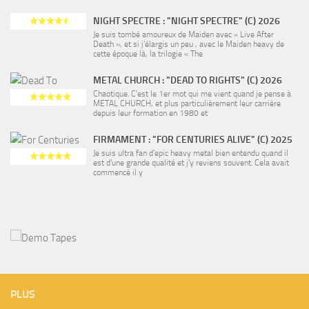
NIGHT SPECTRE : "NIGHT SPECTRE" (C) 2026
Je suis tombé amoureux de Maiden avec « Live After
Death », et si j’élargis un peu , avec le Maiden heavy de
cette époque là, la trilogie « The
METAL CHURCH : "DEAD TO RIGHTS" (C) 2026
Chaotique. C’est le 1er mot qui me vient quand je pense à
METAL CHURCH, et plus particulièrement leur carrière
depuis leur formation en 1980 et
FIRMAMENT : "FOR CENTURIES ALIVE" (C) 2025
Je suis ultra fan d’epic heavy metal bien entendu quand il
est d’une grande qualité et j’y reviens souvent. Cela avait
commencé il y
PLUS