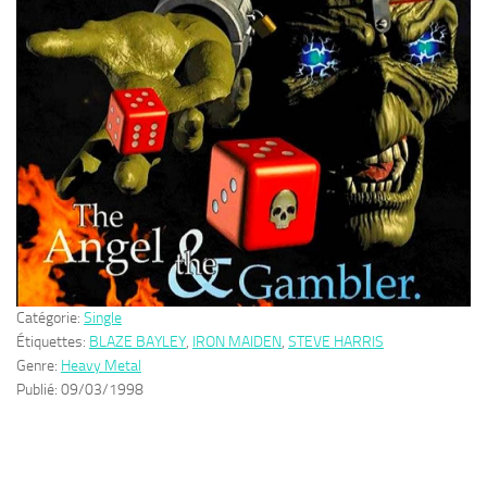
Catégorie:
Single
Étiquettes:
BLAZE BAYLEY
,
IRON MAIDEN
,
STEVE HARRIS
Genre:
Heavy Metal
Publié:
09/03/1998