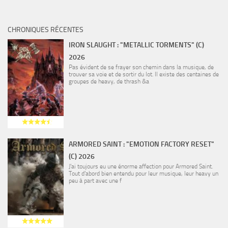
CHRONIQUES RÉCENTES
IRON SLAUGHT : "METALLIC TORMENTS" (C)
2026
Pas évident de se frayer son chemin dans la musique, de
trouver sa voie et de sortir du lot. Il existe des centaines de
groupes de heavy, de thrash &a
ARMORED SAINT : "EMOTION FACTORY RESET"
(C) 2026
J’ai toujours eu une énorme affection pour Armored Saint.
Tout d’abord bien entendu pour leur musique, leur heavy un
peu à part avec une f