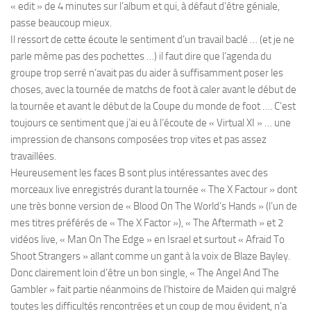
« edit » de 4 minutes sur l’album et qui, à défaut d’être géniale,
passe beaucoup mieux.
Il ressort de cette écoute le sentiment d’un travail baclé … (et je ne
parle même pas des pochettes …) il faut dire que l’agenda du
groupe trop serré n’avait pas du aider à suffisamment poser les
choses, avec la tournée de matchs de foot à caler avant le début de
la tournée et avant le début de la Coupe du monde de foot …. C’est
toujours ce sentiment que j’ai eu à l’écoute de « Virtual XI » … une
impression de chansons composées trop vites et pas assez
travaillées.
Heureusement les faces B sont plus intéressantes avec des
morceaux live enregistrés durant la tournée « The X Factour » dont
une très bonne version de « Blood On The World’s Hands » (l’un de
mes titres préférés de « The X Factor »), « The Aftermath » et 2
vidéos live, « Man On The Edge » en Israel et surtout « Afraid To
Shoot Strangers » allant comme un gant à la voix de Blaze Bayley.
Donc clairement loin d’être un bon single, « The Angel And The
Gambler » fait partie néanmoins de l’histoire de Maiden qui malgré
toutes les difficultés rencontrées et un coup de mou évident, n’a