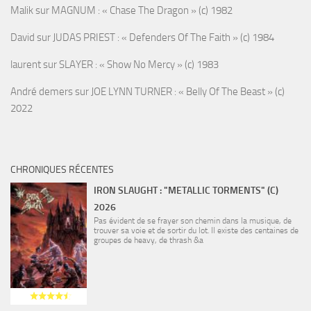
Malik
sur
MAGNUM : « Chase The Dragon » (c) 1982
David
sur
JUDAS PRIEST : « Defenders Of The Faith » (c) 1984
laurent
sur
SLAYER : « Show No Mercy » (c) 1983
André demers
sur
JOE LYNN TURNER : « Belly Of The Beast » (c)
2022
CHRONIQUES RÉCENTES
IRON SLAUGHT : "METALLIC TORMENTS" (C)
2026
Pas évident de se frayer son chemin dans la musique, de
trouver sa voie et de sortir du lot. Il existe des centaines de
groupes de heavy, de thrash &a