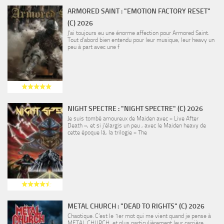
ARMORED SAINT : "EMOTION FACTORY RESET"
(C) 2026
J’ai toujours eu une énorme affection pour Armored Saint.
Tout d’abord bien entendu pour leur musique, leur heavy un
peu à part avec une f
NIGHT SPECTRE : "NIGHT SPECTRE" (C) 2026
Je suis tombé amoureux de Maiden avec « Live After
Death », et si j’élargis un peu , avec le Maiden heavy de
cette époque là, la trilogie « The
METAL CHURCH : "DEAD TO RIGHTS" (C) 2026
Chaotique. C’est le 1er mot qui me vient quand je pense à
METAL CHURCH, et plus particulièrement leur carrière