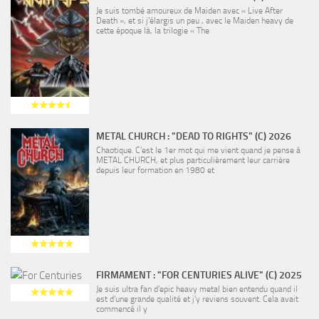
Je suis tombé amoureux de Maiden avec « Live After
Death », et si j’élargis un peu , avec le Maiden heavy de
cette époque là, la trilogie « The
METAL CHURCH : "DEAD TO RIGHTS" (C) 2026
Chaotique. C’est le 1er mot qui me vient quand je pense à
METAL CHURCH, et plus particulièrement leur carrière
depuis leur formation en 1980 et
FIRMAMENT : "FOR CENTURIES ALIVE" (C) 2025
Je suis ultra fan d’epic heavy metal bien entendu quand il
est d’une grande qualité et j’y reviens souvent. Cela avait
commencé il y