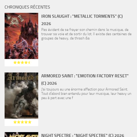
CHRONIQUES RÉCENTES
IRON SLAUGHT : "METALLIC TORMENTS" (C)
2026
Pas évident de se frayer son chemin dans la musique, de
trouver sa voie et de sortir du lot. Il existe des centaines de
groupes de heavy, de thrash &a
ARMORED SAINT : "EMOTION FACTORY RESET"
(C) 2026
J’ai toujours eu une énorme affection pour Armored Saint.
Tout d’abord bien entendu pour leur musique, leur heavy un
peu à part avec une f
NIGHT SPECTRE : "NIGHT SPECTRE" (C) 2026