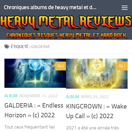
Chroniques albums de heavy metal et de hard rock
Skip to content
ÉTIQUETÉ :
GALDERIA
0
1
ALBUM
NOVEMBRE 11, 2022
ALBUM
MARS 25, 2022
GALDERIA : « Endless
KINGCROWN : « Wake
Horizon » (c) 2022
Up Call » (c) 2022
Tout ceux fréquentant les
2021 a été une année très