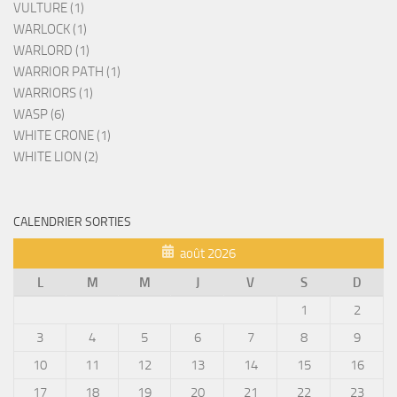
VULTURE (1)
WARLOCK (1)
WARLORD (1)
WARRIOR PATH (1)
WARRIORS (1)
WASP (6)
WHITE CRONE (1)
WHITE LION (2)
CALENDRIER SORTIES
août 2026
L
M
M
J
V
S
D
1
2
3
4
5
6
7
8
9
10
11
12
13
14
15
16
17
18
19
20
21
22
23