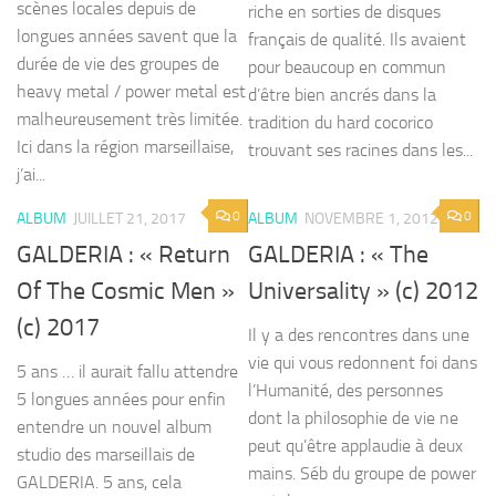
scènes locales depuis de
riche en sorties de disques
longues années savent que la
français de qualité. Ils avaient
durée de vie des groupes de
pour beaucoup en commun
heavy metal / power metal est
d’être bien ancrés dans la
malheureusement très limitée.
tradition du hard cocorico
Ici dans la région marseillaise,
trouvant ses racines dans les...
j’ai...
0
0
ALBUM
JUILLET 21, 2017
ALBUM
NOVEMBRE 1, 2012
GALDERIA : « Return
GALDERIA : « The
Of The Cosmic Men »
Universality » (c) 2012
(c) 2017
Il y a des rencontres dans une
vie qui vous redonnent foi dans
5 ans … il aurait fallu attendre
l’Humanité, des personnes
5 longues années pour enfin
dont la philosophie de vie ne
entendre un nouvel album
peut qu’être applaudie à deux
studio des marseillais de
mains. Séb du groupe de power
GALDERIA. 5 ans, cela