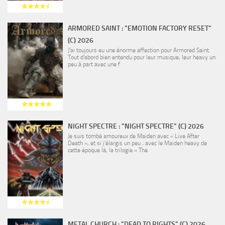
ARMORED SAINT : "EMOTION FACTORY RESET"
(C) 2026
J’ai toujours eu une énorme affection pour Armored Saint.
Tout d’abord bien entendu pour leur musique, leur heavy un
peu à part avec une f
NIGHT SPECTRE : "NIGHT SPECTRE" (C) 2026
Je suis tombé amoureux de Maiden avec « Live After
Death », et si j’élargis un peu , avec le Maiden heavy de
cette époque là, la trilogie « The
METAL CHURCH : "DEAD TO RIGHTS" (C) 2026