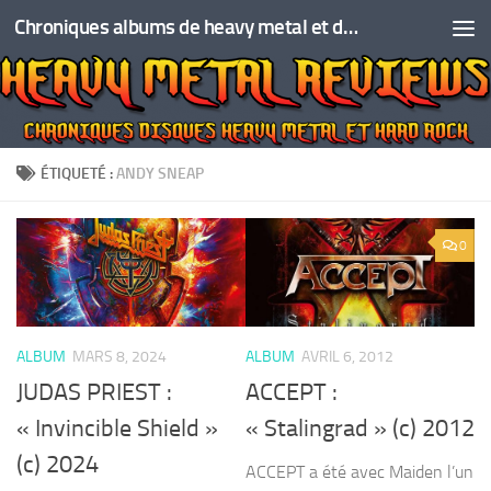
Chroniques albums de heavy metal et de hard rock
Skip to content
ÉTIQUETÉ :
ANDY SNEAP
0
ALBUM
MARS 8, 2024
ALBUM
AVRIL 6, 2012
JUDAS PRIEST :
ACCEPT :
« Invincible Shield »
« Stalingrad » (c) 2012
(c) 2024
ACCEPT a été avec Maiden l’un