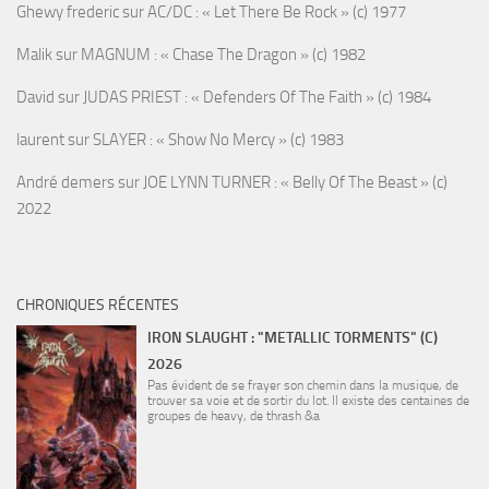
Ghewy frederic
sur
AC/DC : « Let There Be Rock » (c) 1977
Malik
sur
MAGNUM : « Chase The Dragon » (c) 1982
David
sur
JUDAS PRIEST : « Defenders Of The Faith » (c) 1984
laurent
sur
SLAYER : « Show No Mercy » (c) 1983
André demers
sur
JOE LYNN TURNER : « Belly Of The Beast » (c)
2022
CHRONIQUES RÉCENTES
IRON SLAUGHT : "METALLIC TORMENTS" (C)
2026
Pas évident de se frayer son chemin dans la musique, de
trouver sa voie et de sortir du lot. Il existe des centaines de
groupes de heavy, de thrash &a