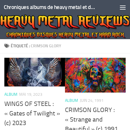
Chroniques albums de heavy metal et de hard rock
Skip to content
ÉTIQUETÉ :
CRIMSON GLORY
ALBUM
MAI 19, 2023
ALBUM
JUIN 24, 1991
WINGS OF STEEL :
CRIMSON GLORY :
« Gates of Twilight »
« Strange and
(c) 2023
Beautiful » (c) 1991