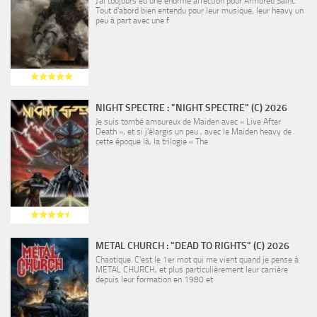
J’ai toujours eu une énorme affection pour Armored Saint.
Tout d’abord bien entendu pour leur musique, leur heavy un
peu à part avec une f
NIGHT SPECTRE : "NIGHT SPECTRE" (C) 2026
Je suis tombé amoureux de Maiden avec « Live After
Death », et si j’élargis un peu , avec le Maiden heavy de
cette époque là, la trilogie « The
METAL CHURCH : "DEAD TO RIGHTS" (C) 2026
Chaotique. C’est le 1er mot qui me vient quand je pense à
METAL CHURCH, et plus particulièrement leur carrière
depuis leur formation en 1980 et