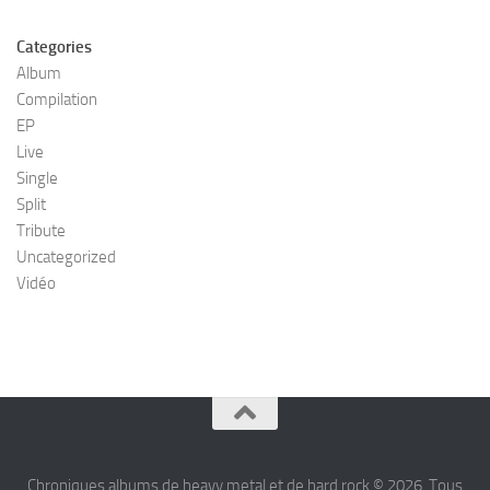
Categories
Album
Compilation
EP
Live
Single
Split
Tribute
Uncategorized
Vidéo
Chroniques albums de heavy metal et de hard rock © 2026. Tous