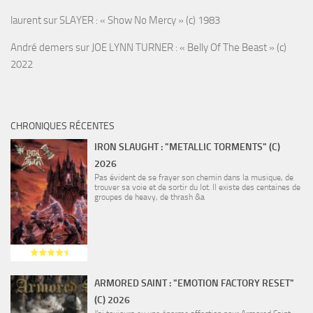
laurent
sur
SLAYER : « Show No Mercy » (c) 1983
André demers
sur
JOE LYNN TURNER : « Belly Of The Beast » (c)
2022
CHRONIQUES RÉCENTES
IRON SLAUGHT : "METALLIC TORMENTS" (C)
2026
Pas évident de se frayer son chemin dans la musique, de
trouver sa voie et de sortir du lot. Il existe des centaines de
groupes de heavy, de thrash &a
ARMORED SAINT : "EMOTION FACTORY RESET"
(C) 2026