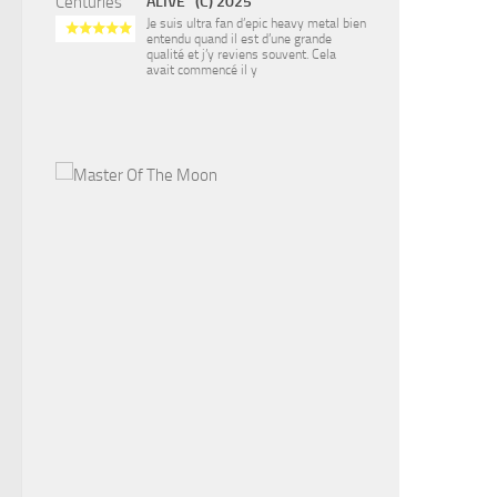
ALIVE" (C) 2025
Je suis ultra fan d’epic heavy metal bien
entendu quand il est d’une grande
qualité et j’y reviens souvent. Cela
avait commencé il y