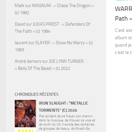
Malik
sur
MAGNUM : « Chase The Dragon »
WARRI
(c) 1982
Path »
David
sur
JUDAS PRIEST : « Defenders Of
C’est ass
The Faith » (c) 1984
album so
laurent
sur
SLAYER : « Show No Mercy » (c)
quand je
1983
c’est le 
André demers
sur
JOE LYNN TURNER :
« Belly Of The Beast » (c) 2022
CHRONIQUES RÉCENTES
IRON SLAUGHT : "METALLIC
TORMENTS" (C) 2026
Pas évident de se frayer son chemin
dans la musique, de trouver sa voie et
de sortir du lot. Il existe des centaines
de groupes de heavy, de thrash &a