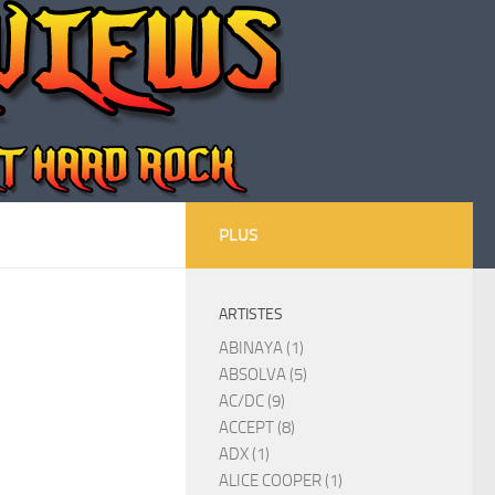
PLUS
ARTISTES
ABINAYA (1)
ABSOLVA (5)
AC/DC (9)
ACCEPT (8)
ADX (1)
ALICE COOPER (1)