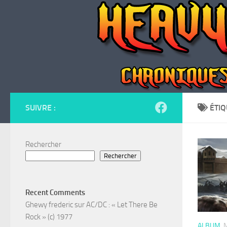
Skip to content
SUIVRE :
ÉTIQ
Rechercher
Rechercher
Recent Comments
Ghewy frederic
sur
AC/DC : « Let There Be
Rock » (c) 1977
ALBUM