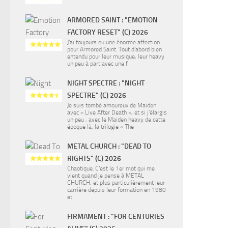
ARMORED SAINT : "EMOTION
FACTORY RESET" (C) 2026
J’ai toujours eu une énorme affection
pour Armored Saint. Tout d’abord bien
entendu pour leur musique, leur heavy
un peu à part avec une f
NIGHT SPECTRE : "NIGHT
SPECTRE" (C) 2026
Je suis tombé amoureux de Maiden
avec « Live After Death », et si j’élargis
un peu , avec le Maiden heavy de cette
époque là, la trilogie « The
METAL CHURCH : "DEAD TO
RIGHTS" (C) 2026
Chaotique. C’est le 1er mot qui me
vient quand je pense à METAL
CHURCH, et plus particulièrement leur
carrière depuis leur formation en 1980
et
FIRMAMENT : "FOR CENTURIES